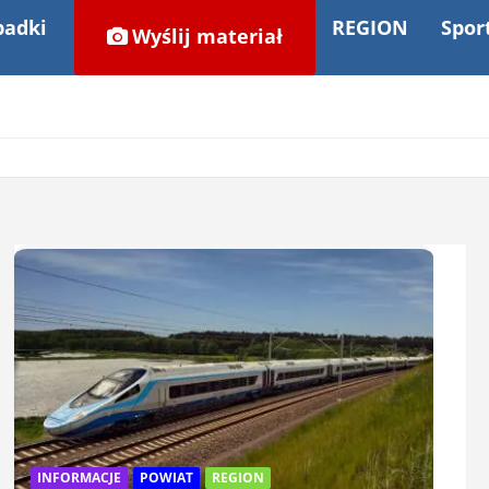
adki
REGION
Spor
Wyślij materiał
INFORMACJE
POWIAT
REGION