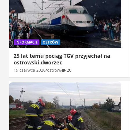
INFORMACJE
OSTRÓW
25 lat temu pociąg TGV przyjechał na
ostrowski dworzec
19 czerwca 2020
ostrow
20