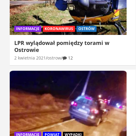
INFORMACJE
KORONAWIRUS
OSTRÓW
LPR wylądował pomiędzy torami w
Ostrowie
2 kwietnia 2021
ostrow
12
INFORMACJE
POWIAT
WYPADKI