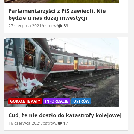
Parlamentarzyści z PiS zawiedli. Nie
będzie u nas dużej inwestycji
27 sierpnia 2021
ostrow
39
GORĄCE TEMATY
INFORMACJE
OSTRÓW
Cud, że nie doszło do katastrofy kolejowej
16 czerwca 2021
ostrow
17