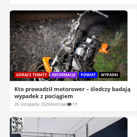
GORĄCE TEMATY
INFORMACJE
POWIAT
WYPADKI
Kto prowadził motorower – śledczy badają
wypadek z pociągiem
26 listopada 2020
ostrow
11