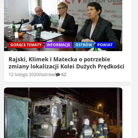
GORĄCE TEMATY
INFORMACJE
OSTRÓW
POWIAT
Rajski, Klimek i Matecka o potrzebie
zmiany lokalizacji Kolei Dużych Prędkości
12 lutego 2020
ostrow
62