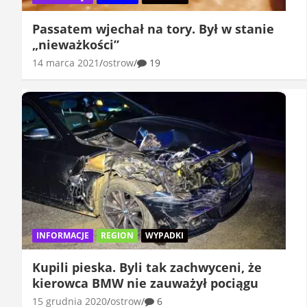
Passatem wjechał na tory. Był w stanie
„nieważkości”
14 marca 2021
ostrow
19
INFORMACJE
REGION
WYPADKI
Kupili pieska. Byli tak zachwyceni, że
kierowca BMW nie zauważył pociągu
15 grudnia 2020
ostrow
6