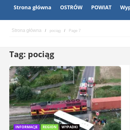
Strona główna
OSTRÓW
POWIAT
Wyp
pociąg
Page 7
Tag:
pociąg
INFORMACJE
REGION
WYPADKI