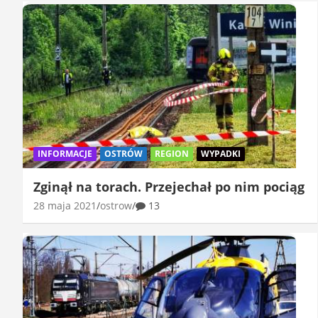
INFORMACJE
OSTRÓW
REGION
WYPADKI
Zginął na torach. Przejechał po nim pociąg
28 maja 2021
ostrow
13