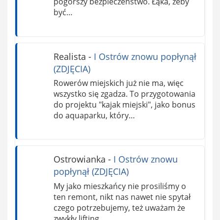
pogorszy bezpieczeństwo. Łąka, żeby
być…
Realista
-
I Ostrów znowu popłynął
(ZDJĘCIA)
Rowerów miejskich już nie ma, więc
wszystko się zgadza. To przygotowania
do projektu "kajak miejski", jako bonus
do aquaparku, który…
Ostrowianka
-
I Ostrów znowu
popłynął (ZDJĘCIA)
My jako mieszkańcy nie prosiliśmy o
ten remont, nikt nas nawet nie spytał
czego potrzebujemy, też uważam że
zwykły lifting…