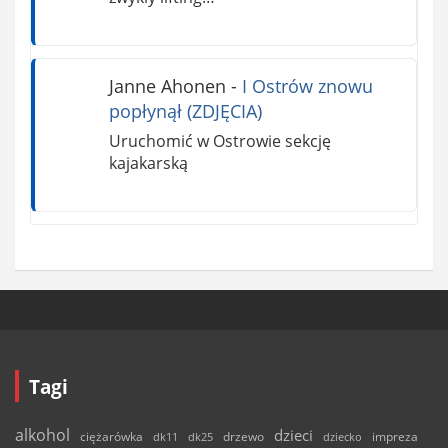
Janne Ahonen
-
I Ostrów znowu
popłynął (ZDJĘCIA)
Uruchomić w Ostrowie sekcję
kajakarską
Tagi
alkohol
dzieci
ciężarówka
drzewo
dk11
dk25
dziecko
impreza