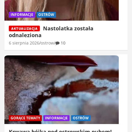
INFORMACJE
OSTRÓW
Nastolatka została
AKTUALIZACJA
odnaleziona
6 sierpnia 2026
ostrow
10
GORĄCE TEMATY
INFORMACJE
OSTRÓW
Krwawa bójka pod ostrowskim pubem!