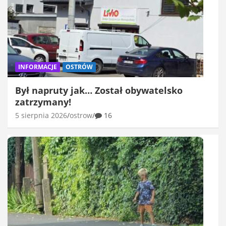
INFORMACJE
OSTRÓW
Był napruty jak… Został obywatelsko
zatrzymany!
5 sierpnia 2026
ostrow
16