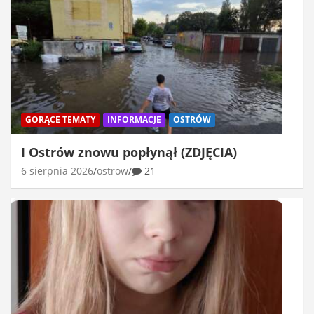
GORĄCE TEMATY
INFORMACJE
OSTRÓW
I Ostrów znowu popłynął (ZDJĘCIA)
6 sierpnia 2026
ostrow
21