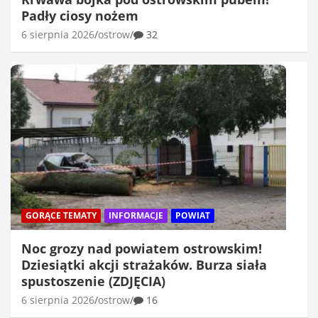
Padły ciosy nożem
6 sierpnia 2026
ostrow
32
GORĄCE TEMATY
INFORMACJE
POWIAT
Noc grozy nad powiatem ostrowskim!
Dziesiątki akcji strażaków. Burza siała
spustoszenie (ZDJĘCIA)
6 sierpnia 2026
ostrow
16