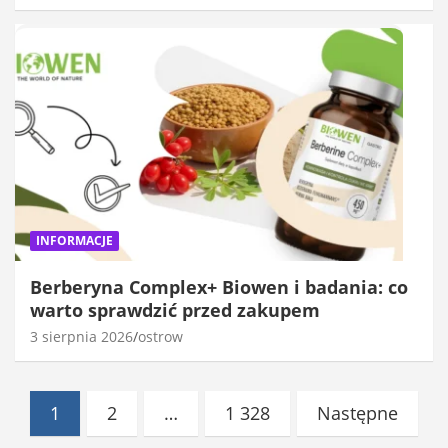
INFORMACJE
Berberyna Complex+ Biowen i badania: co
warto sprawdzić przed zakupem
3 sierpnia 2026
ostrow
Stronicowanie
1
2
…
1 328
Następne
wpisów