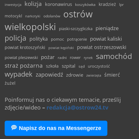
kolizja
koronawirus
kradzież
inwestycja
koszykówka
lpr
ostrów
motocykl
odolanów
narkotyki
wielkopolski
pieniądze
piaski-szczygliczka
policja
powiat kaliski
polityka
pomoc
potrącenie
powiat ostrzeszowski
powiat krotoszyński
powiat kępiński
samochód
pożar
powiat pleszewski
rower
radni
rynek
straż pożarna
szpital
szkoła
uroczystość
sąd
wypadek
zapowiedź
śmierć
zdrowie
zwierzęta
żużel
Poinformuj nas o ciekawym temacie, prześlij
zdjęcie/wideo
–
redakcja@ostrow24.tv
Napisz do nas na Messengerze