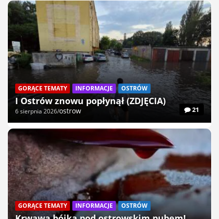
GORĄCE TEMATY
INFORMACJE
OSTRÓW
I Ostrów znowu popłynął (ZDJĘCIA)
21
ostrow
6 sierpnia 2026
GORĄCE TEMATY
INFORMACJE
OSTRÓW
Krwawa bójka pod ostrowskim pubem!