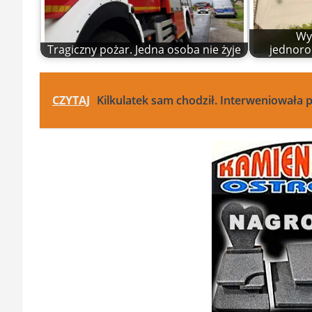
Wy
Tragiczny pożar. Jedna osoba nie żyje
jednoro
CZYTAJ
Kilkulatek sam chodził. Interweniowała p