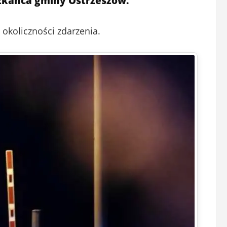
szkańca gminy Ostrzeszów.
koliczności zdarzenia.