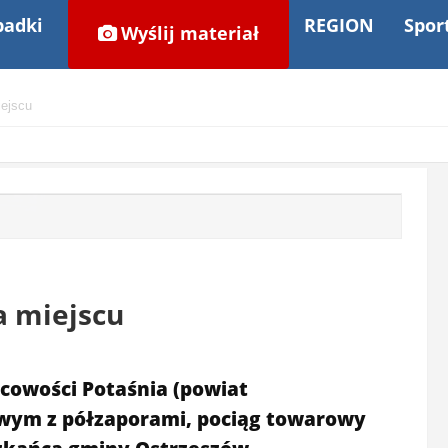
adki
REGION
Spor
Wyślij materiał
iejscu
a miejscu
scowości Potaśnia (powiat
jowym z półzaporami, pociąg towarowy