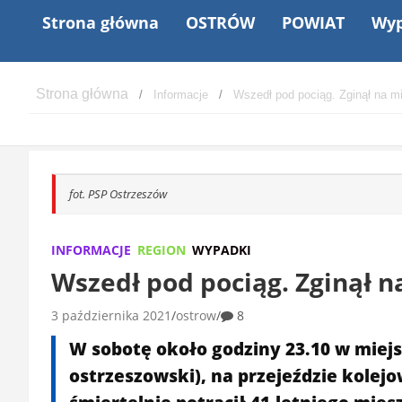
Strona główna
OSTRÓW
POWIAT
Wyp
Informacje
Wszedł pod pociąg. Zginął na m
fot. PSP Ostrzeszów
INFORMACJE
REGION
WYPADKI
Wszedł pod pociąg. Zginął n
3 października 2021
ostrow
8
W sobotę około godziny 23.10 w miej
ostrzeszowski), na przejeździe kole