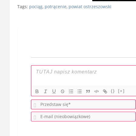
Tags:
pociąg
,
potrącenie
,
powiat ostrzeszowski
Nawigacja
wpisu
{}
[+]