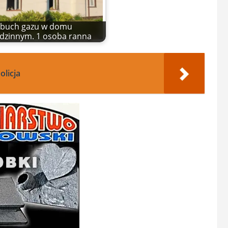
buch gazu w domu
dzinnym. 1 osoba ranna
olicja