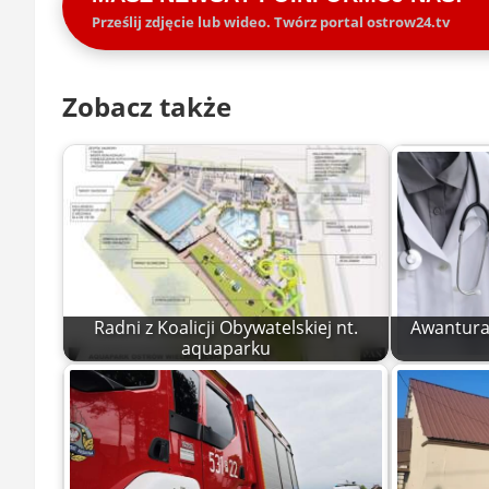
Prześlij zdjęcie lub wideo. Twórz portal ostrow24.tv
Zobacz także
Radni z Koalicji Obywatelskiej nt.
Awantura 
aquaparku