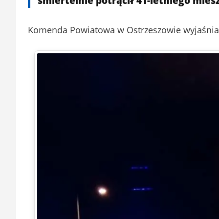
śmiertelnie potrącił 41-letniego mie
Komenda Powiatowa w Ostrzeszowie wyjaśnia o