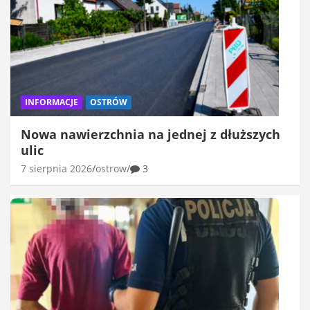
INFORMACJE
OSTRÓW
Nowa nawierzchnia na jednej z dłuższych
ulic
7 sierpnia 2026
ostrow
3