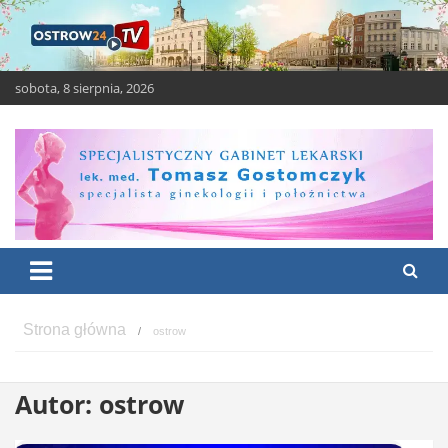
Skip
to
content
sobota, 8 sierpnia, 2026
OSTROW24.tv – Ostrów
Ostrów Wielkopolski – świeże i ciekawe wiadomości
Wielkopolski
ostrow
Autor:
ostrow