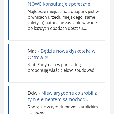
NOWE konsultacje społeczne
Najlepsze miejsce na aquapark jest w
piwnicach urzędu miejskiego, same
zalety: a) naturalne zasilanie w wodę
po każdych opadach deszczu,…
Mac
-
Będzie nowa dyskoteka w
Ostrowie!
Klub Zadyma a w parku ring
proponuję właścicielowi zbudować
Ddw
-
Niewiarygodne co zrobił z
tym elementem samochodu
Rodzą się w tym dumnym, katolickim
narodzie.