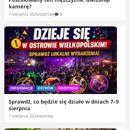
kamerę?
7 sierpnia 2026
ostrow
5
INFORMACJE
OSTRÓW
ROZRYWKA
Sprawdź, co będzie się działo w dniach 7–9
sierpnia
7 sierpnia 2026
ostrow