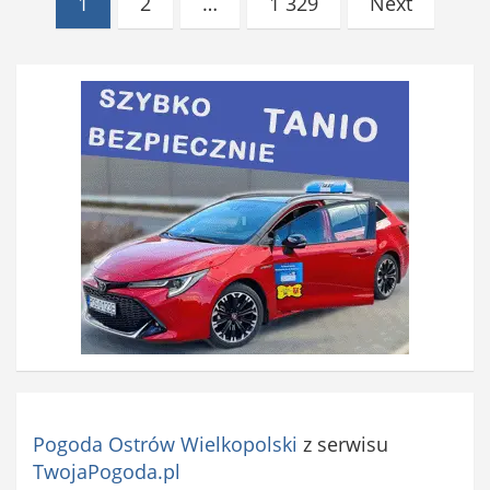
1
2
…
1 329
Next
wpisów
Pogoda Ostrów Wielkopolski
z serwisu
TwojaPogoda.pl