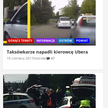
GORĄCE TEMATY
INFORMACJE
OSTRÓW
POWIAT
Taksówkarze napadli kierowcę Ubera
18 czerwca 2017
ostrow
47