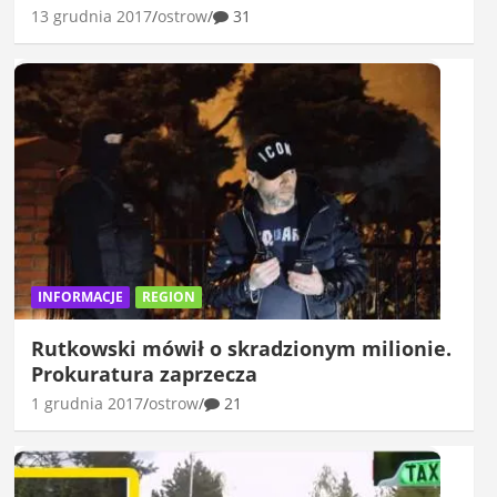
13 grudnia 2017
ostrow
31
INFORMACJE
REGION
Rutkowski mówił o skradzionym milionie.
Prokuratura zaprzecza
1 grudnia 2017
ostrow
21