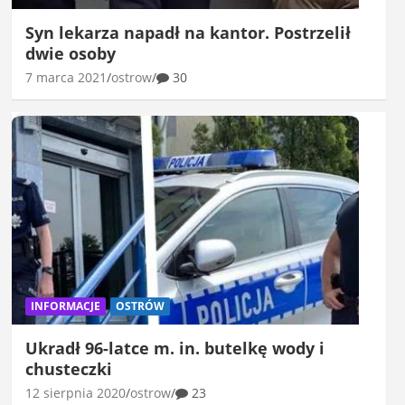
Syn lekarza napadł na kantor. Postrzelił
dwie osoby
7 marca 2021
ostrow
30
INFORMACJE
OSTRÓW
Ukradł 96-latce m. in. butelkę wody i
chusteczki
12 sierpnia 2020
ostrow
23