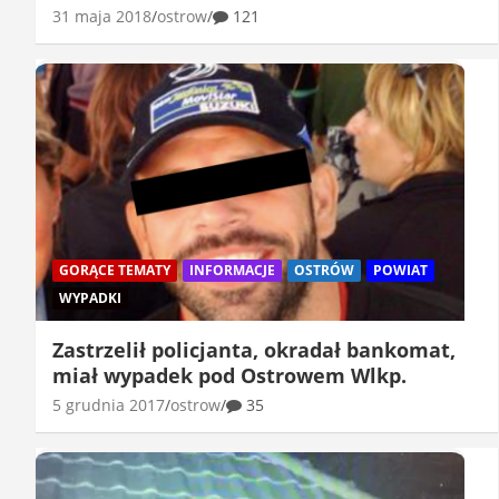
31 maja 2018
ostrow
121
GORĄCE TEMATY
INFORMACJE
OSTRÓW
POWIAT
WYPADKI
Zastrzelił policjanta, okradał bankomat,
miał wypadek pod Ostrowem Wlkp.
5 grudnia 2017
ostrow
35