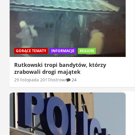
GORĄCE TEMATY
INFORMACJE
REGION
Rutkowski tropi bandytów, którzy
zrabowali drogi majątek
29 listopada 2017
ostrow
24