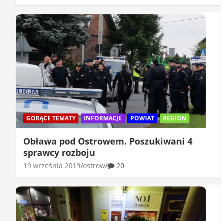
GORĄCE TEMATY
INFORMACJE
POWIAT
REGION
Obława pod Ostrowem. Poszukiwani 4
sprawcy rozboju
19 września 2019
ostrow
20