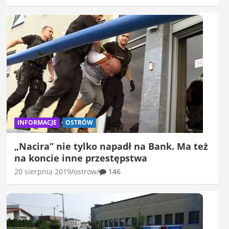
INFORMACJE
OSTRÓW
„Nacira” nie tylko napadł na Bank. Ma też
na koncie inne przestępstwa
20 sierpnia 2019
ostrow
146