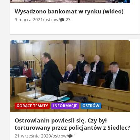
Wysadzono bankomat w rynku (wideo)
9 marca 2021
ostrow
23
GORĄCE TEMATY
INFORMACJE
OSTRÓW
Ostrowianin powiesił się. Czy był
torturowany przez policjantów z Siedlec?
21 września 2020
ostrow
1