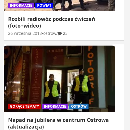
INFORMACJE
POWIAT
Rozbili radiowóz podczas ćwiczeń
(foto+wideo)
26 września 2018
ostrow
23
GORĄCE TEMATY
INFORMACJE
OSTRÓW
Napad na jubilera w centrum Ostrowa
(aktualizacja)