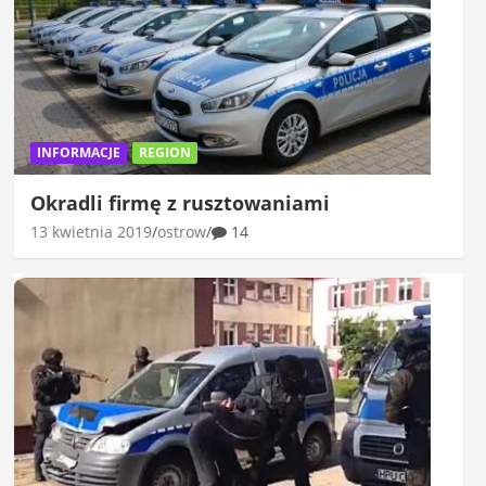
INFORMACJE
REGION
Okradli firmę z rusztowaniami
13 kwietnia 2019
ostrow
14