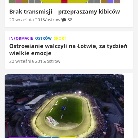
Brak transmisji – przepraszamy kibiców
20 września 2015
ostrow
38
INFORMACJE
OSTRÓW
SPORT
Ostrowianie walczyli na Łotwie, za tydzień
wielkie emocje
20 września 2015
ostrow