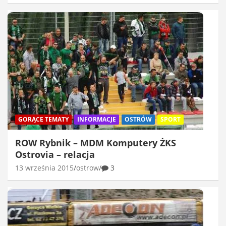
GORĄCE TEMATY
INFORMACJE
OSTRÓW
SPORT
ROW Rybnik – MDM Komputery ŻKS
Ostrovia – relacja
13 września 2015
ostrow
3