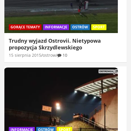
GORĄCE TEMATY
INFORMACJE
OSTRÓW
SPORT
Trudny wyjazd Ostrovii. Nietypowa
propozycja Skrzydlewskiego
15 sierpnia 2015
ostrow
10
INFORMACJE
OSTRÓW
SPORT