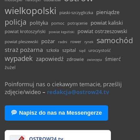
wielkopolski
pieniądze
piaski-szczygliczka
policja
powiat kaliski
polityka
pomoc
potrącenie
powiat ostrzeszowski
powiat krotoszyński
powiat kępiński
samochód
pożar
powiat pleszewski
rower
radni
rynek
straż pożarna
szpital
szkoła
uroczystość
sąd
wypadek
zapowiedź
śmierć
zdrowie
zwierzęta
żużel
Poinformuj nas o ciekawym temacie, prześlij
zdjęcie/wideo
–
redakcja@ostrow24.tv
Napisz do nas na Messengerze
OSTROW24.tv