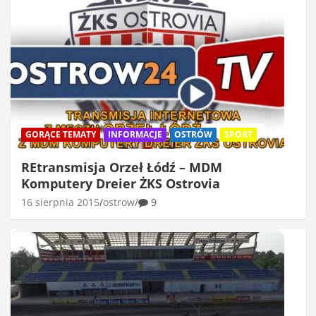
GORĄCE TEMATY
INFORMACJE
OSTRÓW
SPORT
REtransmisja Orzeł Łódź – MDM
Komputery Dreier ŻKS Ostrovia
16 sierpnia 2015
ostrow
9