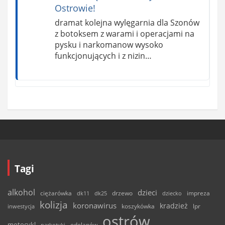
Ostrowie!
dramat kolejna wylęgarnia dla Szonów
z botoksem z warami i operacjami na
pysku i narkomanow wysoko
funkcjonujących i z nizin…
Tagi
alkohol
dzieci
ciężarówka
drzewo
dk11
dk25
dziecko
impreza
kolizja
koronawirus
kradzież
inwestycja
koszykówka
lpr
ostrów
motocykl
odolanów
narkotyki