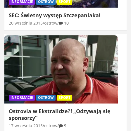
INFORMACJE
OSTRÓW
SPORT
SEC: Świetny występ Szczepaniaka!
20 września 2015
ostrow
10
INFORMACJE
OSTRÓW
SPORT
Ostrovia w Ekstralidze?! „Odzywają się
sponsorzy”
17 września 2015
ostrow
9