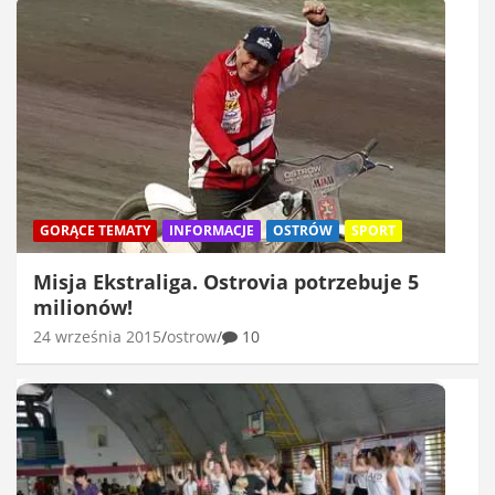
GORĄCE TEMATY
INFORMACJE
OSTRÓW
SPORT
Misja Ekstraliga. Ostrovia potrzebuje 5
milionów!
24 września 2015
ostrow
10