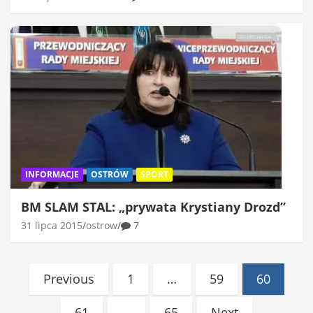
INFORMACJE
OSTRÓW
SPORT
BM SLAM STAL: „prywata Krystiany Drozd”
31 lipca 2015
ostrow
7
Stronicowanie
Previous
1
…
59
60
wpisów
61
…
65
Next