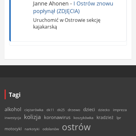
Janne Ahonen
-
I Ostrów znowu
popłynął (ZDJĘCIA)
Uruchomić w Ostrowie sekcję
kajakarską
Tagi
alkohol
dzieci
ciężarówka
drzewo
dk11
dk25
dziecko
impreza
kolizja
koronawirus
kradzież
inwestycja
koszykówka
lpr
ostrów
motocykl
odolanów
narkotyki