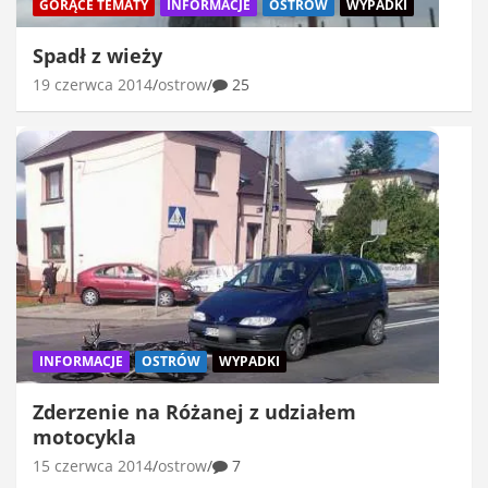
GORĄCE TEMATY
INFORMACJE
OSTRÓW
WYPADKI
Spadł z wieży
19 czerwca 2014
ostrow
25
INFORMACJE
OSTRÓW
WYPADKI
Zderzenie na Różanej z udziałem
motocykla
15 czerwca 2014
ostrow
7