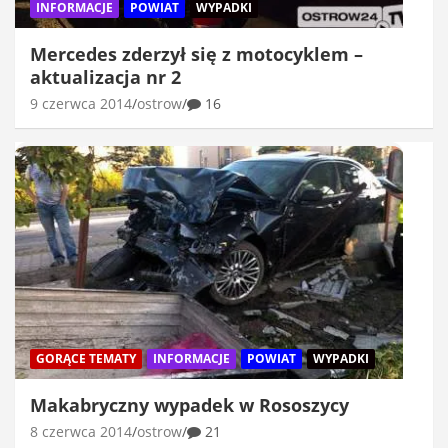
INFORMACJE
POWIAT
WYPADKI
Mercedes zderzył się z motocyklem –
aktualizacja nr 2
9 czerwca 2014
ostrow
16
GORĄCE TEMATY
INFORMACJE
POWIAT
WYPADKI
Makabryczny wypadek w Rososzycy
8 czerwca 2014
ostrow
21