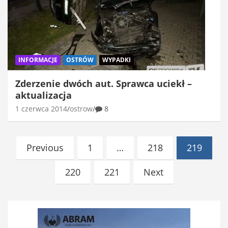
INFORMACJE
OSTRÓW
WYPADKI
Zderzenie dwóch aut. Sprawca uciekł –
aktualizacja
1 czerwca 2014
ostrow
8
Stronicowanie
Previous
1
…
218
219
wpisów
220
221
Next