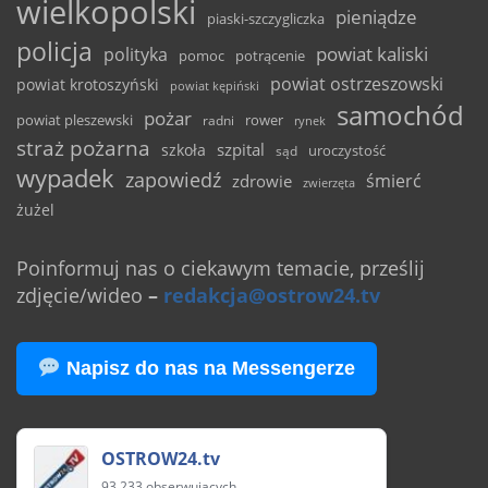
wielkopolski
pieniądze
piaski-szczygliczka
policja
powiat kaliski
polityka
pomoc
potrącenie
powiat ostrzeszowski
powiat krotoszyński
powiat kępiński
samochód
pożar
powiat pleszewski
rower
radni
rynek
straż pożarna
szpital
szkoła
uroczystość
sąd
wypadek
zapowiedź
śmierć
zdrowie
zwierzęta
żużel
Poinformuj nas o ciekawym temacie, prześlij
zdjęcie/wideo
–
redakcja@ostrow24.tv
Napisz do nas na Messengerze
OSTROW24.tv
93 233 obserwujących