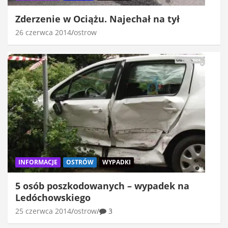
Zderzenie w Ociążu. Najechał na tył
26 czerwca 2014
ostrow
INFORMACJE
OSTRÓW
WYPADKI
5 osób poszkodowanych – wypadek na
Ledóchowskiego
25 czerwca 2014
ostrow
3