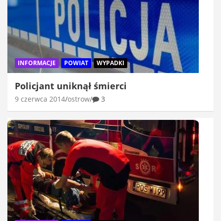
INFORMACJE
POWIAT
WYPADKI
Policjant uniknął śmierci
9 czerwca 2014
ostrow
3