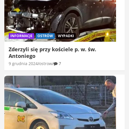
INFORMACJE
OSTRÓW
WYPADKI
Zderzyli się przy kościele p. w. św.
Antoniego
9 grudnia 2024
ostrow
7