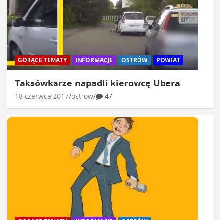
GORĄCE TEMATY
INFORMACJE
OSTRÓW
POWIAT
Taksówkarze napadli kierowcę Ubera
18 czerwca 2017
ostrow
47