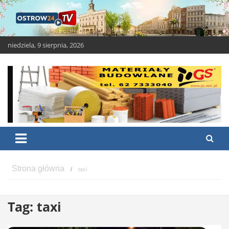
Skip
to
content
niedziela, 9 sierpnia, 2026
OSTROW24.tv – Ostrów
Ostrów Wielkopolski – świeże i ciekawe wiadomości
Wielkopolski
taxi
Tag:
taxi