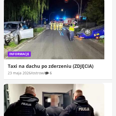
INFORMACJE
Taxi na dachu po zderzeniu (ZDJĘCIA)
23 maja 2026
ostrow
6