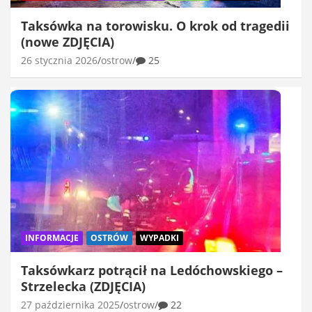
Taksówka na torowisku. O krok od tragedii
(nowe ZDJĘCIA)
26 stycznia 2026
ostrow
25
INFORMACJE
OSTRÓW
WYPADKI
Taksówkarz potrącił na Ledóchowskiego –
Strzelecka (ZDJĘCIA)
27 października 2025
ostrow
22