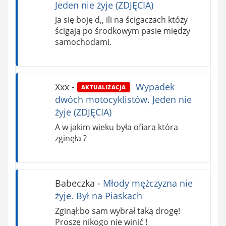
Jeden nie żyje (ZDJĘCIA)
Ja się boję d,, ili na ścigaczach któży
ścigają po środkowym pasie między
samochodami.
Xxx
-
Wypadek
AKTUALIZACJA
dwóch motocyklistów. Jeden nie
żyje (ZDJĘCIA)
A w jakim wieku była ofiara która
zginęła ?
Babeczka
-
Młody mężczyzna nie
żyje. Był na Piaskach
Zginął:bo sam wybrał taką drogę!
Proszę nikogo nie winić !