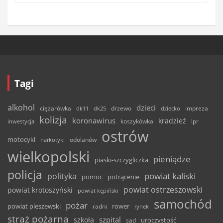
Tagi
alkohol
dzieci
ciężarówka
drzewo
dk11
dk25
dziecko
impreza
kolizja
koronawirus
kradzież
inwestycja
koszykówka
lpr
ostrów
motocykl
odolanów
narkotyki
wielkopolski
pieniądze
piaski-szczygliczka
policja
powiat kaliski
polityka
pomoc
potrącenie
powiat ostrzeszowski
powiat krotoszyński
powiat kępiński
samochód
pożar
powiat pleszewski
rower
radni
rynek
straż pożarna
szpital
szkoła
uroczystość
sąd