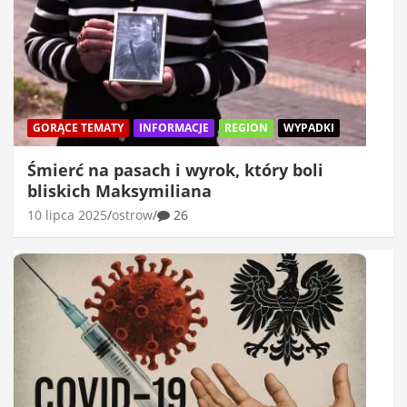
GORĄCE TEMATY
INFORMACJE
REGION
WYPADKI
Śmierć na pasach i wyrok, który boli
bliskich Maksymiliana
10 lipca 2025
ostrow
26