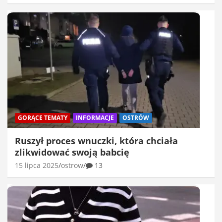
GORĄCE TEMATY
INFORMACJE
OSTRÓW
Ruszył proces wnuczki, która chciała
zlikwidować swoją babcię
15 lipca 2025
ostrow
13