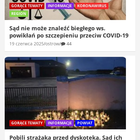
GORĄCE TEMATY
INFORMACJE
KORONAWIRUS
REGION
Sąd nie może znaleźć biegłego ws.
powikłań po szczepieniu przeciw COVID-19
19 czerwca 2025
ostrow
44
GORĄCE TEMATY
INFORMACJE
POWIAT
Pobili strażaka przed dyskoteką. Sąd ich