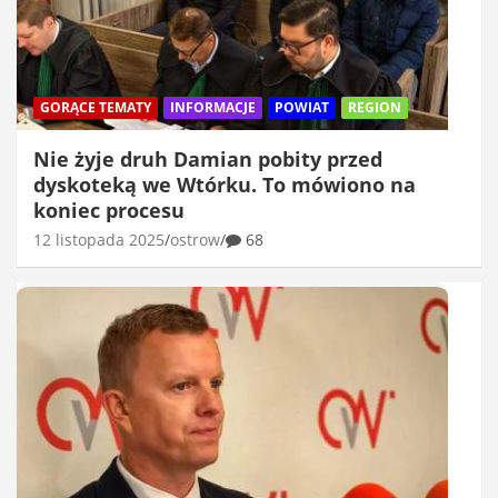
GORĄCE TEMATY
INFORMACJE
POWIAT
REGION
Nie żyje druh Damian pobity przed
dyskoteką we Wtórku. To mówiono na
koniec procesu
12 listopada 2025
ostrow
68