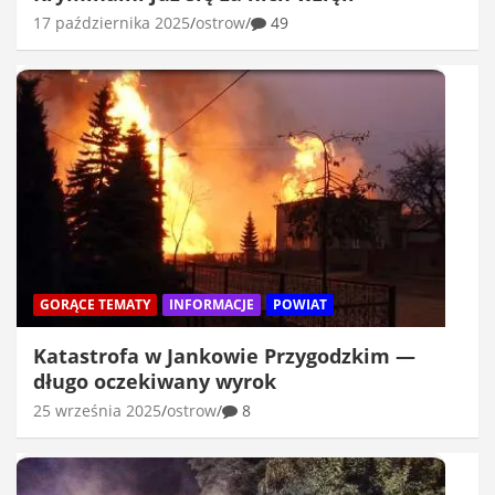
17 października 2025
ostrow
49
GORĄCE TEMATY
INFORMACJE
POWIAT
Katastrofa w Jankowie Przygodzkim —
długo oczekiwany wyrok
25 września 2025
ostrow
8