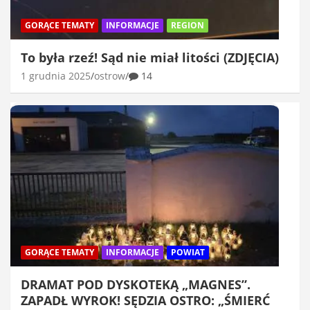
GORĄCE TEMATY
INFORMACJE
REGION
To była rzeź! Sąd nie miał litości (ZDJĘCIA)
1 grudnia 2025
ostrow
14
GORĄCE TEMATY
INFORMACJE
POWIAT
DRAMAT POD DYSKOTEKĄ „MAGNES”.
ZAPADŁ WYROK! SĘDZIA OSTRO: „ŚMIERĆ