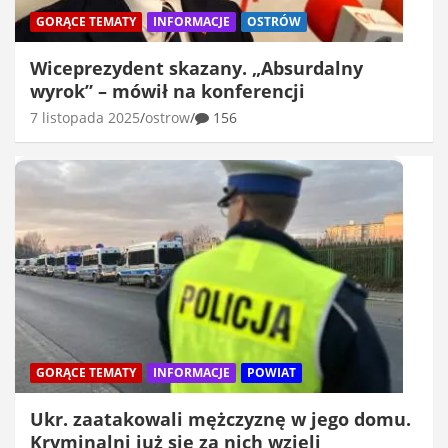
GORĄCE TEMATY
INFORMACJE
OSTRÓW
Wiceprezydent skazany. „Absurdalny
wyrok” – mówił na konferencji
7 listopada 2025
ostrow
156
GORĄCE TEMATY
INFORMACJE
POWIAT
Ukr. zaatakowali mężczyznę w jego domu.
Kryminalni już się za nich wzięli