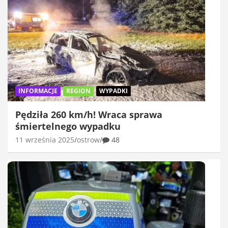
INFORMACJE
REGION
WYPADKI
Pędziła 260 km/h! Wraca sprawa
śmiertelnego wypadku
11 września 2025
ostrow
48