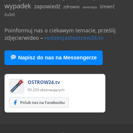
wypadek
zapowiedź
śmierć
zdrowie
zwierzęta
żużel
Poinformuj nas o ciekawym temacie, prześlij
zdjęcie/wideo
–
redakcja@ostrow24.tv
Napisz do nas na Messengerze
OSTROW24.tv
93 233 obserwujących
Polub nas na Facebooku