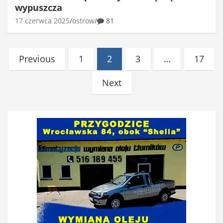
wypuszcza
17 czerwca 2025
ostrow
81
Stronicowanie
Previous
1
2
3
…
17
wpisów
Next