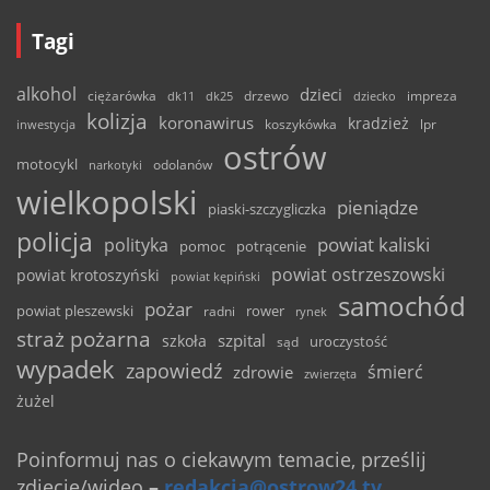
Tagi
alkohol
dzieci
ciężarówka
drzewo
dk11
dk25
dziecko
impreza
kolizja
koronawirus
kradzież
inwestycja
koszykówka
lpr
ostrów
motocykl
odolanów
narkotyki
wielkopolski
pieniądze
piaski-szczygliczka
policja
powiat kaliski
polityka
pomoc
potrącenie
powiat ostrzeszowski
powiat krotoszyński
powiat kępiński
samochód
pożar
powiat pleszewski
rower
radni
rynek
straż pożarna
szpital
szkoła
uroczystość
sąd
wypadek
zapowiedź
śmierć
zdrowie
zwierzęta
żużel
Poinformuj nas o ciekawym temacie, prześlij
zdjęcie/wideo
–
redakcja@ostrow24.tv