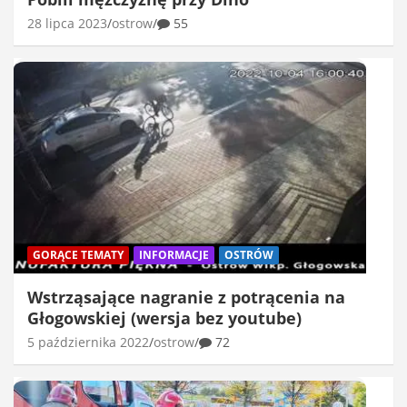
28 lipca 2023
ostrow
55
GORĄCE TEMATY
INFORMACJE
OSTRÓW
Wstrząsające nagranie z potrącenia na
Głogowskiej (wersja bez youtube)
5 października 2022
ostrow
72