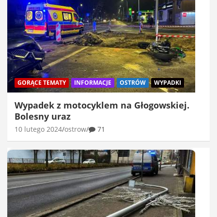
GORĄCE TEMATY
INFORMACJE
OSTRÓW
WYPADKI
Wypadek z motocyklem na Głogowskiej.
Bolesny uraz
10 lutego 2024
ostrow
71