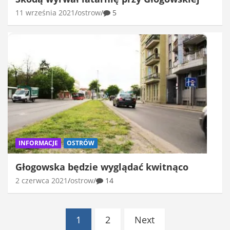
11 września 2021
ostrow
5
INFORMACJE
OSTRÓW
Głogowska będzie wyglądać kwitnąco
2 czerwca 2021
ostrow
14
Stronicowanie
1
2
Next