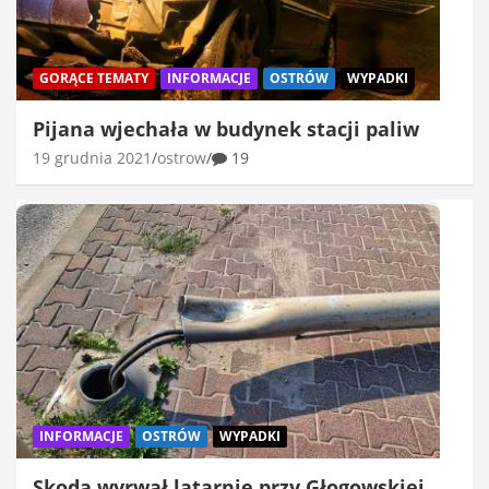
GORĄCE TEMATY
INFORMACJE
OSTRÓW
WYPADKI
Pijana wjechała w budynek stacji paliw
19 grudnia 2021
ostrow
19
INFORMACJE
OSTRÓW
WYPADKI
Skodą wyrwał latarnię przy Głogowskiej