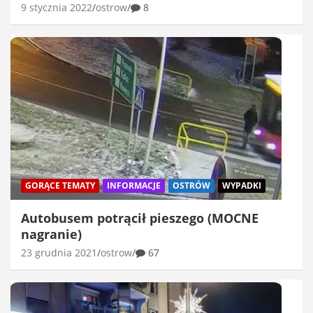
9 stycznia 2022
ostrow
8
GORĄCE TEMATY
INFORMACJE
OSTRÓW
WYPADKI
Autobusem potrącił pieszego (MOCNE
nagranie)
23 grudnia 2021
ostrow
67