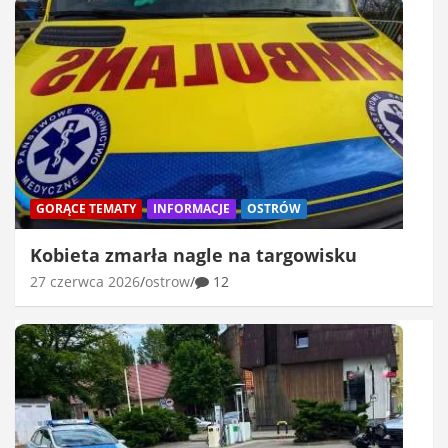
GORĄCE TEMATY
INFORMACJE
OSTRÓW
Kobieta zmarła nagle na targowisku
27 czerwca 2026
ostrow
12