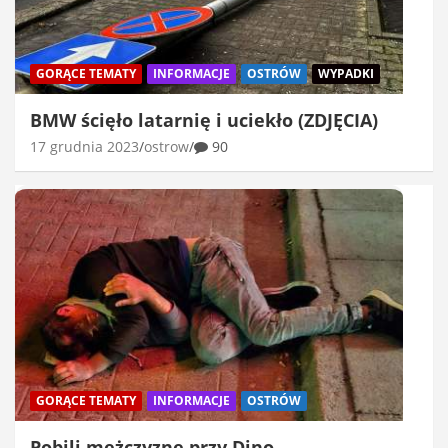
GORĄCE TEMATY
INFORMACJE
OSTRÓW
WYPADKI
BMW ścięło latarnię i uciekło (ZDJĘCIA)
17 grudnia 2023
ostrow
90
GORĄCE TEMATY
INFORMACJE
OSTRÓW
Pobili mężczyznę przy Dino