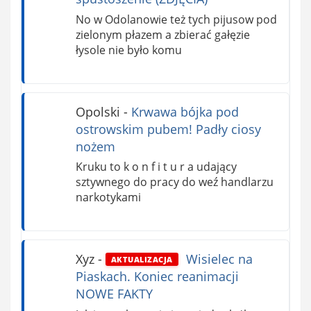
No w Odolanowie też tych pijusow pod
zielonym płazem a zbierać gałęzie
łysole nie było komu
Opolski
-
Krwawa bójka pod
ostrowskim pubem! Padły ciosy
nożem
Kruku to k o n f i t u r a udający
sztywnego do pracy do weź handlarzu
narkotykami
Xyz
-
Wisielec na
AKTUALIZACJA
Piaskach. Koniec reanimacji
NOWE FAKTY