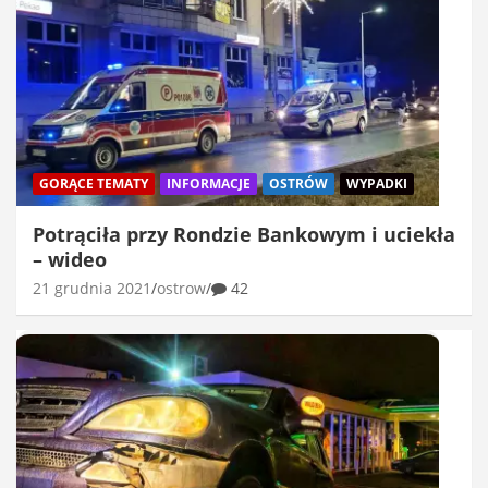
GORĄCE TEMATY
INFORMACJE
OSTRÓW
WYPADKI
Potrąciła przy Rondzie Bankowym i uciekła
– wideo
21 grudnia 2021
ostrow
42