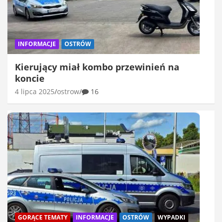
INFORMACJE
OSTRÓW
Kierujący miał kombo przewinień na
koncie
4 lipca 2025
ostrow
16
GORĄCE TEMATY
INFORMACJE
OSTRÓW
WYPADKI