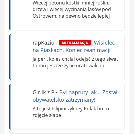
Więcej betonu kostki ,mniej roślin,
drzew i więcej wycinania lasów pod
Ostrowem, na pewno będzie lepiej
rapKaziu
-
Wisielec
AKTUALIZACJA
na Piaskach. Koniec reanimacji
ja per.. koles chcial odejść z tego siwat
to mu jeszcze zycie uratowali no
G.r.ik z P
-
Był napruty jak… Został
obywatelsko zatrzymany!
A to jest Filipińczyk czy Polak bo to
zdjęcie słabe