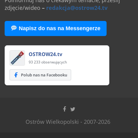
Poinformuj nas o ciekawym temacie, prześlij
zdjęcie/wideo
–
redakcja@ostrow24.tv
Napisz do nas na Messengerze
OSTROW24.tv
93 233 obserwujących
Polub nas na Facebooku
Ostrów Wielkopolski - 2007-2026