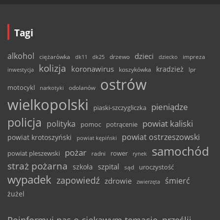
Tagi
alkohol
dzieci
ciężarówka
drzewo
dk11
dk25
dziecko
impreza
kolizja
koronawirus
kradzież
inwestycja
koszykówka
lpr
ostrów
motocykl
odolanów
narkotyki
wielkopolski
pieniądze
piaski-szczygliczka
policja
powiat kaliski
polityka
pomoc
potrącenie
powiat ostrzeszowski
powiat krotoszyński
powiat kępiński
samochód
pożar
powiat pleszewski
rower
radni
rynek
straż pożarna
szpital
szkoła
uroczystość
sąd
wypadek
zapowiedź
śmierć
zdrowie
zwierzęta
żużel