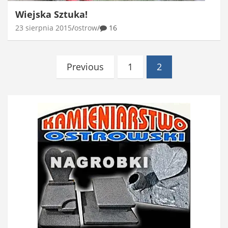
Wiejska Sztuka!
23 sierpnia 2015
ostrow
16
Stronicowanie
Previous
1
2
wpisów