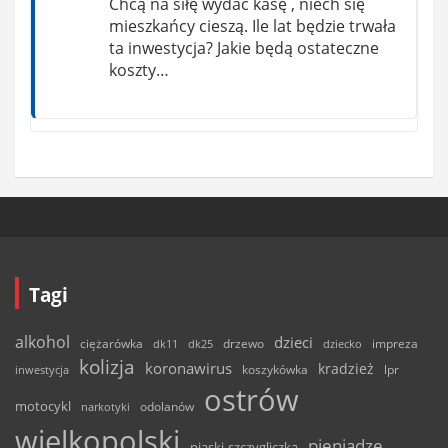
Chcą na siłę wydać kasę , niech się
mieszkańcy cieszą. Ile lat będzie trwała
ta inwestycja? Jakie będą ostateczne
koszty…
Tagi
alkohol
dzieci
ciężarówka
drzewo
dk11
dk25
dziecko
impreza
kolizja
koronawirus
kradzież
inwestycja
koszykówka
lpr
ostrów
motocykl
odolanów
narkotyki
wielkopolski
pieniądze
piaski-szczygliczka