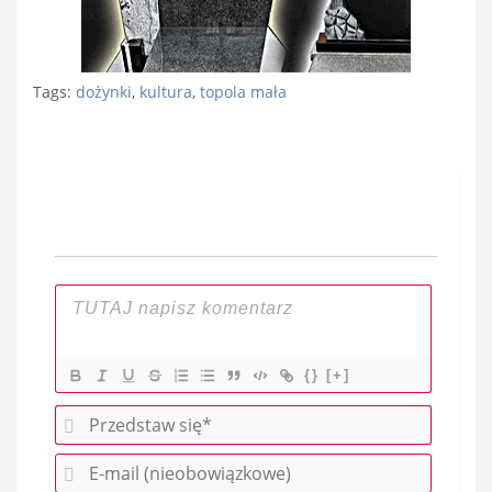
Tags:
dożynki
,
kultura
,
topola mała
Nawigacja
wpisu
{}
[+]
P
r
E
z
-