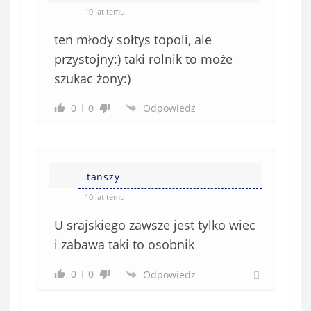
10 lat temu
ten młody sołtys topoli, ale
przystojny:) taki rolnik to może
szukac żony:)
0
0
Odpowiedz
tanszy
10 lat temu
U srajskiego zawsze jest tylko wiec
i zabawa taki to osobnik
0
0
Odpowiedz