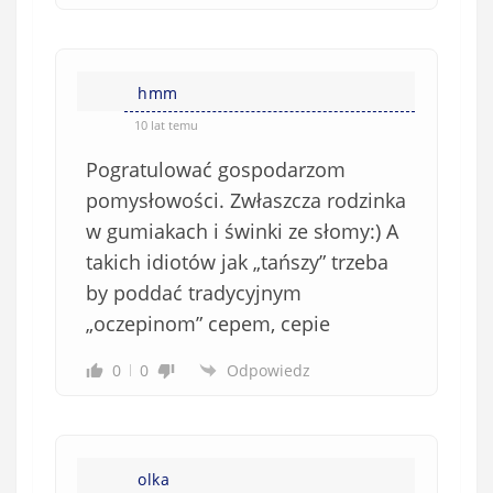
hmm
10 lat temu
Pogratulować gospodarzom
pomysłowości. Zwłaszcza rodzinka
w gumiakach i świnki ze słomy:) A
takich idiotów jak „tańszy” trzeba
by poddać tradycyjnym
„oczepinom” cepem, cepie
0
0
Odpowiedz
olka