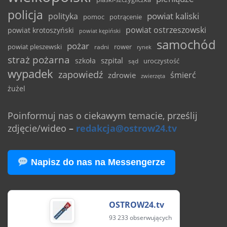
policja
powiat kaliski
polityka
pomoc
potrącenie
powiat ostrzeszowski
powiat krotoszyński
powiat kępiński
samochód
pożar
powiat pleszewski
rower
radni
rynek
straż pożarna
szpital
szkoła
uroczystość
sąd
wypadek
zapowiedź
śmierć
zdrowie
zwierzęta
żużel
Poinformuj nas o ciekawym temacie, prześlij
zdjęcie/wideo
–
redakcja@ostrow24.tv
Napisz do nas na Messengerze
OSTROW24.tv
93 233 obserwujących