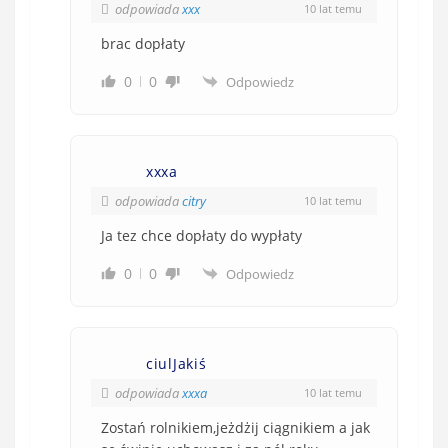
odpowiada
xxx
10 lat temu
brac dopłaty
0
0
Odpowiedz
xxxa
odpowiada
citry
10 lat temu
Ja tez chce dopłaty do wypłaty
0
0
Odpowiedz
ciulJakiś
odpowiada
xxxa
10 lat temu
Zostań rolnikiem,jeżdżij ciągnikiem a jak