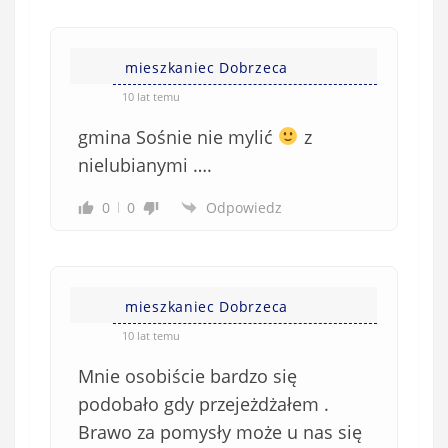
e
)
mieszkaniec Dobrzeca
10 lat temu
gmina Sośnie nie mylić
z
nielubianymi ….
0
0
Odpowiedz
mieszkaniec Dobrzeca
10 lat temu
Mnie osobiście bardzo się
podobało gdy przejeżdżałem .
Brawo za pomysły może u nas się