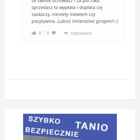
se świnie uchowasz i za pól roku
sprzedasz to wypłata i dopłata cię
zaskoczy, niestety niewiem czy
pozytywnie..Lubisz śmierdzieć gnojem?:-)
0
0
Odpowiedz