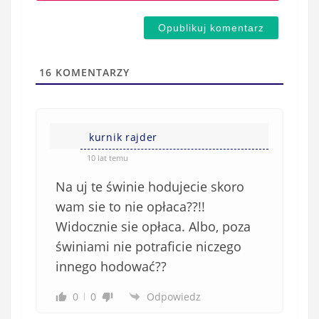
e
m
d
a
s
i
t
l
a
16
KOMENTARZY
(
w
n
s
i
i
e
kurnik rajder
ę
o
*
10 lat temu
b
Na uj te świnie hodujecie skoro
o
w
wam sie to nie opłaca??!!
i
Widocznie sie opłaca. Albo, poza
ą
świniami nie potraficie niczego
z
innego hodować??
k
o
0
0
Odpowiedz
w