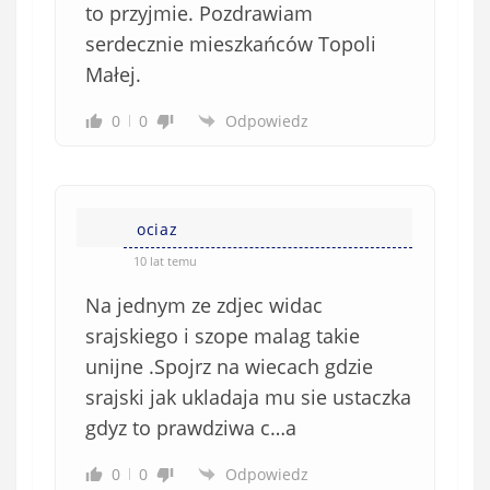
to przyjmie. Pozdrawiam
serdecznie mieszkańców Topoli
Małej.
0
0
Odpowiedz
ociaz
10 lat temu
Na jednym ze zdjec widac
srajskiego i szope malag takie
unijne .Spojrz na wiecach gdzie
srajski jak ukladaja mu sie ustaczka
gdyz to prawdziwa c…a
0
0
Odpowiedz