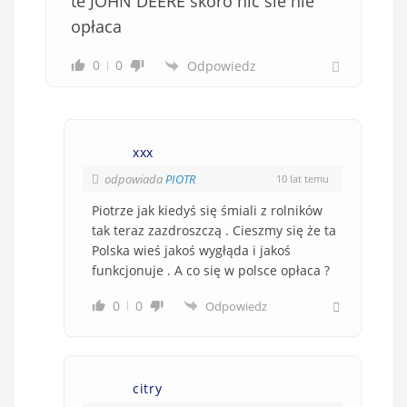
te JOHN DEERE skoro nic sie nie
opłaca
0
0
Odpowiedz
xxx
odpowiada
PIOTR
10 lat temu
Piotrze jak kiedyś się śmiali z rolników
tak teraz zazdroszczą . Cieszmy się że ta
Polska wieś jakoś wygłąda i jakoś
funkcjonuje . A co się w polsce opłaca ?
0
0
Odpowiedz
citry