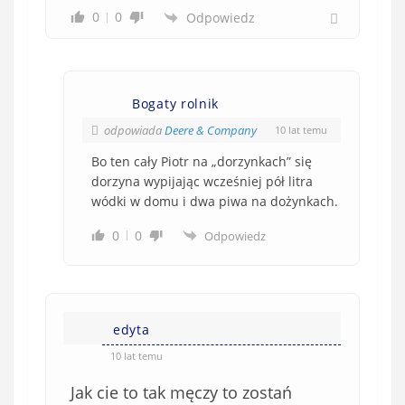
0
0
Odpowiedz
Bogaty rolnik
odpowiada
Deere & Company
10 lat temu
Bo ten cały Piotr na „dorzynkach” się
dorzyna wypijając wcześniej pół litra
wódki w domu i dwa piwa na dożynkach.
0
0
Odpowiedz
edyta
10 lat temu
Jak cie to tak męczy to zostań