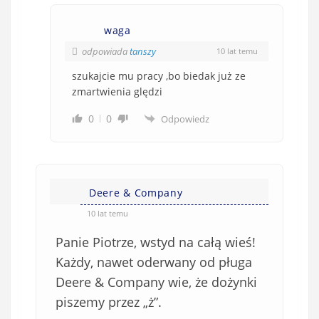
waga
odpowiada
tanszy
10 lat temu
szukajcie mu pracy ,bo biedak już ze
zmartwienia ględzi
0
0
Odpowiedz
Deere & Company
10 lat temu
Panie Piotrze, wstyd na całą wieś!
Każdy, nawet oderwany od pługa
Deere & Company wie, że dożynki
piszemy przez „ż”.