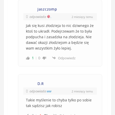
Jaszczomp
odpowiada
.
2 miesięcy temu
Jak się kusi złodzieja to nic dziwnego że
ktoś to ukradł. Podejrzewam że to była
podpucha i zasadzka na złodzieja. Nie
dawać okazji złodziejom a będzie się
wam wszystkim żyło lepiej.
1
0
Odpowiedz
D.R
odpowiada
ww
2 miesięcy temu
Takie myślenie to chyba tylko po sobie
tak sądzisz jak robisz