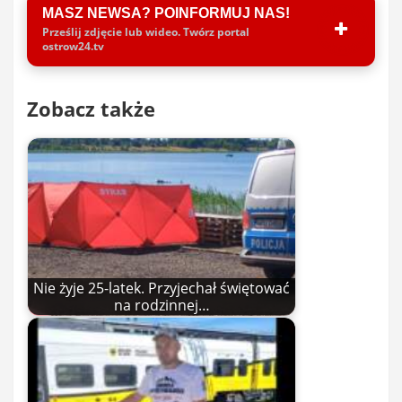
MASZ NEWSA? POINFORMUJ NAS!
Prześlij zdjęcie lub wideo. Twórz portal
ostrow24.tv
Zobacz także
Nie żyje 25-latek. Przyjechał świętować
na rodzinnej…