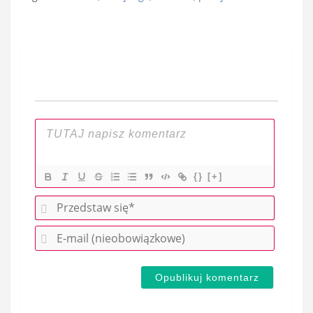
Nawigacja
wpisu
{}
[+]
P
r
E
z
-
e
m
d
a
s
i
t