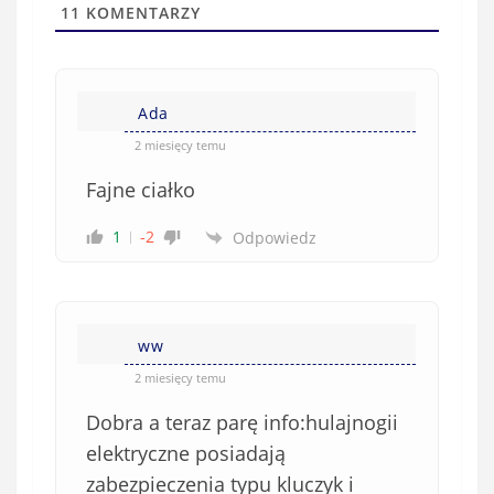
l
a
11
KOMENTARZY
(
w
n
s
i
i
e
Ada
ę
o
*
2 miesięcy temu
b
Fajne ciałko
o
w
1
-2
Odpowiedz
i
ą
z
k
ww
o
w
2 miesięcy temu
e
Dobra a teraz parę info:hulajnogii
)
elektryczne posiadają
zabezpieczenia typu kluczyk i