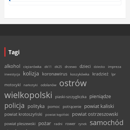
Tagi
alkohol
dzieci
ciężarówka
drzewo
dk11
dk25
dziecko
impreza
kolizja
koronawirus
kradzież
inwestycja
koszykówka
lpr
ostrów
motocykl
odolanów
narkotyki
wielkopolski
pieniądze
piaski-szczygliczka
policja
powiat kaliski
polityka
pomoc
potrącenie
powiat ostrzeszowski
powiat krotoszyński
powiat kępiński
samochód
pożar
powiat pleszewski
rower
radni
rynek