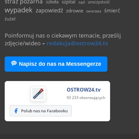
straż pożarna
szpital
szkoła
uroczystość
sąd
wypadek
zapowiedź
śmierć
zdrowie
zwierzęta
żużel
Poinformuj nas o ciekawym temacie, prześlij
zdjęcie/wideo
–
redakcja@ostrow24.tv
Napisz do nas na Messengerze
OSTROW24.tv
93 233 obserwujących
Polub nas na Facebooku