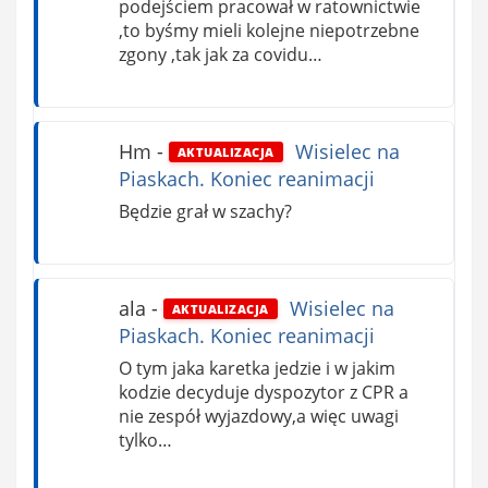
podejściem pracował w ratownictwie
,to byśmy mieli kolejne niepotrzebne
zgony ,tak jak za covidu…
Hm
-
Wisielec na
AKTUALIZACJA
Piaskach. Koniec reanimacji
Będzie grał w szachy?
ala
-
Wisielec na
AKTUALIZACJA
Piaskach. Koniec reanimacji
O tym jaka karetka jedzie i w jakim
kodzie decyduje dyspozytor z CPR a
nie zespół wyjazdowy,a więc uwagi
tylko…