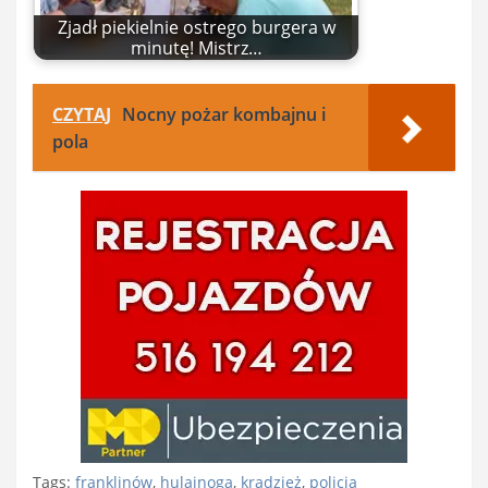
Zjadł piekielnie ostrego burgera w
minutę! Mistrz…
CZYTAJ
Nocny pożar kombajnu i
pola
Tags:
franklinów
,
hulajnoga
,
kradzież
,
policja