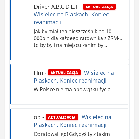
Driver A,B,C,D,E,T
-
AKTUALIZACJA
Wisielec na Piaskach. Koniec
reanimacji
Jak by miał ten nieszczęśnik po 10
000pln dla każdego ratownika z ZRM-u,
to by byli na miejscu zanim by…
Hm
-
Wisielec na
AKTUALIZACJA
Piaskach. Koniec reanimacji
W Polsce nie ma obowiązku życia
oo
-
Wisielec na
AKTUALIZACJA
Piaskach. Koniec reanimacji
Odratowali go! Gdybyś ty z takim