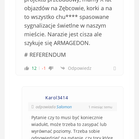
objazdów na Zębcowie, korki a na
to wszystko chu**** spasowane
sygnalizacje świetlne w naszym
mieście. Narazie jest cisza ale
szykuje się ARMAGEDON.
# REFERENDUM
12
-1
Odpowiedz
Karol3414
odpowiada
Salomon
1 miesiąc temu
Pytanie czy to musi być koniecznie
wiadukt, może trzeba to zasypać lub
wyrównać poziomy. Trzeba sobie
odpowiedzieć na pytanie, czy tory które