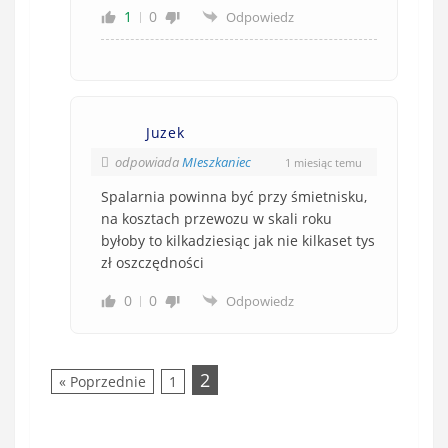
1
0
Odpowiedz
Juzek
odpowiada
MIeszkaniec
1 miesiąc temu
Spalarnia powinna być przy śmietnisku,
na kosztach przewozu w skali roku
byłoby to kilkadziesiąc jak nie kilkaset tys
zł oszczędności
0
0
Odpowiedz
2
« Poprzednie
1