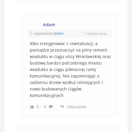
k
o
w
e
Adam
)
odpowiada
Adam
1 miesiąc temu
Albo zrezygnować z rewitalizacji, a
pieniądze przeznaczyć na pilny remont
wiaduktu w ciągu ulicy Wrocławskiej oraz
budowę bardzo potrzebnego miastu
wiaduktu w ciągu północnej ramy
komunikacyjnej. Nie zapominając o
sadzeniu drzew wzdłuż istniejących i
nowo budowanych ciągów
komunikacyjnych
0
0
Odpowiedz