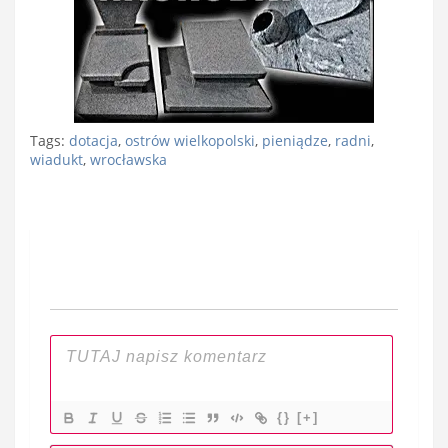
Tags:
dotacja
,
ostrów wielkopolski
,
pieniądze
,
radni
,
wiadukt
,
wrocławska
Nawigacja
wpisu
{}
[+]