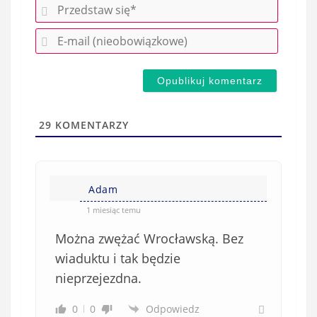
P
r
E
z
-
e
m
d
a
s
i
t
l
a
29
KOMENTARZY
(
w
n
s
i
i
e
Adam
ę
o
*
1 miesiąc temu
b
Można zwężać Wrocławską. Bez
o
w
wiaduktu i tak będzie
i
nieprzejezdna.
ą
z
0
0
Odpowiedz