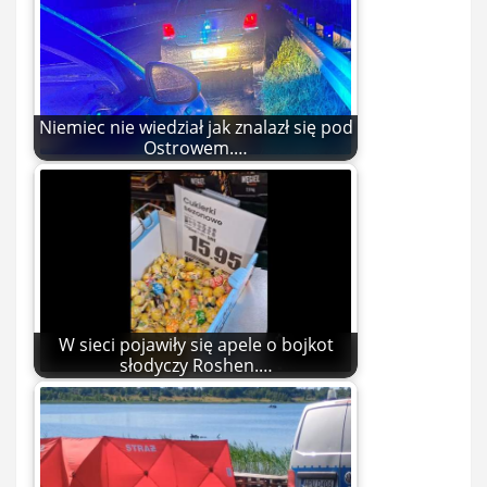
Niemiec nie wiedział jak znalazł się pod
Ostrowem.…
W sieci pojawiły się apele o bojkot
słodyczy Roshen.…