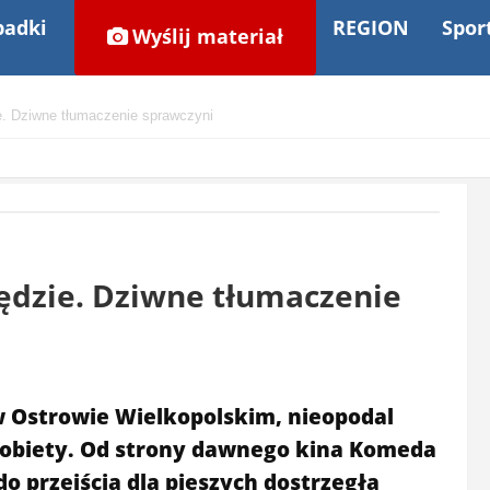
adki
REGION
Spor
Wyślij materiał
ie. Dziwne tłumaczenie sprawczyni
zędzie. Dziwne tłumaczenie
 Ostrowie Wielkopolskim, nieopodal
kobiety. Od strony dawnego kina Komeda
do przejścia dla pieszych dostrzegła