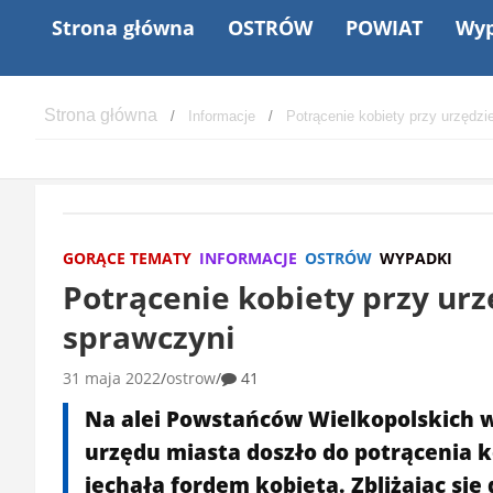
Strona główna
OSTRÓW
POWIAT
Wyp
Informacje
Potrącenie kobiety przy urzędz
GORĄCE TEMATY
INFORMACJE
OSTRÓW
WYPADKI
Potrącenie kobiety przy ur
sprawczyni
31 maja 2022
ostrow
41
Na alei Powstańców Wielkopolskich w
urzędu miasta doszło do potrącenia 
jechała fordem kobieta. Zbliżając się 