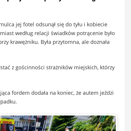
ulca jej fotel odsunął się do tyłu i kobiecie
iast według relacji świadków potrącenie było
a przy krawężniku. Była przytomna, ale doznała
stać z gościnności strażników miejskich, którzy
jąca fordem dodała na koniec, że autem jeździ
ypadku.