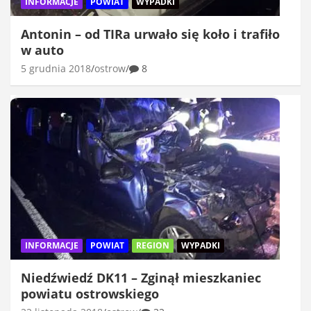
INFORMACJE
POWIAT
WYPADKI
Antonin – od TIRa urwało się koło i trafiło
w auto
5 grudnia 2018
ostrow
8
INFORMACJE
POWIAT
REGION
WYPADKI
Niedźwiedź DK11 – Zginął mieszkaniec
powiatu ostrowskiego