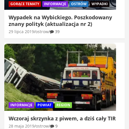
GORĄCE TEMATY
INFORMACJE
OSTRÓW
WYPADKI
Wypadek na Wybickiego. Poszkodowany
znany polityk (aktualizacja nr 2)
29 lipca 2019
ostrow
39
INFORMACJE
POWIAT
REGION
Wczoraj skrzynka z piwem, a dziś cały TIR
28 maja 2019
ostrow
9