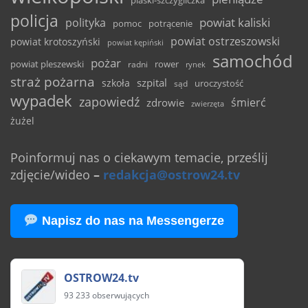
policja
powiat kaliski
polityka
pomoc
potrącenie
powiat ostrzeszowski
powiat krotoszyński
powiat kępiński
samochód
pożar
powiat pleszewski
rower
radni
rynek
straż pożarna
szpital
szkoła
uroczystość
sąd
wypadek
zapowiedź
śmierć
zdrowie
zwierzęta
żużel
Poinformuj nas o ciekawym temacie, prześlij
zdjęcie/wideo
–
redakcja@ostrow24.tv
Napisz do nas na Messengerze
OSTROW24.tv
93 233 obserwujących