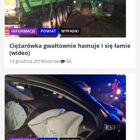
INFORMACJE
POWIAT
WYPADKI
Ciężarówka gwałtownie hamuje i się łamie
(wideo)
14 grudnia 2018
ostrow
56