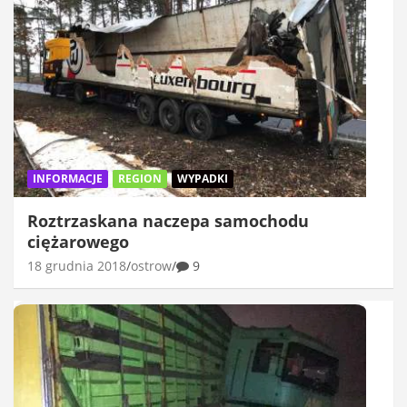
INFORMACJE
REGION
WYPADKI
Roztrzaskana naczepa samochodu
ciężarowego
18 grudnia 2018
ostrow
9