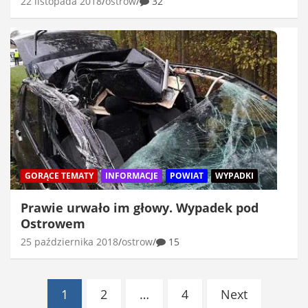
22 listopada 2018
ostrow
32
GORĄCE TEMATY
INFORMACJE
POWIAT
WYPADKI
Prawie urwało im głowy. Wypadek pod
Ostrowem
25 października 2018
ostrow
15
Stronicowanie
1
2
…
4
Next