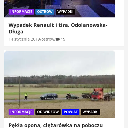
INFORMACJE
OSTRÓW
WYPADKI
Wypadek Renault i tira. Odolanowska-
Długa
14 stycznia 2019
ostrow
19
INFORMACJE
OD WIDZÓW
POWIAT
WYPADKI
Pękła opona, ciężarówka na poboczu