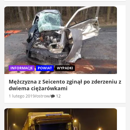
INFORMACJE
POWIAT
WYPADKI
Mężczyzna z Seicento zginął po zderzeniu z
dwiema ciężarówkami
1 lutego 2019
ostrow
12