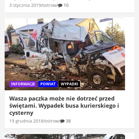
3 stycznia 2019
ostrow
10
INFORMACJE
POWIAT
WYPADKI
Wasza paczka może nie dotrzeć przed
świętami. Wypadek busa kurierskiego i
cysterny
19 grudnia 2018
ostrow
38