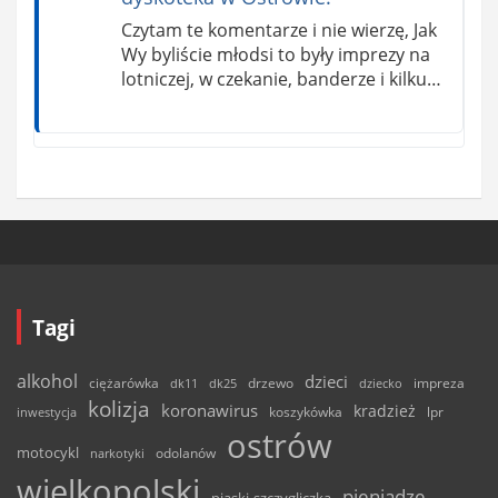
Czytam te komentarze i nie wierzę, Jak
Wy byliście młodsi to były imprezy na
lotniczej, w czekanie, banderze i kilku…
Tagi
alkohol
dzieci
ciężarówka
drzewo
dk11
dk25
dziecko
impreza
kolizja
koronawirus
kradzież
inwestycja
koszykówka
lpr
ostrów
motocykl
odolanów
narkotyki
wielkopolski
pieniądze
piaski-szczygliczka