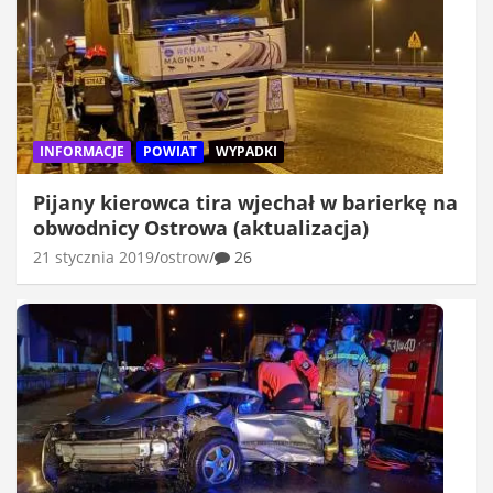
INFORMACJE
POWIAT
WYPADKI
Pijany kierowca tira wjechał w barierkę na
obwodnicy Ostrowa (aktualizacja)
21 stycznia 2019
ostrow
26