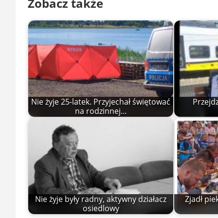
Zobacz także
Nie żyje 25-latek. Przyjechał świętować
Przejd
na rodzinnej…
Nie żyje były radny, aktywny działacz
Zjadł pie
osiedlowy