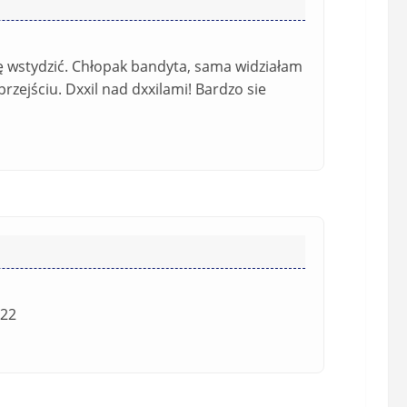
n
s
i
i
e
ę
ę wstydzić. Chłopak bandyta, sama widziałam
o
*
rzejściu. Dxxil nad dxxilami! Bardzo sie
b
o
w
i
ą
z
k
o
w
e
)
 22