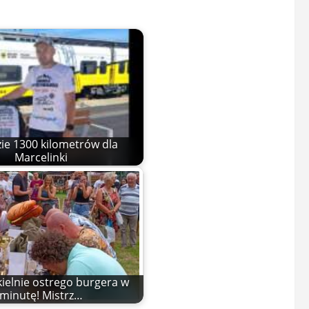
zie 1300 kilometrów dla
Marcelinki
kielnie ostrego burgera w
minutę! Mistrz…