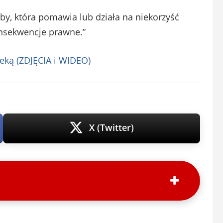
y, która pomawia lub działa na niekorzyść
nsekwencje prawne.”
eką (ZDJĘCIA i WIDEO)
X (Twitter)