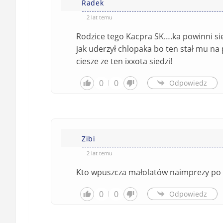
Radek
2 lat temu
Rodzice tego Kacpra SK….ka powinni si
jak uderzył chlopaka bo ten stał mu na p
ciesze ze ten ixxota siedzi!
0
0
Odpowiedz
Zibi
2 lat temu
Kto wpuszcza małolatów naimprezy po
0
0
Odpowiedz