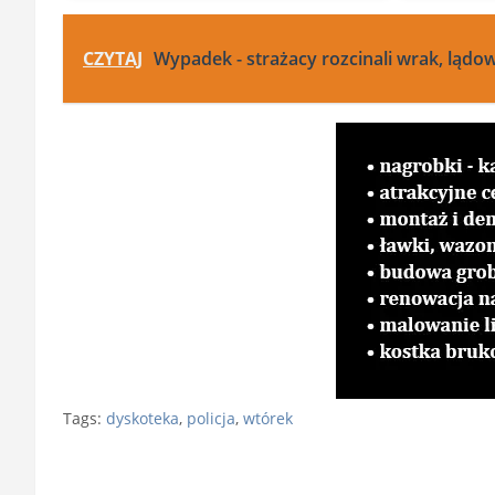
CZYTAJ
Wypadek - strażacy rozcinali wrak, lądo
Tags:
dyskoteka
,
policja
,
wtórek
Nawigacja