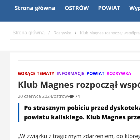
Strona główna
OSTRÓW
POWIAT
Wyp
Rozrywka
Klub Magnes rozpoczął współprac
GORĄCE TEMATY
INFORMACJE
POWIAT
ROZRYWKA
Klub Magnes rozpoczął współ
20 czerwca 2024
ostrow
74
Po strasznym pobiciu przed dyskotek
powiatu kaliskiego. Klub Magnes prz
„W związku z tragicznym zdarzeniem, do które