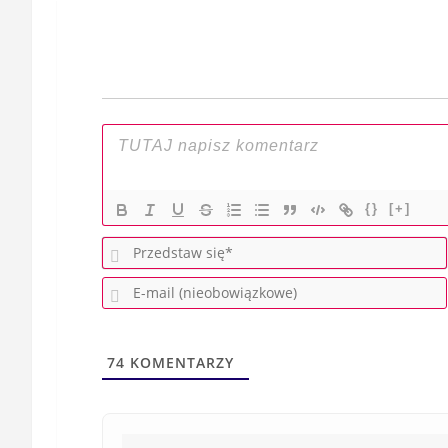
wpisu
{}
[+]
74
KOMENTARZY