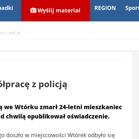
adki
REGION
Spor
Wyślij materiał
ę z policją
pracę z policją
ą we Wtórku zmarł 24-letni mieszkaniec
ed chwilą opublikował oświadczenie.
go doszło w miejscowości Wtórek odbyło się