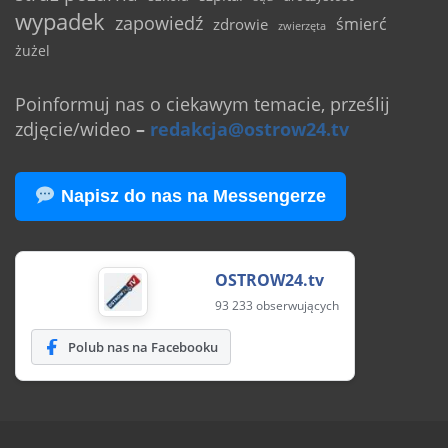
wypadek
zapowiedź
śmierć
zdrowie
zwierzęta
żużel
Poinformuj nas o ciekawym temacie, prześlij
zdjęcie/wideo
–
redakcja@ostrow24.tv
Napisz do nas na Messengerze
OSTROW24.tv
93 233 obserwujących
Polub nas na Facebooku