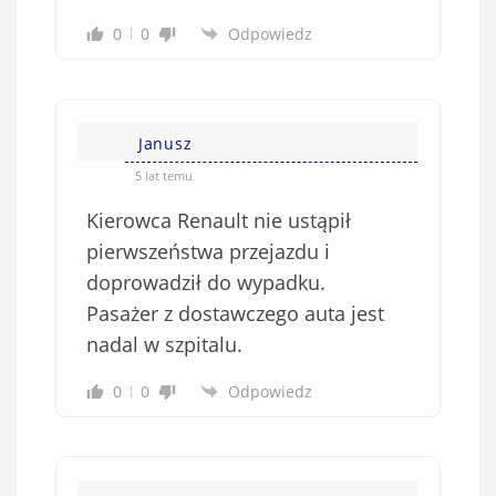
ą
z
0
0
Odpowiedz
k
o
w
e
Janusz
)
5 lat temu
Kierowca Renault nie ustąpił
pierwszeństwa przejazdu i
doprowadził do wypadku.
Pasażer z dostawczego auta jest
nadal w szpitalu.
0
0
Odpowiedz