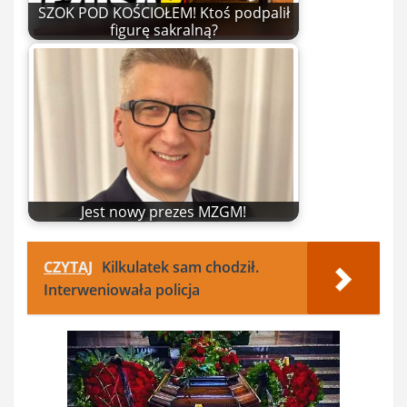
SZOK POD KOŚCIOŁEM! Ktoś podpalił
figurę sakralną?
Jest nowy prezes MZGM!
CZYTAJ
Kilkulatek sam chodził.
Interweniowała policja