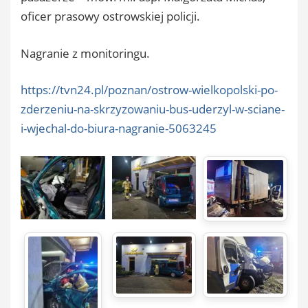
oficer prasowy ostrowskiej policji.
Nagranie z monitoringu.
https://tvn24.pl/poznan/ostrow-wielkopolski-po-
zderzeniu-na-skrzyzowaniu-bus-uderzyl-w-sciane-
i-wjechal-do-biura-nagranie-5063245