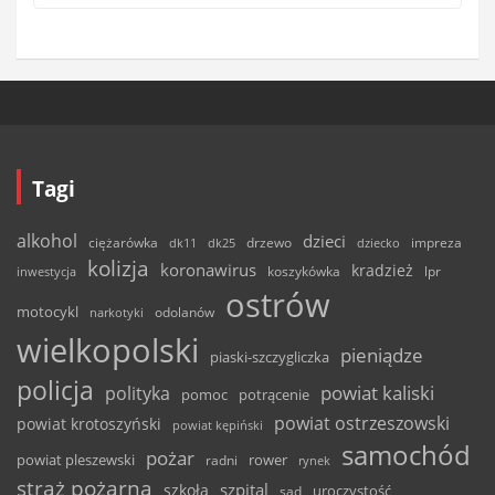
Tagi
alkohol
dzieci
ciężarówka
drzewo
dk11
dk25
dziecko
impreza
kolizja
koronawirus
kradzież
inwestycja
koszykówka
lpr
ostrów
motocykl
odolanów
narkotyki
wielkopolski
pieniądze
piaski-szczygliczka
policja
powiat kaliski
polityka
pomoc
potrącenie
powiat ostrzeszowski
powiat krotoszyński
powiat kępiński
samochód
pożar
powiat pleszewski
rower
radni
rynek
straż pożarna
szpital
szkoła
uroczystość
sąd