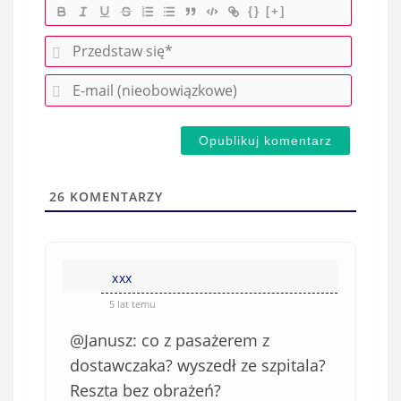
{}
[+]
P
r
E
z
-
e
m
d
a
s
i
t
l
a
26
KOMENTARZY
(
w
n
s
i
i
e
xxx
ę
o
*
5 lat temu
b
@Janusz: co z pasażerem z
o
w
dostawczaka? wyszedł ze szpitala?
i
Reszta bez obrażeń?