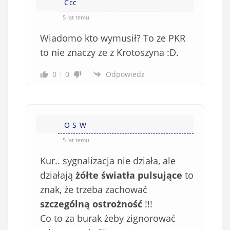
Ccc
5 lat temu
Wiadomo kto wymusił? To ze PKR
to nie znaczy ze z Krotoszyna :D.
0
0
Odpowiedz
O S W
5 lat temu
Kur.. sygnalizacja nie działa, ale
działają
żółte światła pulsujące
to
znak, że trzeba zachować
szczególną ostrożność
!!!
Co to za burak żeby zignorować