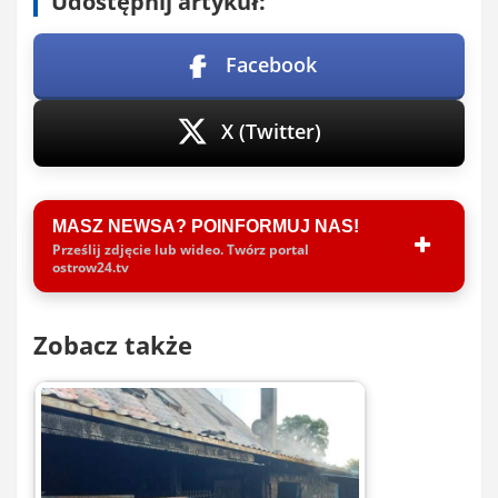
Udostępnij artykuł:
Facebook
X (Twitter)
MASZ NEWSA? POINFORMUJ NAS!
Prześlij zdjęcie lub wideo. Twórz portal
ostrow24.tv
Zobacz także