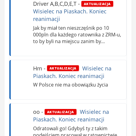
Driver A,B,C,D,E,T
-
AKTUALIZACJA
Wisielec na Piaskach. Koniec
reanimacji
Jak by miał ten nieszczęśnik po 10
000pln dla każdego ratownika z ZRM-u,
to by byli na miejscu zanim by…
Hm
-
Wisielec na
AKTUALIZACJA
Piaskach. Koniec reanimacji
W Polsce nie ma obowiązku życia
oo
-
Wisielec na
AKTUALIZACJA
Piaskach. Koniec reanimacji
Odratowali go! Gdybyś ty z takim
podejściem pracował w ratownictwie