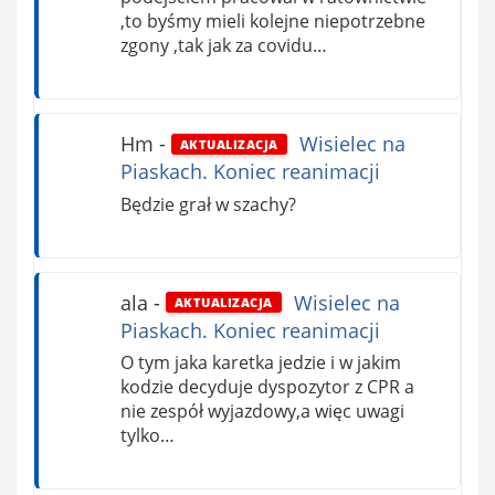
,to byśmy mieli kolejne niepotrzebne
zgony ,tak jak za covidu…
Hm
-
Wisielec na
AKTUALIZACJA
Piaskach. Koniec reanimacji
Będzie grał w szachy?
ala
-
Wisielec na
AKTUALIZACJA
Piaskach. Koniec reanimacji
O tym jaka karetka jedzie i w jakim
kodzie decyduje dyspozytor z CPR a
nie zespół wyjazdowy,a więc uwagi
tylko…