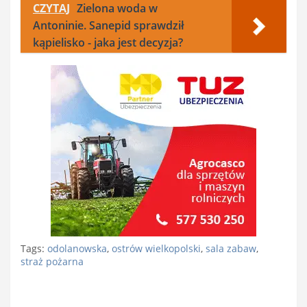
CZYTAJ
Zielona woda w
Antoninie. Sanepid sprawdził
kąpielisko - jaka jest decyzja?
Tags:
odolanowska
,
ostrów wielkopolski
,
sala zabaw
,
straż pożarna
Nawigacja