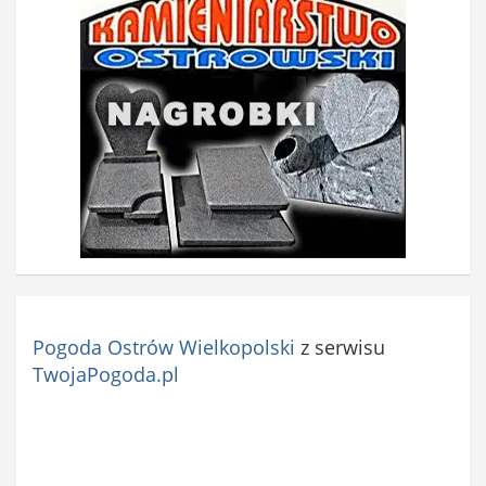
Pogoda Ostrów Wielkopolski
z serwisu
TwojaPogoda.pl