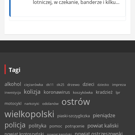
lotniczej, w czekanie, banderze i kilku…
Tagi
alkohol
dzieci
ciężarówka
drzewo
dk11
dk25
dziecko
impreza
kolizja
koronawirus
kradzież
inwestycja
koszykówka
lpr
ostrów
motocykl
odolanów
narkotyki
wielkopolski
pieniądze
piaski-szczygliczka
policja
powiat kaliski
polityka
pomoc
potrącenie
powiat ostrzeszowski
powiat krotoszyński
powiat kępiński