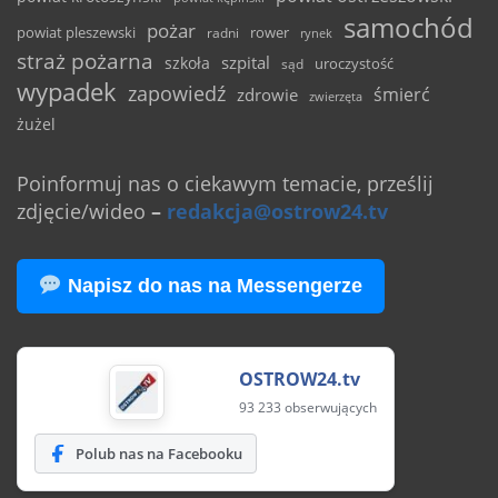
samochód
pożar
powiat pleszewski
rower
radni
rynek
straż pożarna
szpital
szkoła
uroczystość
sąd
wypadek
zapowiedź
śmierć
zdrowie
zwierzęta
żużel
Poinformuj nas o ciekawym temacie, prześlij
zdjęcie/wideo
–
redakcja@ostrow24.tv
Napisz do nas na Messengerze
OSTROW24.tv
93 233 obserwujących
Polub nas na Facebooku