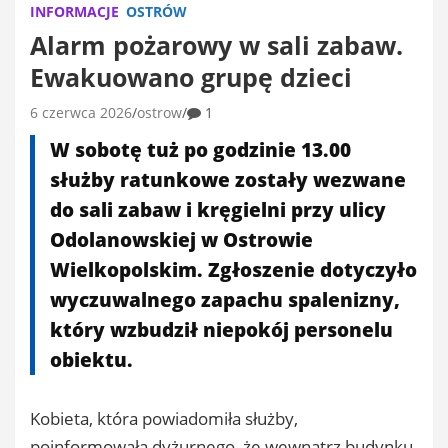
INFORMACJE
OSTRÓW
Alarm pożarowy w sali zabaw.
Ewakuowano grupę dzieci
6 czerwca 2026
ostrow
1
W sobotę tuż po godzinie 13.00
służby ratunkowe zostały wezwane
do sali zabaw i kręgielni przy ulicy
Odolanowskiej w Ostrowie
Wielkopolskim. Zgłoszenie dotyczyło
wyczuwalnego zapachu spalenizny,
który wzbudził niepokój personelu
obiektu.
Kobieta, która powiadomiła służby,
poinformowała dyżurnego, że wewnątrz budynku