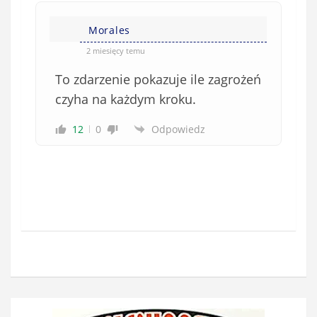
i
i
e
Morales
ę
o
*
2 miesięcy temu
b
To zdarzenie pokazuje ile zagrożeń
o
w
czyha na każdym kroku.
i
12
0
Odpowiedz
ą
z
k
o
w
e
)