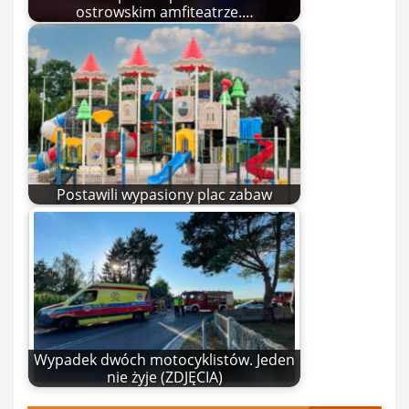
ostrowskim amfiteatrze.…
Postawili wypasiony plac zabaw
Wypadek dwóch motocyklistów. Jeden
nie żyje (ZDJĘCIA)