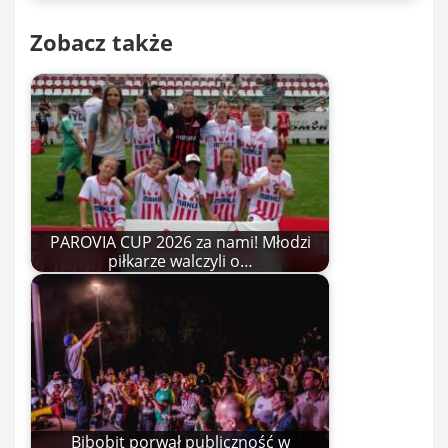
Zobacz także
PAROVIA CUP 2026 za nami! Młodzi
piłkarze walczyli o…
Bibobit porwał publiczność w