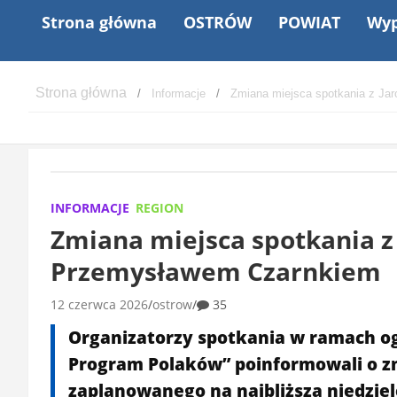
Strona główna
OSTRÓW
POWIAT
Wyp
Informacje
Zmiana miejsca spotkania z J
INFORMACJE
REGION
Zmiana miejsca spotkania z
Przemysławem Czarnkiem
12 czerwca 2026
ostrow
35
Organizatorzy spotkania w ramach og
Program Polaków” poinformowali o z
zaplanowanego na najbliższą niedzie