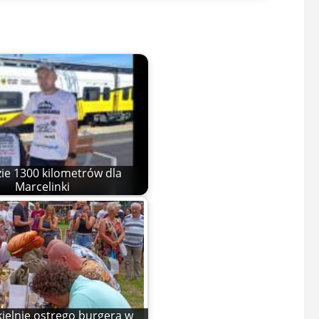
zie 1300 kilometrów dla
Marcelinki
kielnie ostrego burgera w