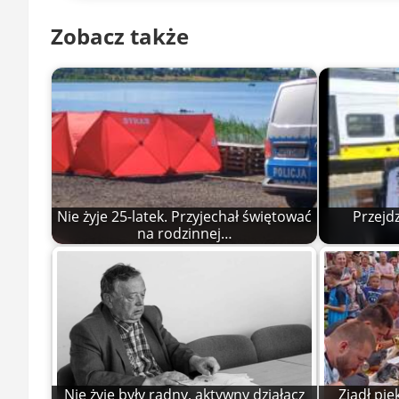
Zobacz także
Nie żyje 25-latek. Przyjechał świętować
Przejd
na rodzinnej…
Nie żyje były radny, aktywny działacz
Zjadł pie