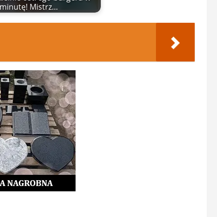
minutę! Mistrz…