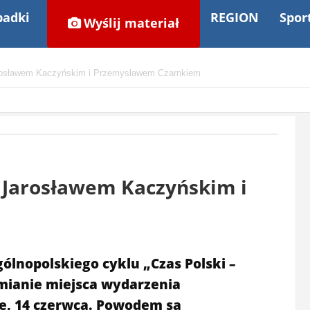
adki
REGION
Spor
Wyślij materiał
arosławem Kaczyńskim i Przemysławem Czarnkiem
 Jarosławem Kaczyńskim i
ólnopolskiego cyklu „Czas Polski –
mianie miejsca wydarzenia
lę, 14 czerwca. Powodem są