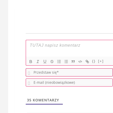
Nawigacja
wpisu
{}
[+]
35
KOMENTARZY