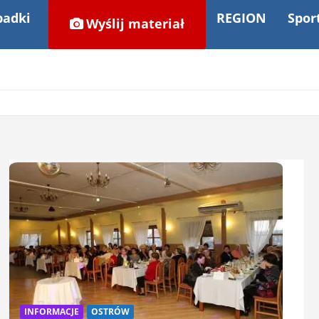
adki
REGION
Spor
Wyślij materiał
INFORMACJE
OSTRÓW