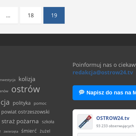
…
18
19
Poinformuj nas o ciekawy
redakcja@ostrow24.tv
kolizja
inwestycja
ostrów
anów
Napisz do nas na 
icja
polityka
pomoc
powiat ostrzeszowski
OSTROW24.tv
straż pożarna
szkoła
93 233 obserwujących
śmierć
e
żużel
zwierzęta