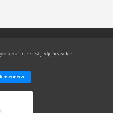
m temacie, prześlij zdjęcie/wideo
–
Messengerze