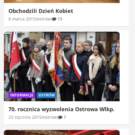
Obchodzili Dzień Kobiet
8 marca 2015
ostrow
15
INFORMACJE
OSTRÓW
70. rocznica wyzwolenia Ostrowa Wlkp.
23 stycznia 2015
ostrow
7