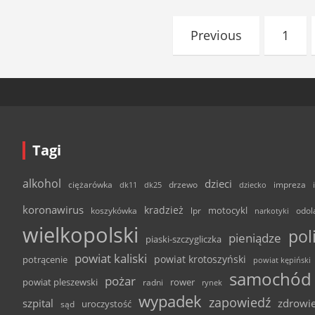
Stronicowanie
Previous
1
wpisów
Tagi
alkohol
dzieci
ciężarówka
drzewo
dk11
dk25
dziecko
impreza
koronawirus
kradzież
motocykl
odol
koszykówka
lpr
narkotyki
wielkopolski
pol
pieniądze
piaski-szczygliczka
powiat kaliski
powiat krotoszyński
potrącenie
powiat kępiński
samochód
pożar
powiat pleszewski
rower
radni
rynek
wypadek
zapowiedź
szpital
zdrowi
uroczystość
sąd