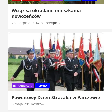
Wciąż są okradane mieszkania
nowożeńców
23 sierpnia 2014
ostrow
6
INFORMACJE
POWIAT
Powiatowy Dzień Strażaka w Parczewie
5 maja 2014
ostrow