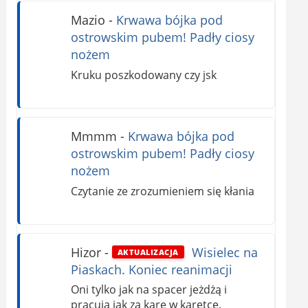
Mazio
-
Krwawa bójka pod
ostrowskim pubem! Padły ciosy
nożem
Kruku poszkodowany czy jsk
Mmmm
-
Krwawa bójka pod
ostrowskim pubem! Padły ciosy
nożem
Czytanie ze zrozumieniem się kłania
Hizor
-
Wisielec na
AKTUALIZACJA
Piaskach. Koniec reanimacji
Oni tylko jak na spacer jeżdżą i
pracują jak za karę w karetce.