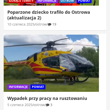
GORĄCE TEMATY
INFORMACJE
OSTRÓW
POWIAT
Poparzone dziecko trafiło do Ostrowa
(aktualizacja 2)
10 czerwca 2025
ostrow
19
INFORMACJE
POWIAT
Wypadek przy pracy na rusztowaniu
5 czerwca 2025
ostrow
3