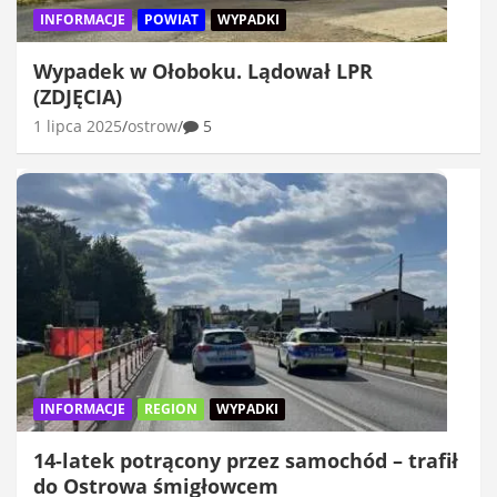
INFORMACJE
POWIAT
WYPADKI
Wypadek w Ołoboku. Lądował LPR
(ZDJĘCIA)
1 lipca 2025
ostrow
5
INFORMACJE
REGION
WYPADKI
14-latek potrącony przez samochód – trafił
do Ostrowa śmigłowcem