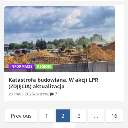
INFORMACJE
REGION
Katastrofa budowlana. W akcji LPR
(ZDJĘCIA) aktualizacja
29 maja 2025
ostrow
7
Stronicowanie
Previous
1
2
3
…
16
wpisów