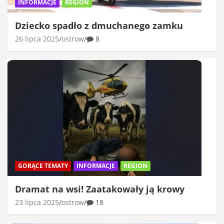
INFORMACJE
REGION
Dziecko spadło z dmuchanego zamku
26 lipca 2025
ostrow
8
GORĄCE TEMATY
INFORMACJE
REGION
Dramat na wsi! Zaatakowały ją krowy
23 lipca 2025
ostrow
18