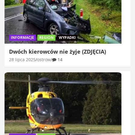
INFORMACJE
REGION
WYPADKI
Dwóch kierowców nie żyje (ZDJĘCIA)
28 lipca 2025
ostrow
14