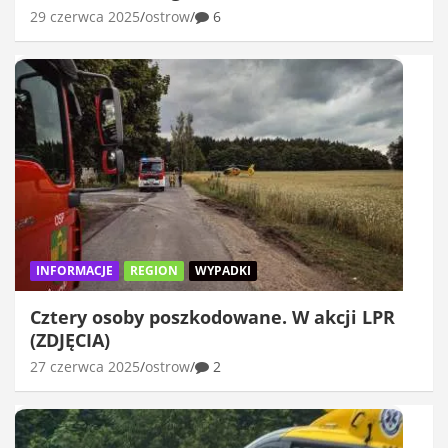
29 czerwca 2025
ostrow
6
INFORMACJE
REGION
WYPADKI
Cztery osoby poszkodowane. W akcji LPR
(ZDJĘCIA)
27 czerwca 2025
ostrow
2