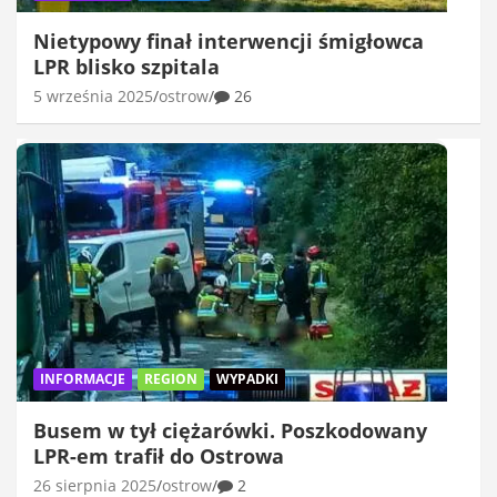
Nietypowy finał interwencji śmigłowca
LPR blisko szpitala
5 września 2025
ostrow
26
INFORMACJE
REGION
WYPADKI
Busem w tył ciężarówki. Poszkodowany
LPR-em trafił do Ostrowa
26 sierpnia 2025
ostrow
2