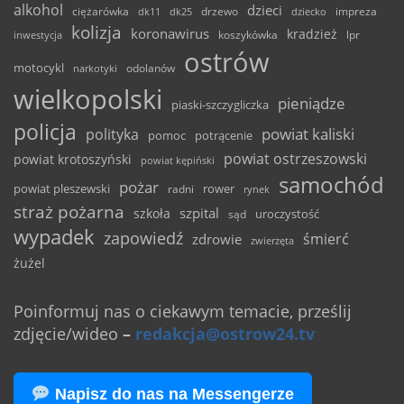
alkohol
dzieci
ciężarówka
drzewo
dk11
dk25
dziecko
impreza
kolizja
koronawirus
kradzież
inwestycja
koszykówka
lpr
ostrów
motocykl
odolanów
narkotyki
wielkopolski
pieniądze
piaski-szczygliczka
policja
powiat kaliski
polityka
pomoc
potrącenie
powiat ostrzeszowski
powiat krotoszyński
powiat kępiński
samochód
pożar
powiat pleszewski
rower
radni
rynek
straż pożarna
szpital
szkoła
uroczystość
sąd
wypadek
zapowiedź
śmierć
zdrowie
zwierzęta
żużel
Poinformuj nas o ciekawym temacie, prześlij
zdjęcie/wideo
–
redakcja@ostrow24.tv
Napisz do nas na Messengerze