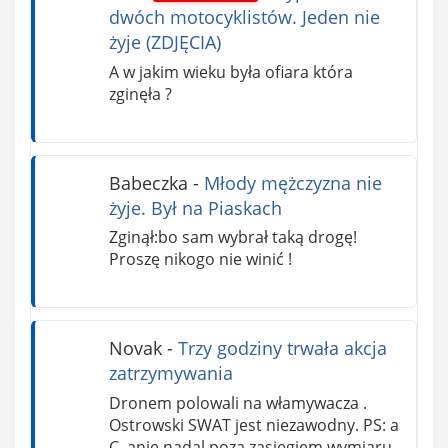
dwóch motocyklistów. Jeden nie
żyje (ZDJĘCIA)
A w jakim wieku była ofiara która
zginęła ?
Babeczka
-
Młody mężczyzna nie
żyje. Był na Piaskach
Zginął:bo sam wybrał taką drogę!
Proszę nikogo nie winić !
Novak
-
Trzy godziny trwała akcja
zatrzymywania
Dronem polowali na włamywacza .
Ostrowski SWAT jest niezawodny. PS: a
C..anie nadal poza zasiegiem wymiaru