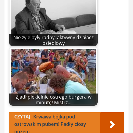
Nie żyje były radny, aktywny działacz
osiedlowy
Zjadł piekielnie ostrego burgera w
minutę! Mistrz…
CZYTAJ
Krwawa bójka pod
ostrowskim pubem! Padły ciosy
nożem