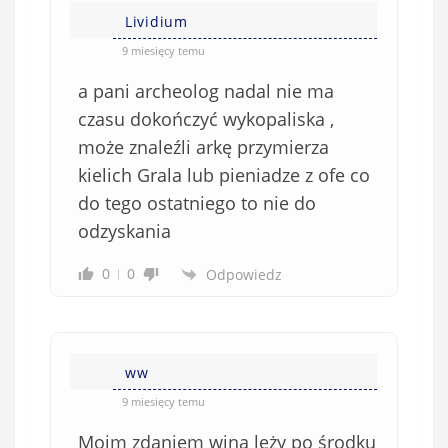
Lividium
9 miesięcy temu
a pani archeolog nadal nie ma
czasu dokończyć wykopaliska ,
może znaleźli arkę przymierza
kielich Grala lub pieniadze z ofe co
do tego ostatniego to nie do
odzyskania
0
0
Odpowiedz
ww
9 miesięcy temu
Moim zdaniem wina leży po środku