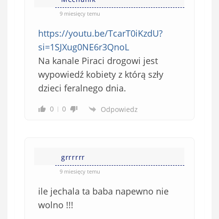
9 miesięcy temu
https://youtu.be/TcarT0iKzdU?
si=1SJXug0NE6r3QnoL
Na kanale Piraci drogowi jest
wypowiedź kobiety z którą szły
dzieci feralnego dnia.
0
0
Odpowiedz
grrrrrr
9 miesięcy temu
ile jechala ta baba napewno nie
wolno !!!