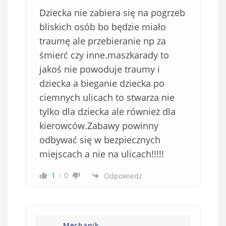
b
Dziecka nie zabiera się na pogrzeb
o
w
bliskich osób bo będzie miało
i
traumę ale przebieranie np za
ą
śmierć czy inne.maszkarady to
z
jakoś nie powoduje traumy i
k
dziecka a bieganie dziecka po
o
ciemnych ulicach to stwarza nie
w
e
tylko dla dziecka ale również dla
)
kierowców.Zabawy powinny
odbywać się w bezpiecznych
miejscach a nie na ulicach!!!!!
1
0
Odpowiedz
Mechanik