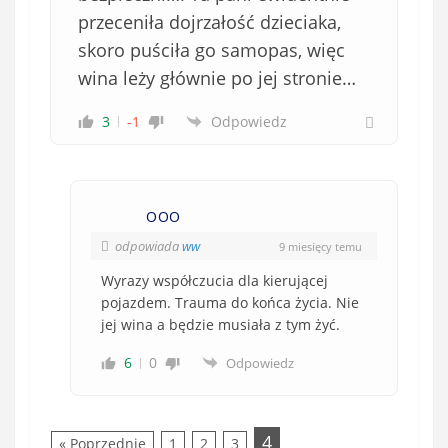
przeceniła dojrzałość dzieciaka,
skoro puściła go samopas, więc
wina leży głównie po jej stronie…
3
-1
Odpowiedz
OOO
odpowiada
ww
9 miesięcy temu
Wyrazy współczucia dla kierującej
pojazdem. Trauma do końca życia. Nie
jej wina a będzie musiała z tym żyć.
6
0
Odpowiedz
4
« Poprzednie
1
2
3