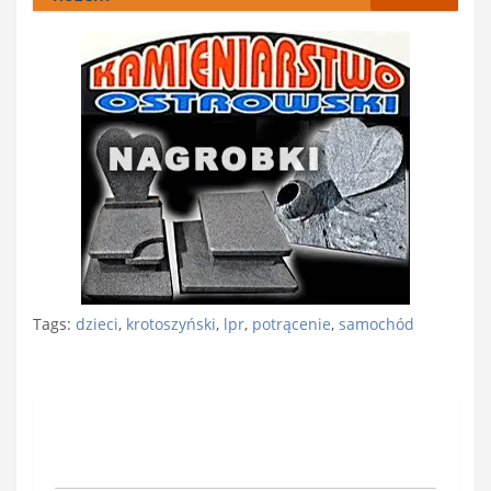
Tags:
dzieci
,
krotoszyński
,
lpr
,
potrącenie
,
samochód
Nawigacja
wpisu