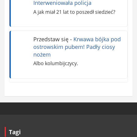
Interweniowała policja
A jak miał 21 lat to poszedł siedzieć?
Przedstaw się
-
Krwawa bójka pod
ostrowskim pubem! Padły ciosy
nożem
Albo kolumbijczycy.
Tagi