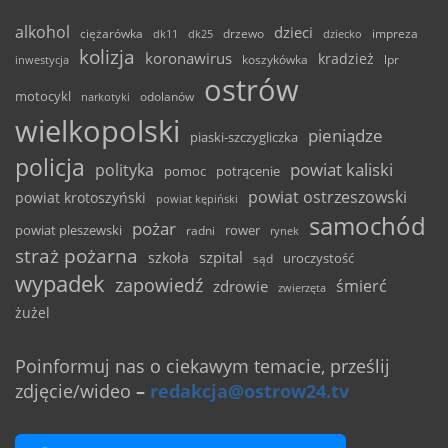
alkohol
dzieci
ciężarówka
drzewo
dk11
dk25
dziecko
impreza
kolizja
koronawirus
kradzież
inwestycja
koszykówka
lpr
ostrów
motocykl
odolanów
narkotyki
wielkopolski
pieniądze
piaski-szczygliczka
policja
powiat kaliski
polityka
pomoc
potrącenie
powiat ostrzeszowski
powiat krotoszyński
powiat kępiński
samochód
pożar
powiat pleszewski
rower
radni
rynek
straż pożarna
szpital
szkoła
uroczystość
sąd
wypadek
zapowiedź
śmierć
zdrowie
zwierzęta
żużel
Poinformuj nas o ciekawym temacie, prześlij
zdjęcie/wideo
–
redakcja@ostrow24.tv