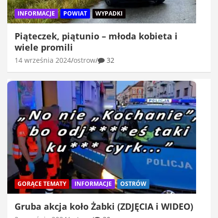
INFORMACJE
POWIAT
WYPADKI
Piąteczek, piątunio – młoda kobieta i
wiele promili
14 września 2024
ostrow
32
GORĄCE TEMATY
INFORMACJE
OSTRÓW
Gruba akcja koło Żabki (ZDJĘCIA i WIDEO)