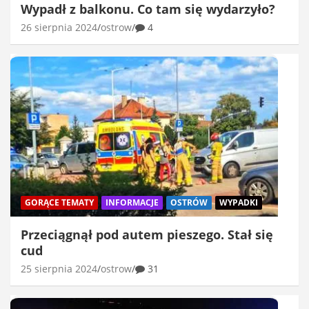
Wypadł z balkonu. Co tam się wydarzyło?
26 sierpnia 2024
ostrow
4
GORĄCE TEMATY
INFORMACJE
OSTRÓW
WYPADKI
Przeciągnął pod autem pieszego. Stał się
cud
25 sierpnia 2024
ostrow
31