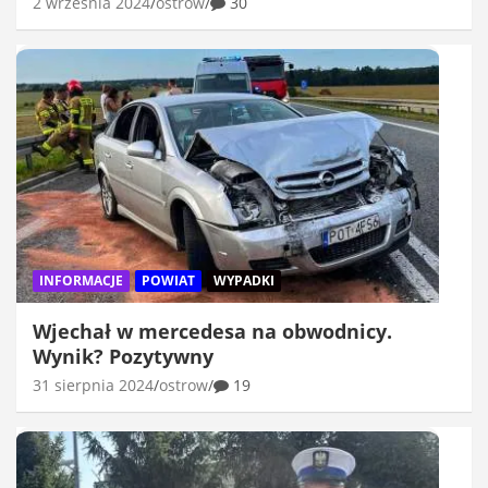
2 września 2024
ostrow
30
INFORMACJE
POWIAT
WYPADKI
Wjechał w mercedesa na obwodnicy.
Wynik? Pozytywny
31 sierpnia 2024
ostrow
19