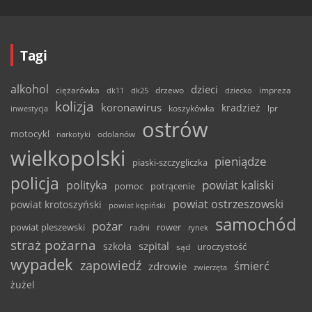
Tagi
alkohol
dzieci
ciężarówka
drzewo
dk11
dk25
dziecko
impreza
kolizja
koronawirus
kradzież
inwestycja
koszykówka
lpr
ostrów
motocykl
odolanów
narkotyki
wielkopolski
pieniądze
piaski-szczygliczka
policja
powiat kaliski
polityka
pomoc
potrącenie
powiat ostrzeszowski
powiat krotoszyński
powiat kępiński
samochód
pożar
powiat pleszewski
rower
radni
rynek
straż pożarna
szpital
szkoła
uroczystość
sąd
wypadek
zapowiedź
śmierć
zdrowie
zwierzęta
żużel