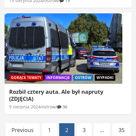
13 sierpnia 2024
ostrow
19
GORĄCE TEMATY
INFORMACJE
OSTRÓW
WYPADKI
Rozbił cztery auta. Ale był napruty
(ZDJĘCIA)
9 sierpnia 2024
ostrow
36
Stronicowanie
Previous
1
2
3
…
35