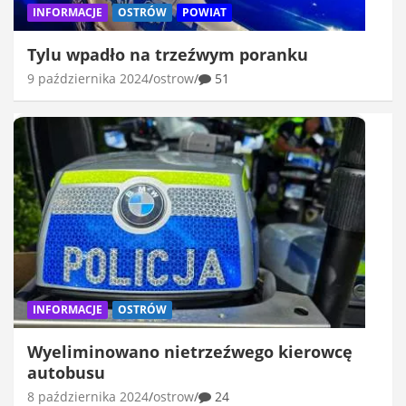
INFORMACJE
OSTRÓW
POWIAT
Tylu wpadło na trzeźwym poranku
9 października 2024
ostrow
51
INFORMACJE
OSTRÓW
Wyeliminowano nietrzeźwego kierowcę
autobusu
8 października 2024
ostrow
24