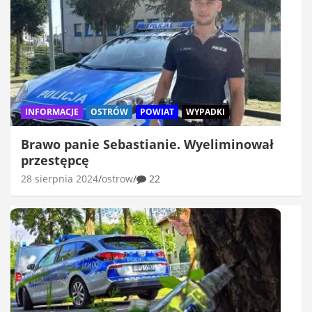
INFORMACJE
OSTRÓW
POWIAT
WYPADKI
Brawo panie Sebastianie. Wyeliminował
przestępcę
28 sierpnia 2024
ostrow
22