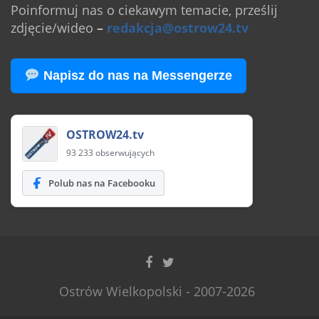
Poinformuj nas o ciekawym temacie, prześlij
zdjęcie/wideo
–
redakcja@ostrow24.tv
Napisz do nas na Messengerze
OSTROW24.tv
93 233 obserwujących
Polub nas na Facebooku
Ostrów Wielkopolski - 2007-2026