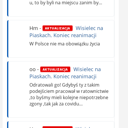
u, to by byli na miejscu zanim by…
Hm
-
Wisielec na
AKTUALIZACJA
Piaskach. Koniec reanimacji
W Polsce nie ma obowiązku życia
oo
-
Wisielec na
AKTUALIZACJA
Piaskach. Koniec reanimacji
Odratowali go! Gdybyś ty z takim
podejściem pracował w ratownictwie
,to byśmy mieli kolejne niepotrzebne
zgony ,tak jak za covidu…