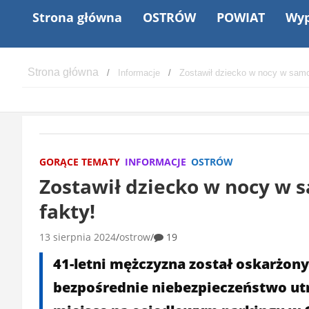
Strona główna
OSTRÓW
POWIAT
Wyp
Informacje
Zostawił dziecko w nocy w samo
GORĄCE TEMATY
INFORMACJE
OSTRÓW
Zostawił dziecko w nocy w
fakty!
13 sierpnia 2024
ostrow
19
41-letni mężczyzna został oskarżony 
bezpośrednie niebezpieczeństwo utr