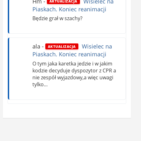
Hm
-
Wisielec na
AKTUALIZACJA
Piaskach. Koniec reanimacji
Będzie grał w szachy?
ala
-
Wisielec na
AKTUALIZACJA
Piaskach. Koniec reanimacji
O tym jaka karetka jedzie i w jakim
kodzie decyduje dyspozytor z CPR a
nie zespół wyjazdowy,a więc uwagi
tylko…