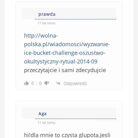
prawda
11 lat temu
http://wolna-
polska.pl/wiadomosci/wyzwanie-
ice-bucket-challenge-oszustwo-
okultystyczny-rytual-2014-09
przeczytajcie i sami zdecydujcie
0
0
Odpowiedz
Aga
11 lat temu
hi!dla mnie to czysta glupota.Jesli