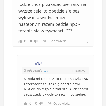
ludzie chca przakazac pieniazki na
wyzsze cele, to obedzie sie bez
wylewania wody….moze
nastepnym razem bedzie np.: –
tazanie sie w zywnosci…???
0
0
Odpowiedz
Wieś
odpowiada
Aga
11 lat temu
Szkoda mi ciebie. A co ci to przeszkadza,
zazdrościsz że ktoś się dobrze bawi?!
Nikt cię do tego nie zmusza! A jak chcesz
zaoszczędzić wodę to zacznij od siebie.
0
0
Odpowiedz