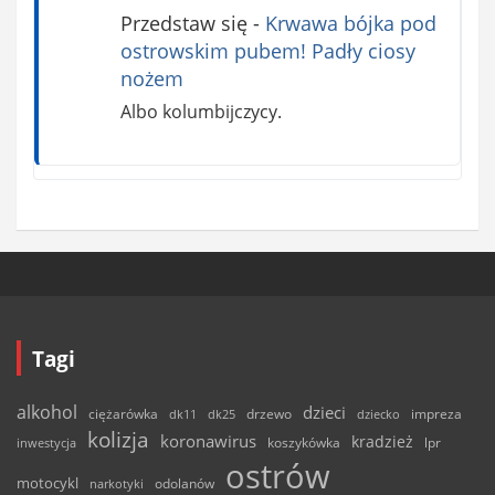
Przedstaw się
-
Krwawa bójka pod
ostrowskim pubem! Padły ciosy
nożem
Albo kolumbijczycy.
Tagi
alkohol
dzieci
ciężarówka
drzewo
dk11
dk25
dziecko
impreza
kolizja
koronawirus
kradzież
inwestycja
koszykówka
lpr
ostrów
motocykl
odolanów
narkotyki