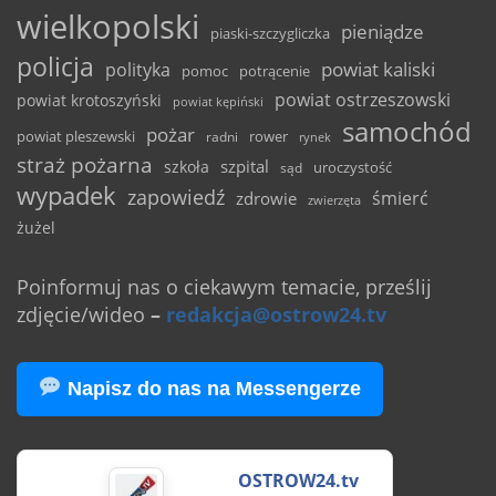
wielkopolski
pieniądze
piaski-szczygliczka
policja
powiat kaliski
polityka
pomoc
potrącenie
powiat ostrzeszowski
powiat krotoszyński
powiat kępiński
samochód
pożar
powiat pleszewski
rower
radni
rynek
straż pożarna
szpital
szkoła
uroczystość
sąd
wypadek
zapowiedź
śmierć
zdrowie
zwierzęta
żużel
Poinformuj nas o ciekawym temacie, prześlij
zdjęcie/wideo
–
redakcja@ostrow24.tv
Napisz do nas na Messengerze
OSTROW24.tv