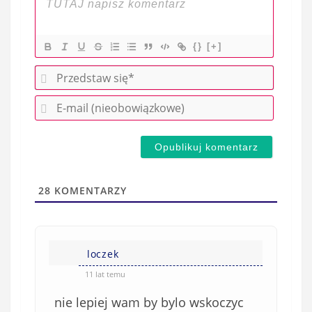
{}
[+]
P
r
E
z
-
e
m
d
a
s
i
t
l
a
28
KOMENTARZY
(
w
n
s
i
i
e
loczek
ę
o
*
11 lat temu
b
nie lepiej wam by bylo wskoczyc
o