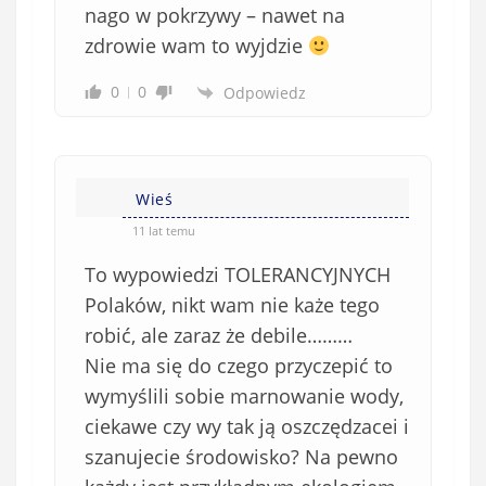
w
nago w pokrzywy – nawet na
i
zdrowie wam to wyjdzie
ą
z
0
0
Odpowiedz
k
o
w
e
Wieś
)
11 lat temu
To wypowiedzi TOLERANCYJNYCH
Polaków, nikt wam nie każe tego
robić, ale zaraz że debile………
Nie ma się do czego przyczepić to
wymyślili sobie marnowanie wody,
ciekawe czy wy tak ją oszczędzacei i
szanujecie środowisko? Na pewno