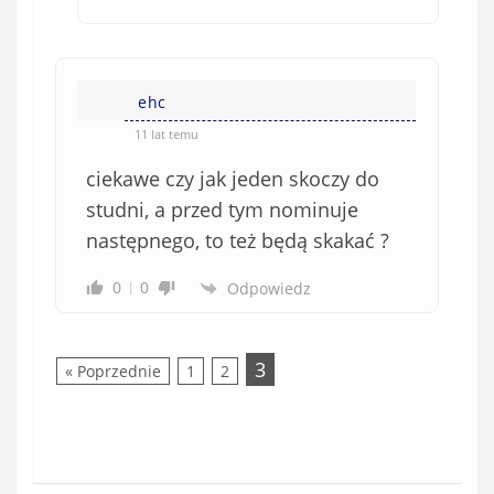
ehc
11 lat temu
ciekawe czy jak jeden skoczy do
studni, a przed tym nominuje
następnego, to też będą skakać ?
0
0
Odpowiedz
3
« Poprzednie
1
2