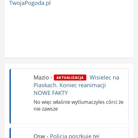
TwojaPogoda.pl
Mazio
-
Wisielec na
AKTUALIZACJA
Piaskach. Koniec reanimacji
NOWE FAKTY
No więc właśnie wytlumaczyles córci że
nie zawsze
Osw
-
Policja poszkuje tej