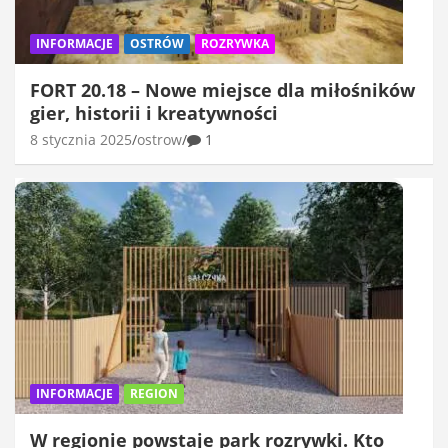
INFORMACJE
OSTRÓW
ROZRYWKA
FORT 20.18 – Nowe miejsce dla miłośników
gier, historii i kreatywności
8 stycznia 2025
ostrow
1
INFORMACJE
REGION
W regionie powstaje park rozrywki. Kto