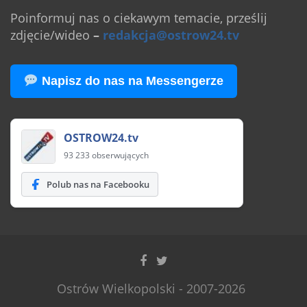
Poinformuj nas o ciekawym temacie, prześlij
zdjęcie/wideo
–
redakcja@ostrow24.tv
Napisz do nas na Messengerze
OSTROW24.tv
93 233 obserwujących
Polub nas na Facebooku
Ostrów Wielkopolski - 2007-2026