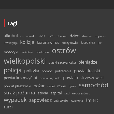
Tagi
alkohol
dzieci
ciężarówka
drzewo
dk11
dk25
dziecko
impreza
kolizja
koronawirus
kradzież
inwestycja
koszykówka
lpr
ostrów
motocykl
odolanów
narkotyki
wielkopolski
pieniądze
piaski-szczygliczka
policja
powiat kaliski
polityka
pomoc
potrącenie
powiat ostrzeszowski
powiat krotoszyński
powiat kępiński
samochód
pożar
powiat pleszewski
rower
radni
rynek
straż pożarna
szpital
szkoła
uroczystość
sąd
wypadek
zapowiedź
śmierć
zdrowie
zwierzęta
żużel