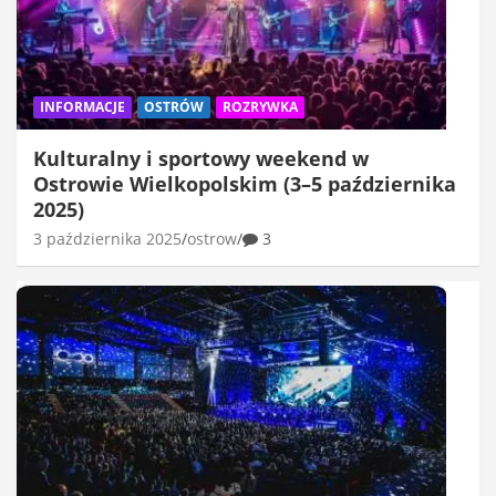
INFORMACJE
OSTRÓW
ROZRYWKA
Kulturalny i sportowy weekend w
Ostrowie Wielkopolskim (3–5 października
2025)
3 października 2025
ostrow
3