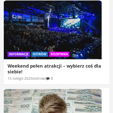
INFORMACJE
OSTRÓW
ROZRYWKA
Weekend pełen atrakcji – wybierz coś dla
siebie!
15 lutego 2025
ostrow
3