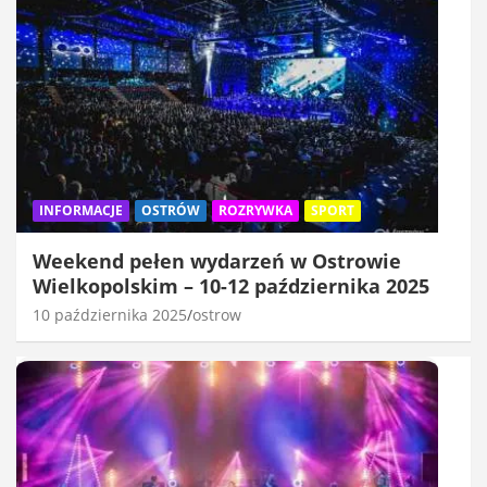
INFORMACJE
OSTRÓW
ROZRYWKA
SPORT
Weekend pełen wydarzeń w Ostrowie
Wielkopolskim – 10-12 października 2025
10 października 2025
ostrow