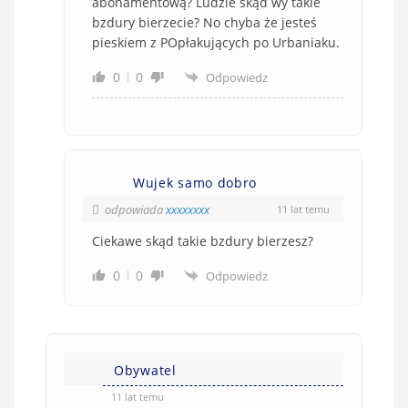
abonamentową? Ludzie skąd wy takie
bzdury bierzecie? No chyba że jesteś
pieskiem z POpłakujących po Urbaniaku.
0
0
Odpowiedz
Wujek samo dobro
odpowiada
xxxxxxxx
11 lat temu
Ciekawe skąd takie bzdury bierzesz?
0
0
Odpowiedz
Obywatel
11 lat temu