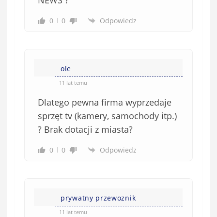
)
0
0
Odpowiedz
ole
11 lat temu
Dlatego pewna firma wyprzedaje
sprzęt tv (kamery, samochody itp.)
? Brak dotacji z miasta?
0
0
Odpowiedz
prywatny przewoznik
11 lat temu