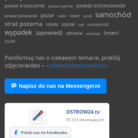
powiat ostrzeszowski
powiat krotoszyński
powiat kępiński
samochód
pożar
powiat pleszewski
rower
radni
rynek
straż pożarna
szpital
szkoła
uroczystość
sąd
wypadek
zapowiedź
śmierć
zdrowie
zwierzęta
żużel
Poinformuj nas o ciekawym temacie, prześlij
zdjęcie/wideo
–
redakcja@ostrow24.tv
Napisz do nas na Messengerze
OSTROW24.tv
93 233 obserwujących
Polub nas na Facebooku