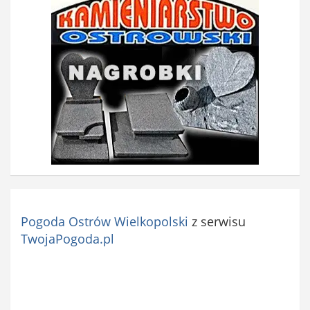
Pogoda Ostrów Wielkopolski
z serwisu
TwojaPogoda.pl