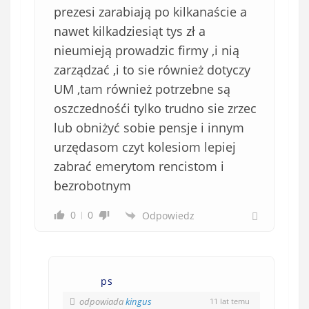
prezesi zarabiają po kilkanaście a
nawet kilkadziesiąt tys zł a
nieumieją prowadzic firmy ,i nią
zarządzać ,i to sie również dotyczy
UM ,tam również potrzebne są
oszczednośći tylko trudno sie zrzec
lub obniżyć sobie pensje i innym
urzędasom czyt kolesiom lepiej
zabrać emerytom rencistom i
bezrobotnym
0
0
Odpowiedz
ps
odpowiada
kingus
11 lat temu