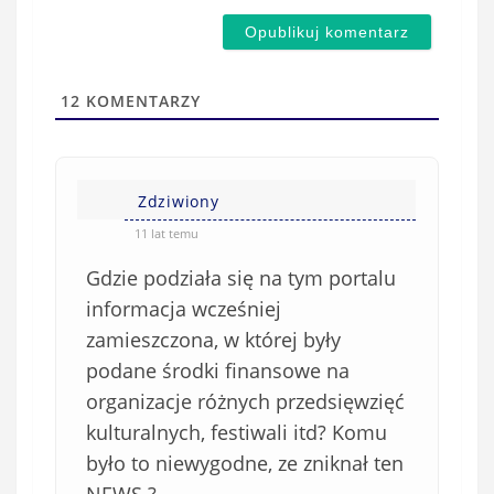
m
d
a
s
i
t
l
a
12
KOMENTARZY
(
w
n
s
i
i
e
Zdziwiony
ę
o
*
11 lat temu
b
Gdzie podziała się na tym portalu
o
w
informacja wcześniej
i
zamieszczona, w której były
ą
podane środki finansowe na
z
organizacje różnych przedsięwzięć
k
kulturalnych, festiwali itd? Komu
o
było to niewygodne, ze zniknał ten
w
e
NEWS ?