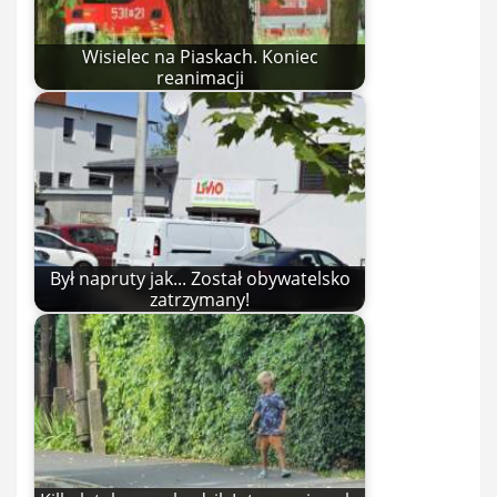
Wisielec na Piaskach. Koniec
reanimacji
Był napruty jak... Został obywatelsko
zatrzymany!