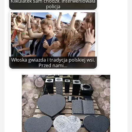
Kilkulatek sam chodził. Interweniowała
policja
Włoska gwiazda i tradycja polskiej wsi.
Przed nami…