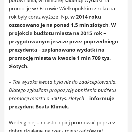
porównania, w minionej kadencji wydatki na
promocję w Ostrowie Wielkopolskim z roku na
rok były coraz wyższe. Np.
w 2014 roku
oszacowano je na ponad 1,5 mln złotych
.
W
projekcie budżetu miasta na 2015 rok –
przygotowanym jeszcze przez poprzedniego
prezydenta – zaplanowano wydatki na
promocję miasta w kwocie 1 mln 709 tys.
złotych
.
–
Tak wysoka kwota była nie do zaakceptowania.
Dlatego zgłosiłam propozycję obniżenia budżetu
promocji miasta o 300 tys. złotych
–
informuje
prezydent Beata Klimek.
Według niej – miasto lepiej promować poprzez
dobre działania na rzecz mieszkańców niż