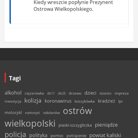
Kiedy wreszcie popłynie Prezynent
Ostrowa Wielkopolskiego.
Tagi
alkohol
dzieci
ciężarówka
drzewo
dk11
dk25
dziecko
impreza
kolizja
koronawirus
kradzież
inwestycja
koszykówka
lpr
ostrów
motocykl
odolanów
narkotyki
wielkopolski
pieniądze
piaski-szczygliczka
policja
powiat kaliski
polityka
pomoc
potrącenie