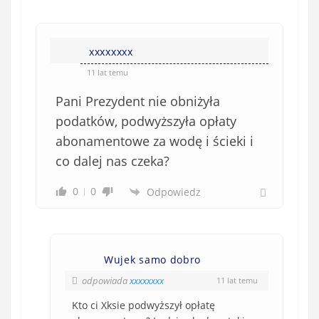
xxxxxxxx
11 lat temu
Pani Prezydent nie obniżyła
podatków, podwyższyła opłaty
abonamentowe za wodę i ścieki i
co dalej nas czeka?
0
0
Odpowiedz
Wujek samo dobro
odpowiada
xxxxxxxx
11 lat temu
Kto ci Xksie podwyższył opłatę