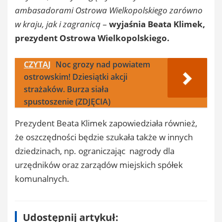
ambasadorami Ostrowa Wielkopolskiego zarówno
w kraju, jak i zagranicą
–
wyjaśnia Beata Klimek,
prezydent Ostrowa Wielkopolskiego.
CZYTAJ
Noc grozy nad powiatem
ostrowskim! Dziesiątki akcji
strażaków. Burza siała
spustoszenie (ZDJĘCIA)
Prezydent Beata Klimek zapowiedziała również,
że oszczędności będzie szukała także w innych
dziedzinach, np. ograniczając nagrody dla
urzędników oraz zarządów miejskich spółek
komunalnych.
Udostępnij artykuł: