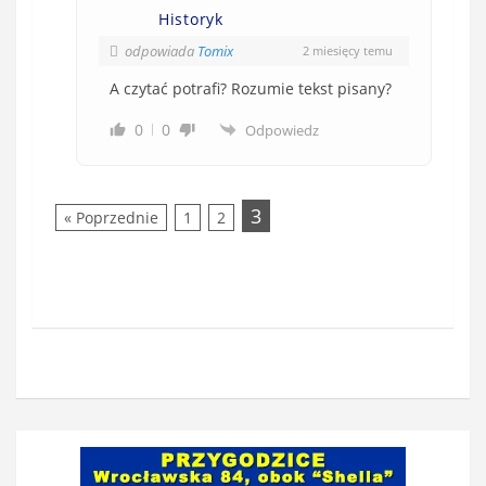
Historyk
odpowiada
Tomix
2 miesięcy temu
A czytać potrafi? Rozumie tekst pisany?
0
0
Odpowiedz
3
« Poprzednie
1
2