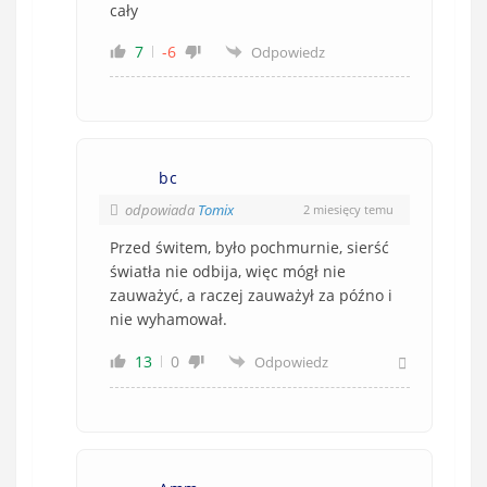
cały
7
-6
Odpowiedz
bc
odpowiada
Tomix
2 miesięcy temu
Przed świtem, było pochmurnie, sierść
światła nie odbija, więc mógł nie
zauważyć, a raczej zauważył za późno i
nie wyhamował.
13
0
Odpowiedz