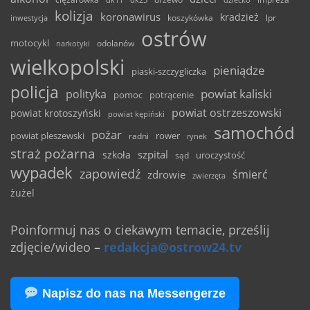
kolizja
koronawirus
kradzież
inwestycja
koszykówka
lpr
ostrów
motocykl
odolanów
narkotyki
wielkopolski
pieniądze
piaski-szczygliczka
policja
powiat kaliski
polityka
pomoc
potrącenie
powiat ostrzeszowski
powiat krotoszyński
powiat kępiński
samochód
pożar
powiat pleszewski
rower
radni
rynek
straż pożarna
szpital
szkoła
uroczystość
sąd
wypadek
zapowiedź
śmierć
zdrowie
zwierzęta
żużel
Poinformuj nas o ciekawym temacie, prześlij
zdjęcie/wideo
–
redakcja@ostrow24.tv
Napisz do nas na Messengerze