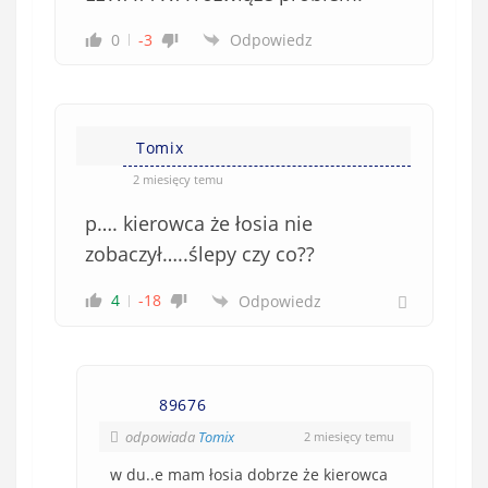
0
-3
Odpowiedz
Tomix
2 miesięcy temu
p…. kierowca że łosia nie
zobaczył…..ślepy czy co??
4
-18
Odpowiedz
89676
odpowiada
Tomix
2 miesięcy temu
w du..e mam łosia dobrze że kierowca