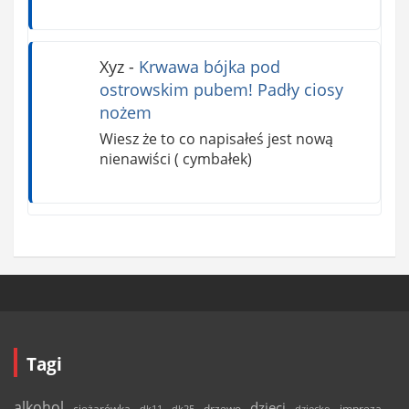
Xyz
-
Krwawa bójka pod
ostrowskim pubem! Padły ciosy
nożem
Wiesz że to co napisałeś jest nową
nienawiści ( cymbałek)
Tagi
alkohol
dzieci
ciężarówka
drzewo
dk11
dk25
dziecko
impreza