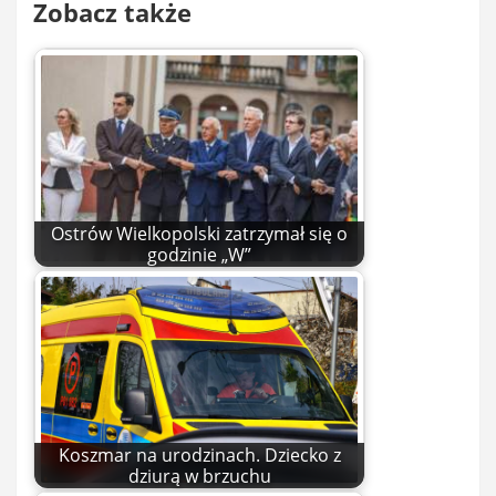
Zobacz także
Ostrów Wielkopolski zatrzymał się o
godzinie „W”
Koszmar na urodzinach. Dziecko z
dziurą w brzuchu