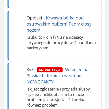
Opolski
-
Krwawa bójka pod
ostrowskim pubem! Padły ciosy
nożem
Kruku to k o n f i t u r a udający
sztywnego do pracy do weź handlarzu
narkotykami
Xyz
-
Wisielec na
AKTUALIZACJA
Piaskach. Koniec reanimacji
NOWE FAKTY
Jak jest zgłoszenie i przyjadą służby
łącznie z helikopterem to macie
problem jak przyjedzie 1 karetka
również problem