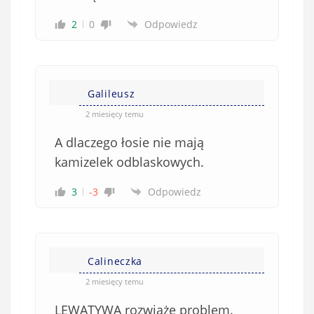
i
2
0
Odpowiedz
ą
z
k
o
w
Galileusz
e
2 miesięcy temu
)
A dlaczego łosie nie mają
kamizelek odblaskowych.
3
-3
Odpowiedz
Calineczka
2 miesięcy temu
LEWATYWA rozwiąże problem.