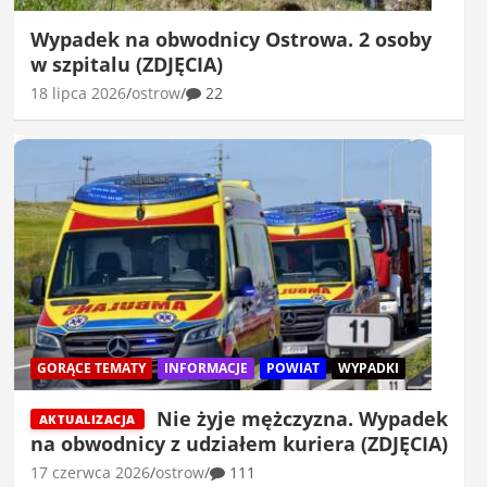
Wypadek na obwodnicy Ostrowa. 2 osoby
w szpitalu (ZDJĘCIA)
18 lipca 2026
ostrow
22
GORĄCE TEMATY
INFORMACJE
POWIAT
WYPADKI
Nie żyje mężczyzna. Wypadek
AKTUALIZACJA
na obwodnicy z udziałem kuriera (ZDJĘCIA)
17 czerwca 2026
ostrow
111