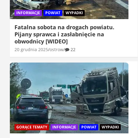
INFORMACJE
POWIAT
WYPADKI
Fatalna sobota na drogach powiatu.
Pijany sprawca i zasłabnięcie na
obwodnicy [WIDEO]
20 grudnia 2025
ostrow
22
GORĄCE TEMATY
INFORMACJE
POWIAT
WYPADKI