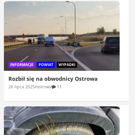
INFORMACJE
POWIAT
WYPADKI
Rozbił się na obwodnicy Ostrowa
26 lipca 2025
ostrow
11