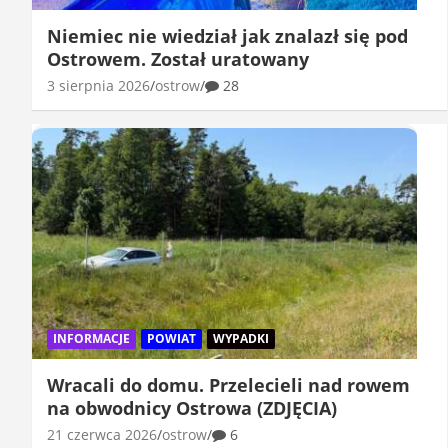
Niemiec nie wiedział jak znalazł się pod
Ostrowem. Został uratowany
3 sierpnia 2026
ostrow
28
INFORMACJE
POWIAT
WYPADKI
Wracali do domu. Przelecieli nad rowem
na obwodnicy Ostrowa (ZDJĘCIA)
21 czerwca 2026
ostrow
6