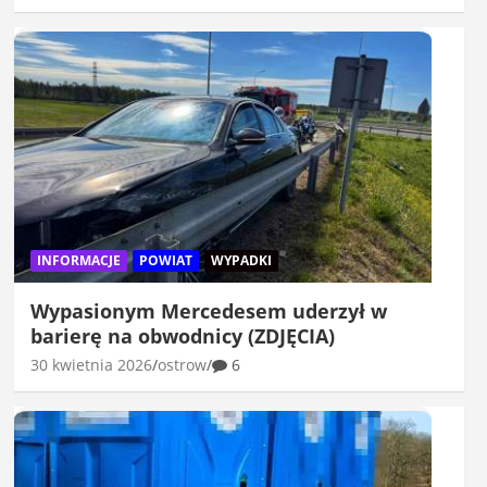
INFORMACJE
POWIAT
WYPADKI
Wypasionym Mercedesem uderzył w
barierę na obwodnicy (ZDJĘCIA)
30 kwietnia 2026
ostrow
6