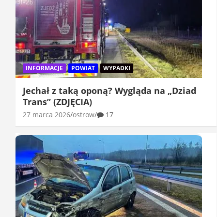
INFORMACJE
POWIAT
WYPADKI
Jechał z taką oponą? Wygląda na „Dziad
Trans” (ZDJĘCIA)
27 marca 2026
ostrow
17