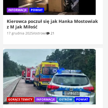
INFORMACJE
POWIAT
Kierowca poczuł się jak Hanka Mostowiak
z M jak Miłość
17 grudnia 2025
ostrow
21
GORĄCE TEMATY
INFORMACJE
OSTRÓW
POWIAT