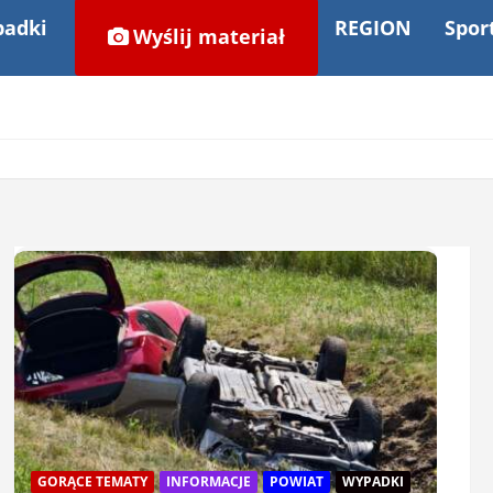
adki
REGION
Spor
Wyślij materiał
GORĄCE TEMATY
INFORMACJE
POWIAT
WYPADKI