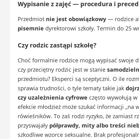
Wypisanie z zajęć — procedura i prece
Przedmiot
nie jest obowiązkowy
— rodzice a
pisemnie
dyrektorowi szkoły. Termin do 25 wr
Czy rodzic zastąpi szkołę?
Choć formalnie rodzice mogą wypisać swoje dzi
czy przeciętny rodzic jest w stanie
samodzieln
przedmiotu? Eksperci są sceptyczni. O ile ro
sprawia trudności, o tyle tematy takie jak
dojr
czy uzależnienia cyfrowe
często wywołują w 
efekcie młodzież może szukać informacji „na 
rówieśników. To zaś rodzi ryzyko, że zamiast rz
przyswajały
półprawdy, mity albo treści nie
szkodliwe wzorce seksualne. Brak profesjona