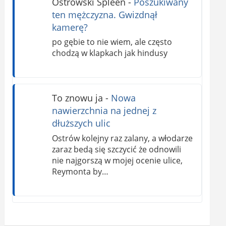
Ostrowski Spleen
-
Poszukiwany
ten mężczyzna. Gwizdnął
kamerę?
po gębie to nie wiem, ale często
chodzą w klapkach jak hindusy
To znowu ja
-
Nowa
nawierzchnia na jednej z
dłuższych ulic
Ostrów kolejny raz zalany, a włodarze
zaraz bedą się szczycić że odnowili
nie najgorszą w mojej ocenie ulice,
Reymonta by…