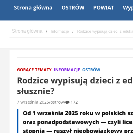
Strona główna
OSTRÓW
POWIAT
Wyp
Informacje
Rodzice wypisują dzieci z eduka
GORĄCE TEMATY
INFORMACJE
OSTRÓW
Rodzice wypisują dzieci z e
słusznie?
7 września 2025
ostrow
172
Od 1 września 2025 roku w polskich s
oraz ponadpodstawowych — czyli lice
stopnia — ruszył nieobowiązkowy pr