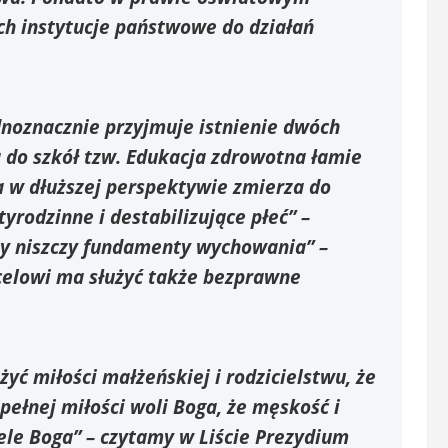
ch instytucje państwowe do działań
dnoznacznie przyjmuje istnienie dwóch
a do szkół tzw. Edukacja zdrowotna łamie
a w dłuższej perspektywie zmierza do
rodzinne i destabilizujące płeć” –
ty niszczy fundamenty wychowania” –
 celowi ma służyć także bezprawne
żyć miłości małżeńskiej i rodzicielstwu, że
pełnej miłości woli Boga, że męskość i
ele Boga” – czytamy w Liście Prezydium