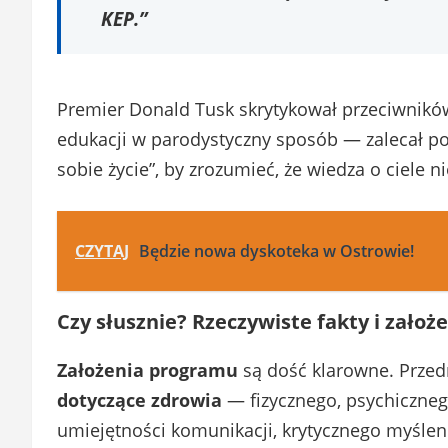
KEP.”
Premier Donald Tusk skrytykował przeciwnikó
edukacji w parodystyczny sposób — zalecał po
sobie życie”, by zrozumieć, że wiedza o ciele 
CZYTAJ
Będzie nowa dyskoteka w Ostrowie!
Czy słusznie? Rzeczywiste fakty i założ
Założenia programu
są dość klarowne. Prz
dotyczące zdrowia
— fizycznego, psychiczneg
umiejętności komunikacji, krytycznego myśleni