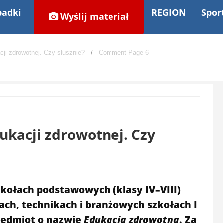
adki
REGION
Spor
Wyślij materiał
cji zdrowotnej. Czy słusznie?
Comment Page 6
dukacji zdrowotnej. Czy
zkołach podstawowych (klasy IV–VIII)
ach, technikach i branżowych szkołach I
zedmiot o nazwie
Edukacja zdrowotna
. Za