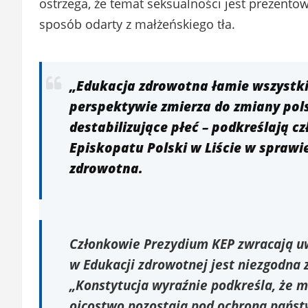
ostrzega, że temat seksualności jest prezent
sposób odarty z małżeńskiego tła.
„Edukacja zdrowotna łamie wszystkie
perspektywie zmierza do zmiany pol
destabilizujące płeć – podkreślają 
Episkopatu Polski w Liście w spraw
zdrowotna.
Członkowie Prezydium KEP zwracają uwa
w Edukacji zdrowotnej jest niezgodna
„Konstytucja wyraźnie podkreśla, że m
ojcostwo pozostają pod ochroną pańs