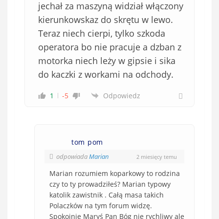
jechał za maszyną widział włączony
kierunkowskaz do skrętu w lewo.
Teraz niech cierpi, tylko szkoda
operatora bo nie pracuje a dzban z
motorka niech leży w gipsie i sika
do kaczki z workami na odchody.
1
-5
Odpowiedz
tom pom
odpowiada
Marian
2 miesięcy temu
Marian rozumiem koparkowy to rodzina
czy to ty prowadziłeś? Marian typowy
katolik zawistnik . Całą masa takich
Polaczków na tym forum widzę.
Spokojnie Maryś Pan Bóg nie rychliwy ale