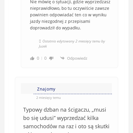
Nie mówię o sytuacji, gdzie wyprzedzasz
nieprawidłowo, bo tu oczywiście zawsze
powinien odpowiadać ten co w wyniku
jazdy niezgodnej z przepisami
doprowadził do wypadku.
Ostatnio edytowany 2 miesięcy temu by
Juzek
0
0
Odpowiedz
Znajomy
2 miesięcy temu
Typowy dzban na ścigaczu, „musi
bo się udusi” wyprzedzać kilka
samochodów na raz i oto są skutki