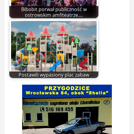
Bibobit porwał publiczność w
ostrowskim amfiteatrze.…
Postawili wypasiony plac zabaw