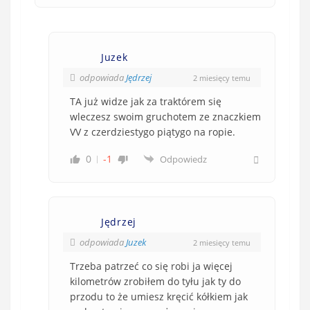
w
e
)
Juzek
odpowiada
Jędrzej
2 miesięcy temu
TA już widze jak za traktórem się
wleczesz swoim gruchotem ze znaczkiem
VV z czerdziestygo piątygo na ropie.
0
-1
Odpowiedz
Jędrzej
odpowiada
Juzek
2 miesięcy temu
Trzeba patrzeć co się robi ja więcej
kilometrów zrobiłem do tyłu jak ty do
przodu to że umiesz kręcić kółkiem jak