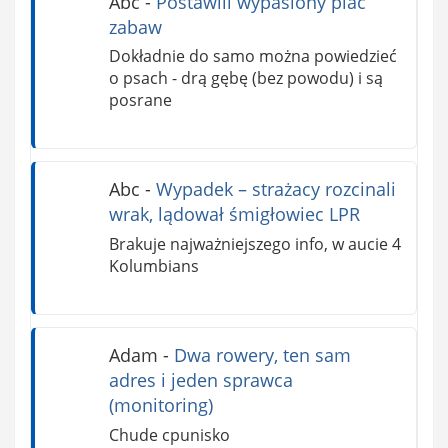
Abc
-
Postawili wypasiony plac
zabaw
Dokładnie do samo można powiedzieć
o psach - drą gębę (bez powodu) i są
posrane
Abc
-
Wypadek – strażacy rozcinali
wrak, lądował śmigłowiec LPR
Brakuje najważniejszego info, w aucie 4
Kolumbians
Adam
-
Dwa rowery, ten sam
adres i jeden sprawca
(monitoring)
Chude cpunisko