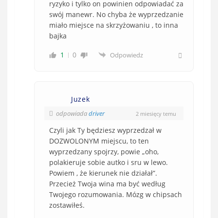
ryzyko i tylko on powinien odpowiadać za
swój manewr. No chyba że wyprzedzanie
miało miejsce na skrzyżowaniu , to inna
bajka
1
0
Odpowiedz
Juzek
odpowiada
driver
2 miesięcy temu
Czyli jak Ty będziesz wyprzedzał w
DOZWOLONYM miejscu, to ten
wyprzedzany spojrzy, powie „oho,
polakieruje sobie autko i sru w lewo.
Powiem , że kierunek nie działał”.
Przecież Twoja wina ma być według
Twojego rozumowania. Mózg w chipsach
zostawiłeś.