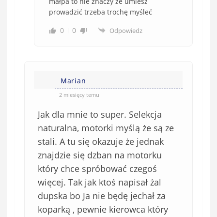
małpa to nie znaczy że umiesz
prowadzić trzeba trochę myśleć
0
0
Odpowiedz
Marian
2 miesięcy temu
Jak dla mnie to super. Selekcja
naturalna, motorki myślą że są ze
stali. A tu się okazuje że jednak
znajdzie się dzban na motorku
który chce spróbować czegoś
więcej. Tak jak ktoś napisał żal
dupska bo Ja nie będę jechał za
koparką , pewnie kierowca który