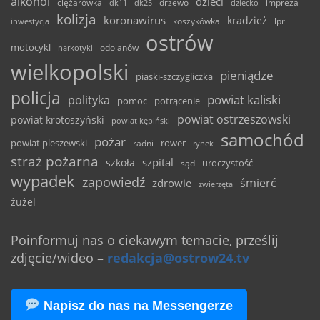
alkohol
dzieci
ciężarówka
drzewo
dk11
dk25
dziecko
impreza
kolizja
koronawirus
kradzież
inwestycja
koszykówka
lpr
ostrów
motocykl
odolanów
narkotyki
wielkopolski
pieniądze
piaski-szczygliczka
policja
powiat kaliski
polityka
pomoc
potrącenie
powiat ostrzeszowski
powiat krotoszyński
powiat kępiński
samochód
pożar
powiat pleszewski
rower
radni
rynek
straż pożarna
szpital
szkoła
uroczystość
sąd
wypadek
zapowiedź
śmierć
zdrowie
zwierzęta
żużel
Poinformuj nas o ciekawym temacie, prześlij
zdjęcie/wideo
–
redakcja@ostrow24.tv
Napisz do nas na Messengerze