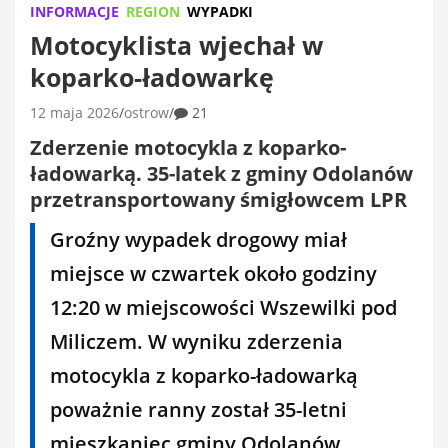
INFORMACJE
REGION
WYPADKI
Motocyklista wjechał w
koparko-ładowarkę
12 maja 2026
ostrow
21
Zderzenie motocykla z koparko-
ładowarką. 35-latek z gminy Odolanów
przetransportowany śmigłowcem LPR
Groźny wypadek drogowy miał
miejsce w czwartek około godziny
12:20 w miejscowości Wszewilki pod
Miliczem. W wyniku zderzenia
motocykla z koparko-ładowarką
poważnie ranny został 35-letni
mieszkaniec gminy Odolanów.