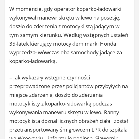
W momencie, gdy operator koparko-ładowarki
wykonywał manewr skrętu w lewo na posesję,
doszło do zderzenia z motocyklistą jadącym w
tym samym kierunku. Według wstępnych ustaleń
35-latek kierujący motocyklem marki Honda
wyprzedzał wówczas oba samochody jadące za
koparko-ładowarką.
– Jak wykazały wstępne czynności
przeprowadzone przez policjantów przybyłych na
miejsce zdarzenia, doszło do zderzenia
motocyklisty z koparko-ładowarką podczas
wykonywania manewru skrętu w lewo. Ranny
motocyklista doznał licznych obrażeń ciała i został
przetransportowany śmigłowcem LPR do szpitala
we Wrocławiu – informuje podinsp. Sławomir