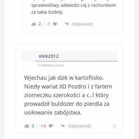
sprawiedliwy, odwiedzi cię z rachunkiem
za takie bzdety.
2
-1
Odpowiedz
olek2012
2 miesięcy temu
Wjechau jak dzik w kartoflisko.
Niezły wariat XD Pozdro i z fartem
ziomeczku szerokości a c..l który
prowadził buldożer do pierdla za
usiłowanie zabójstwa.
5
-14
Odpowiedz