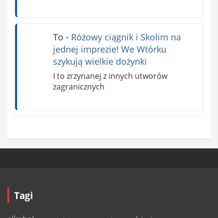
To
-
Różowy ciągnik i Skolim na
jednej imprezie! We Wtórku
szykują wielkie dożynki
I to zrzynanej z innych utworów
zagranicznych
Tagi