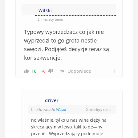
Wilski
2 miesięcy temu
Typowy wyprzedzacz co jak nie
wyprzedzi to go grota nestle
swędzi. Podjąłeś decyzje teraz są
konsekwencje.
16
-6
Odpowiedz
driver
odpowiada
Wilski
2 miesięcy temu
no właśnie, tylko u nas wina cięży na
skręcającym w lewo, taki to de—ny
przepis. Wyprzedzający podejmuje