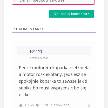
-
e
m
d
a
s
i
t
l
a
21
KOMENTARZY
(
w
n
s
i
i
e
Jędrzej
ę
o
*
2 miesięcy temu
b
Pędził moturem koparka nietknięta
o
w
a motor rozklekotany. Jedziesz se
i
spokojnie koparka to zawsze jakiś
ą
sebiks bo musi wyprzedzić bo się
z
osiko
k
o
1
-5
Odpowiedz