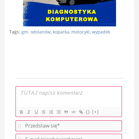
Tags:
gm. odolanów
,
koparka
,
motocykl
,
wypadek
Nawigacja
wpisu
{}
[+]
P
r
E
z