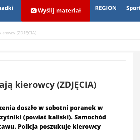
adki
REGION
Spor
Wyślij materiał
 kierowcy (ZDJĘCIA)
ają kierowcy (ZDJĘCIA)
zenia doszło w sobotni poranek w
ytniki (powiat kaliski). Samochód
stawu. Policja poszukuje kierowcy