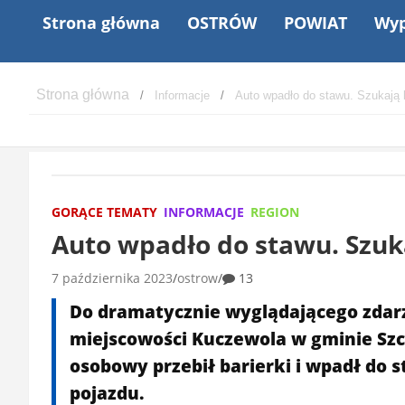
Strona główna
OSTRÓW
POWIAT
Wyp
Informacje
Auto wpadło do stawu. Szukają
GORĄCE TEMATY
INFORMACJE
REGION
Auto wpadło do stawu. Szuk
7 października 2023
ostrow
13
Do dramatycznie wyglądającego zdar
miejscowości Kuczewola w gminie Szcz
osobowy przebił barierki i wpadł do 
pojazdu.