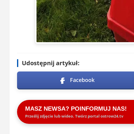
Udostępnij artykuł:
Facebook
MASZ NEWSA? POINFORMUJ NAS!
Prześlij zdjęcie lub wideo. Twórz portal ostrow24.tv