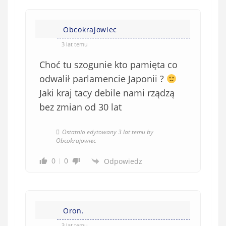
Obcokrajowiec
3 lat temu
Choć tu szogunie kto pamięta co
odwalił parlamencie Japonii ?
Jaki kraj tacy debile nami rządzą
bez zmian od 30 lat
Ostatnio edytowany 3 lat temu by
Obcokrajowiec
0
0
Odpowiedz
Oron.
3 lat temu