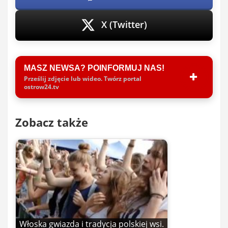
X (Twitter)
MASZ NEWSA? POINFORMUJ NAS!
Prześlij zdjęcie lub wideo. Twórz portal
ostrow24.tv
Zobacz także
Włoska gwiazda i tradycja polskiej wsi.