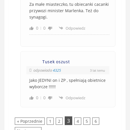
Za małe miasteczko, tu obiecanki cacanki
przywozi minister Marlenka. Też do
synagogi.
0
0
Odpowiedz
Tusek oszust
odpowiada
4325
3 lat temu
Jako JEDYNI on i ZP , spełniają obietnice
wyborcze !!!!!!
0
0
Odpowiedz
3
« Poprzednie
1
2
4
5
6