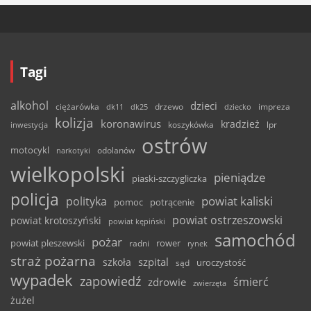
Tagi
alkohol
dzieci
ciężarówka
drzewo
dk11
dk25
dziecko
impreza
kolizja
koronawirus
kradzież
inwestycja
koszykówka
lpr
ostrów
motocykl
odolanów
narkotyki
wielkopolski
pieniądze
piaski-szczygliczka
policja
powiat kaliski
polityka
pomoc
potrącenie
powiat ostrzeszowski
powiat krotoszyński
powiat kępiński
samochód
pożar
powiat pleszewski
rower
radni
rynek
straż pożarna
szpital
szkoła
uroczystość
sąd
wypadek
zapowiedź
śmierć
zdrowie
zwierzęta
żużel