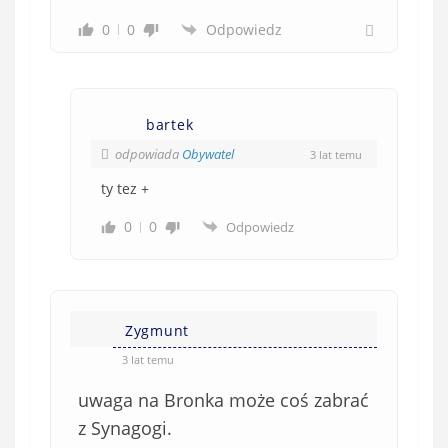
0
0
Odpowiedz
bartek
odpowiada
Obywatel
3 lat temu
ty tez +
0
0
Odpowiedz
Zygmunt
3 lat temu
uwaga na Bronka może coś zabrać
z Synagogi.