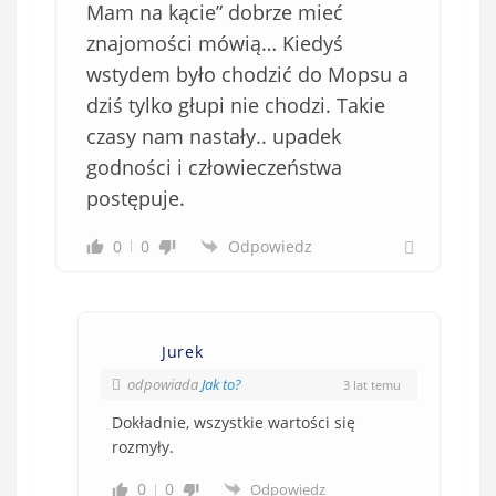
Mam na kącie” dobrze mieć
w
e
znajomości mówią… Kiedyś
)
wstydem było chodzić do Mopsu a
dziś tylko głupi nie chodzi. Takie
czasy nam nastały.. upadek
godności i człowieczeństwa
postępuje.
0
0
Odpowiedz
Jurek
odpowiada
Jak to?
3 lat temu
Dokładnie, wszystkie wartości się
rozmyły.
0
0
Odpowiedz