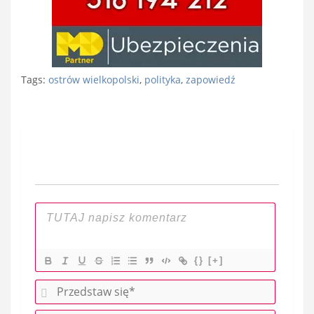
Tags:
ostrów wielkopolski
,
polityka
,
zapowiedź
Nawigacja
wpisu
{}
[+]
P
r