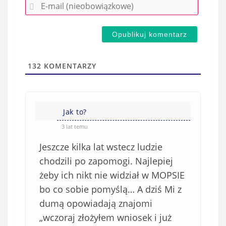
E
z
-
e
m
d
a
s
i
t
l
a
132
KOMENTARZY
(
w
n
s
i
i
e
Jak to?
ę
o
*
3 lat temu
b
Jeszcze kilka lat wstecz ludzie
o
w
chodzili po zapomogi. Najlepiej
i
żeby ich nikt nie widział w MOPSIE
ą
bo co sobie pomyślą… A dziś Mi z
z
dumą opowiadają znajomi
k
„wczoraj złożyłem wniosek i już
o