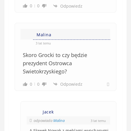
0
0
Odpowiedz
Malina
3 lat temu
Skoro Grocki to czy będzie
prezydent Ostrowca
Swietokrzyskiego?
0
0
Odpowiedz
Jacek
odpowiada
Malina
3 lat temu
A Sławek Nowak z meblami wypchanymi