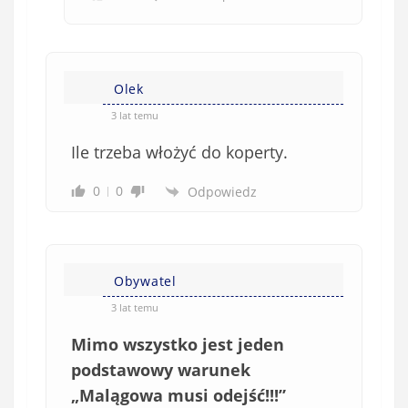
Olek
3 lat temu
Ile trzeba włożyć do koperty.
0
0
Odpowiedz
Obywatel
3 lat temu
Mimo wszystko jest jeden
podstawowy warunek
„Malągowa musi odejść!!!”