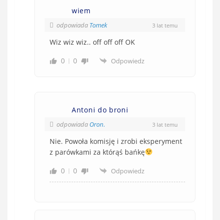
wiem
odpowiada
Tomek
3 lat temu
Wiz wiz wiz.. off off off OK
0
0
Odpowiedz
Antoni do broni
odpowiada
Oron.
3 lat temu
Nie. Powoła komisję i zrobi eksperyment
z parówkami za którąś bańkę
0
0
Odpowiedz