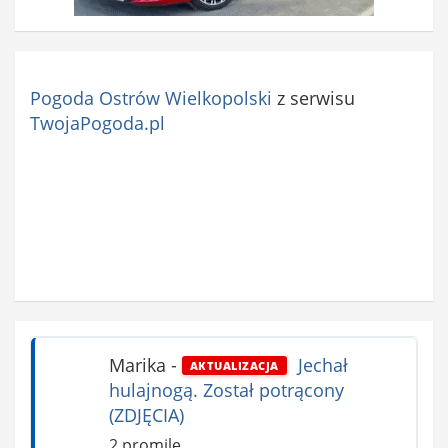
Pogoda Ostrów Wielkopolski
z serwisu
TwojaPogoda.pl
Marika
-
Jechał
AKTUALIZACJA
hulajnogą. Został potrącony
(ZDJĘCIA)
2 promile