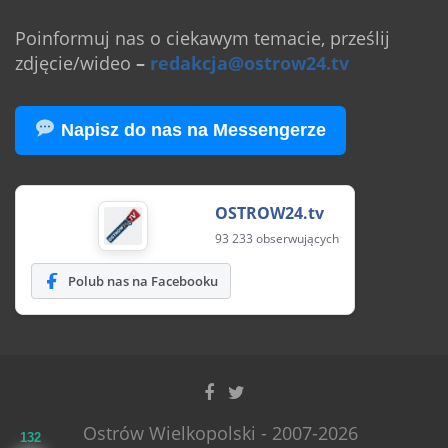
Poinformuj nas o ciekawym temacie, prześlij
zdjęcie/wideo
–
redakcja@ostrow24.tv
Napisz do nas na Messengerze
OSTROW24.tv
93 233 obserwujących
Polub nas na Facebooku
Ostrów Wielkopolski - 2007-2026
132