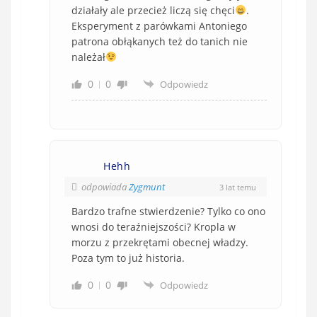
działały ale przecież liczą się chęci
.
Eksperyment z parówkami Antoniego
patrona obłąkanych też do tanich nie
należał
0
0
Odpowiedz
Hehh
odpowiada
Zygmunt
3 lat temu
Bardzo trafne stwierdzenie? Tylko co ono
wnosi do teraźniejszości? Kropla w
morzu z przekrętami obecnej władzy.
Poza tym to już historia.
0
0
Odpowiedz