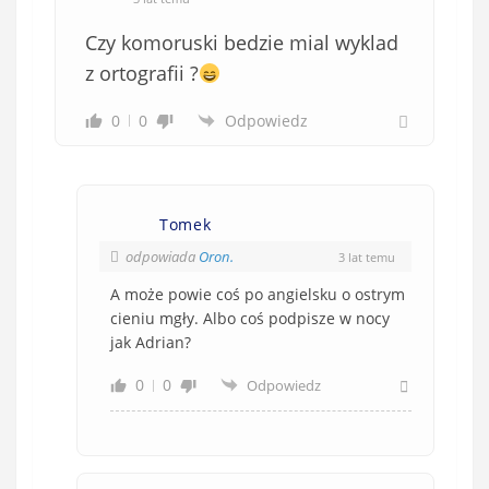
Czy komoruski bedzie mial wyklad
z ortografii ?
0
0
Odpowiedz
Tomek
odpowiada
Oron.
3 lat temu
A może powie coś po angielsku o ostrym
cieniu mgły. Albo coś podpisze w nocy
jak Adrian?
0
0
Odpowiedz