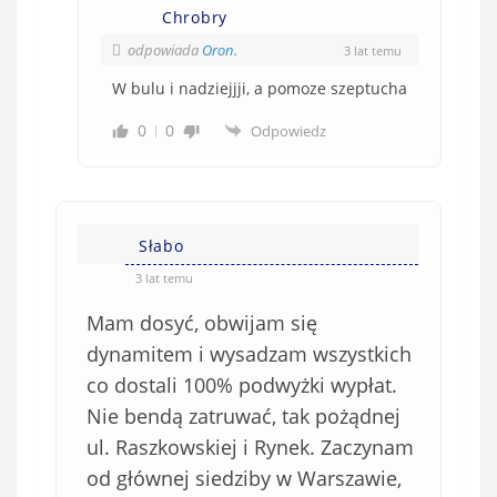
Chrobry
odpowiada
Oron.
3 lat temu
W bulu i nadziejjji, a pomoze szeptucha
0
0
Odpowiedz
Słabo
3 lat temu
Mam dosyć, obwijam się
dynamitem i wysadzam wszystkich
co dostali 100% podwyżki wypłat.
Nie bendą zatruwać, tak pożądnej
ul. Raszkowskiej i Rynek. Zaczynam
od głównej siedziby w Warszawie,