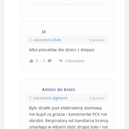
ja
odpowiada
Ziuta
3 lat temu
Albo plecaków dla dzieci z Aleppo
0
0
Odpowiedz
Antoni do broni
odpowiada
Zygmunt
3 lat temu
Byle działki pod elektrownię atomową
nie kupił za grosze i kontenerów PCK nie
obrobił. Respiratory od handlarza bronią
zmarłego w Albanii dość drogie były i nie