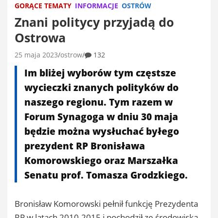
GORĄCE TEMATY
INFORMACJE
OSTRÓW
Znani politycy przyjadą do
Ostrowa
25 maja 2023
ostrow
132
Im bliżej wyborów tym częstsze
wycieczki znanych polityków do
naszego regionu. Tym razem w
Forum Synagoga w dniu 30 maja
będzie można wysłuchać byłego
prezydent RP Bronisława
Komorowskiego oraz Marszałka
Senatu prof. Tomasza Grodzkiego.
Bronisław Komorowski pełnił funkcję Prezydenta
RP w latach 2010-2015 i pochodził ze środowiska