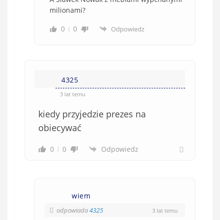
milionami?
0
0
Odpowiedz
4325
3 lat temu
kiedy przyjedzie prezes na
obiecywać
0
0
Odpowiedz
wiem
odpowiada
4325
3 lat temu