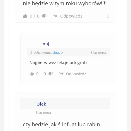
nie będzie w tym roku wyborów!!!!
0
0
Odpowiedz
naj
odpowiada
Słabo
3 lat temu
Najpierw weź lekcje ortografii.
0
0
Odpowiedz
Olek
3 lat temu
czy bedzie jakiś infuat lub rabin