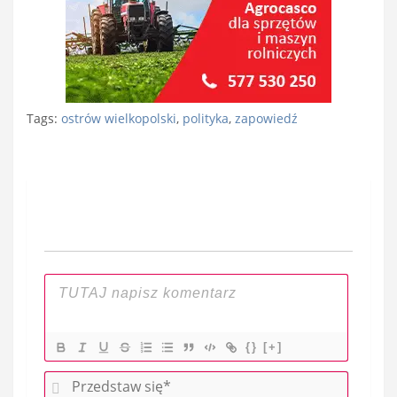
Tags:
ostrów wielkopolski
,
polityka
,
zapowiedź
Nawigacja
wpisu
{}
[+]
P