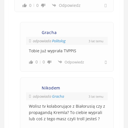
o
0
0
Odpowiedz
w
e
)
Gracha
odpowiada
Politolog
3 lat temu
Tobie już wyprała TVPPIS
0
0
Odpowiedz
Nikodem
odpowiada
Gracha
3 lat temu
Wolisz tv kolaborujące z Białorusią czy z
propagandą Kremla? To ciebie wyprali
lub coś z tego masz czyli troll jesteś ?