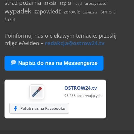
straż pożarna
szpital
szkoła
uroczystość
sąd
wypadek
zapowiedź
śmierć
zdrowie
zwierzęta
żużel
Poinformuj nas o ciekawym temacie, prześlij
zdjęcie/wideo
–
redakcja@ostrow24.tv
Napisz do nas na Messengerze
OSTROW24.tv
93 233 obserwujących
Polub nas na Facebooku