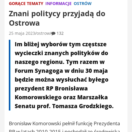
GORĄCE TEMATY
INFORMACJE
OSTRÓW
Znani politycy przyjadą do
Ostrowa
25 maja 2023
ostrow
132
Im bliżej wyborów tym częstsze
wycieczki znanych polityków do
naszego regionu. Tym razem w
Forum Synagoga w dniu 30 maja
będzie można wysłuchać byłego
prezydent RP Bronisława
Komorowskiego oraz Marszałka
Senatu prof. Tomasza Grodzkiego.
Bronisław Komorowski pełnił funkcję Prezydenta
RP w latach 2010-2015 i pochodził ze środowiska