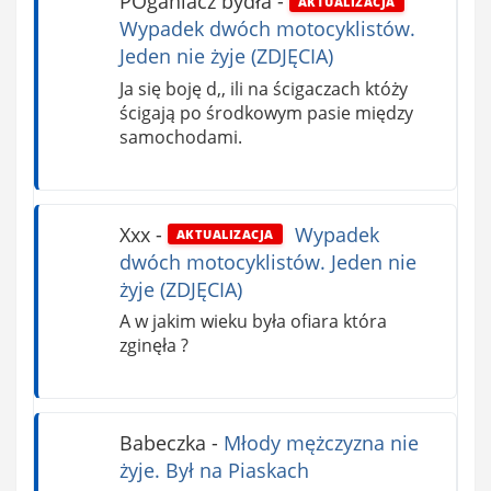
POganiacz bydła
-
AKTUALIZACJA
Wypadek dwóch motocyklistów.
Jeden nie żyje (ZDJĘCIA)
Ja się boję d,, ili na ścigaczach któży
ścigają po środkowym pasie między
samochodami.
Xxx
-
Wypadek
AKTUALIZACJA
dwóch motocyklistów. Jeden nie
żyje (ZDJĘCIA)
A w jakim wieku była ofiara która
zginęła ?
Babeczka
-
Młody mężczyzna nie
żyje. Był na Piaskach