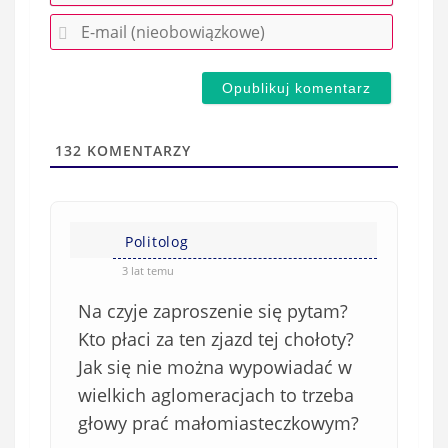
r
E
z
-
e
m
d
a
s
i
t
l
a
132
KOMENTARZY
(
w
n
s
i
i
e
Politolog
ę
o
*
3 lat temu
b
Na czyje zaproszenie się pytam?
o
w
Kto płaci za ten zjazd tej chołoty?
i
Jak się nie można wypowiadać w
ą
wielkich aglomeracjach to trzeba
z
głowy prać małomiasteczkowym?
k