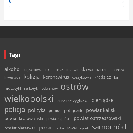
Tagi
alkohol
dzieci
ciężarówka
drzewo
dk11
dk25
dziecko
impreza
kolizja
koronawirus
kradzież
inwestycja
koszykówka
lpr
ostrów
motocykl
odolanów
narkotyki
wielkopolski
pieniądze
piaski-szczygliczka
policja
powiat kaliski
polityka
pomoc
potrącenie
powiat ostrzeszowski
powiat krotoszyński
powiat kępiński
samochód
pożar
powiat pleszewski
rower
radni
rynek