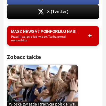
X (Twitter)
MASZ NEWSA? POINFORMUJ NAS!
Prześlij zdjęcie lub wideo. Twórz portal
ostrow24.tv
Zobacz także
Włoska gwiazda i tradycja polskiej wsi.