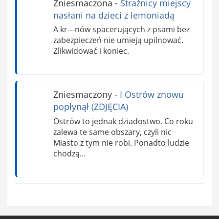
Zniesmaczona
-
Strażnicy miejscy
nasłani na dzieci z lemoniadą
A kr---nów spacerujących z psami bez
zabezpieczeń nie umieją upilnować.
Zlikwidować i koniec.
Zniesmaczony
-
I Ostrów znowu
popłynął (ZDJĘCIA)
Ostrów to jednak dziadostwo. Co roku
zalewa te same obszary, czyli nic
Miasto z tym nie robi. Ponadto ludzie
chodzą…