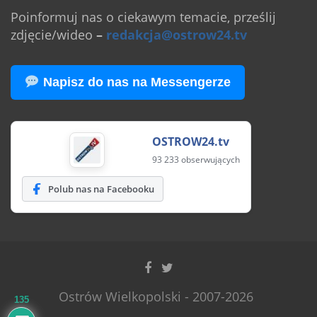
Poinformuj nas o ciekawym temacie, prześlij
zdjęcie/wideo
–
redakcja@ostrow24.tv
Napisz do nas na Messengerze
OSTROW24.tv
93 233 obserwujących
Polub nas na Facebooku
Ostrów Wielkopolski - 2007-2026
135