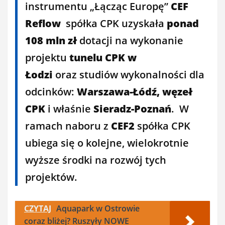
instrumentu „Łącząc Europę”
CEF
Reflow
spółka CPK uzyskała
ponad
108 mln zł
dotacji na wykonanie
projektu
tunelu CPK w
Łodzi
oraz studiów wykonalności dla
odcinków:
Warszawa-Łódź, węzeł
CPK
i właśnie
Sieradz-Poznań
. W
ramach naboru z
CEF2
spółka CPK
ubiega się o kolejne, wielokrotnie
wyższe środki na rozwój tych
projektów.
CZYTAJ
Aquapark w Ostrowie
coraz bliżej? Ruszyły NOWE