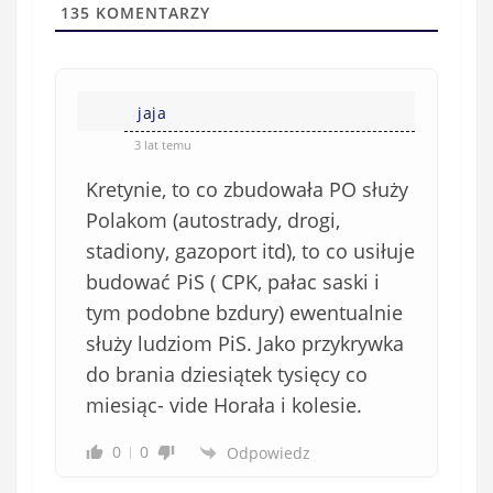
l
a
135
KOMENTARZY
(
w
n
s
i
i
e
jaja
ę
o
*
3 lat temu
b
Kretynie, to co zbudowała PO służy
o
w
Polakom (autostrady, drogi,
i
stadiony, gazoport itd), to co usiłuje
ą
budować PiS ( CPK, pałac saski i
z
tym podobne bzdury) ewentualnie
k
służy ludziom PiS. Jako przykrywka
o
do brania dziesiątek tysięcy co
w
e
miesiąc- vide Horała i kolesie.
)
0
0
Odpowiedz