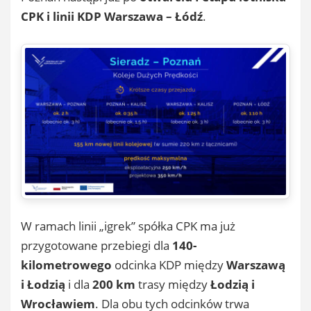
CPK i linii KDP Warszawa – Łódź
.
W ramach linii „igrek” spółka CPK ma już
przygotowane przebiegi dla
140-
kilometrowego
odcinka KDP między
Warszawą
i Łodzią
i dla
200 km
trasy między
Łodzią i
Wrocławiem
. Dla obu tych odcinków trwa