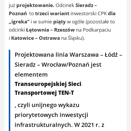
już
projektowanie.
Odcinek
Sieradz –
Poznań
to
trzeci wariant
inwestorski CPK
dla
„igreka”
i w sumie
piąty
w ogóle (pozostałe to
odcinki
Łętownia – Rzeszów
na Podkarpaciu
i
Katowice – Ostrawa
na Śląsku).
Projektowana linia Warszawa – Łódź –
Sieradz – Wrocław/Poznań jest
elementem
Transeuropejskiej Sieci
Transportowej TEN-T
, czyli unijnego wykazu
priorytetowych inwestycji
infrastrukturalnych. W 2021 r. z