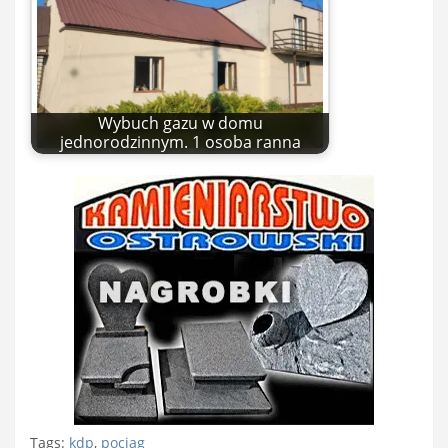
Wybuch gazu w domu
jednorodzinnym. 1 osoba ranna
Tags:
kdp
,
pociąg