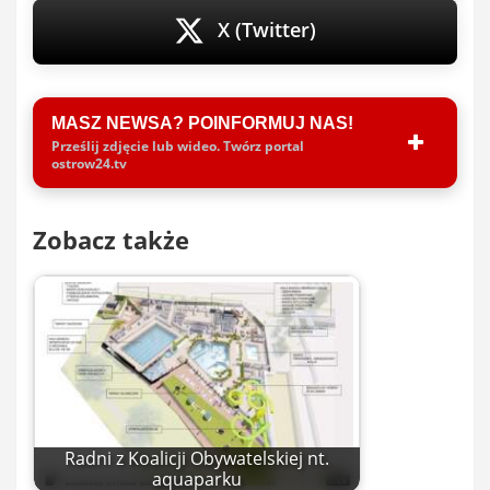
X (Twitter)
MASZ NEWSA? POINFORMUJ NAS!
Prześlij zdjęcie lub wideo. Twórz portal
ostrow24.tv
Zobacz także
Radni z Koalicji Obywatelskiej nt.
aquaparku