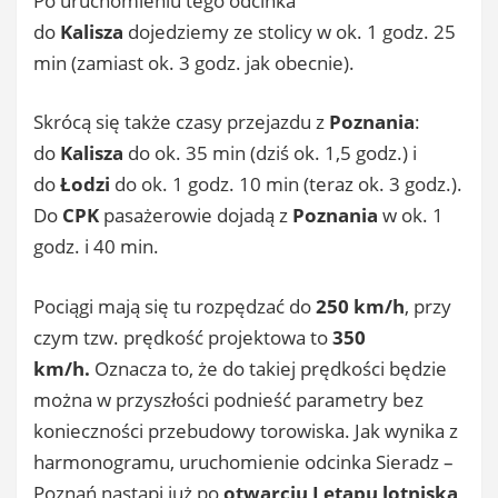
Po uruchomieniu tego odcinka
do
Kalisza
dojedziemy ze stolicy w ok. 1 godz. 25
min (zamiast ok. 3 godz. jak obecnie).
Skrócą się także czasy przejazdu z
Poznania
:
do
Kalisza
do ok. 35 min (dziś ok. 1,5 godz.) i
do
Łodzi
do ok. 1 godz. 10 min (teraz ok. 3 godz.).
Do
CPK
pasażerowie dojadą z
Poznania
w ok. 1
godz. i 40 min.
Pociągi mają się tu rozpędzać do
250 km/h
, przy
czym tzw. prędkość projektowa to
350
km/h.
Oznacza to, że do takiej prędkości będzie
można w przyszłości podnieść parametry bez
konieczności przebudowy torowiska. Jak wynika z
harmonogramu, uruchomienie odcinka Sieradz –
Poznań nastąpi już po
otwarciu I etapu lotniska