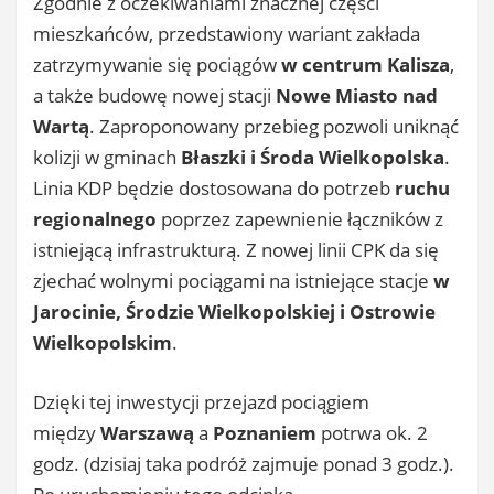
Zgodnie z oczekiwaniami znacznej części
mieszkańców, przedstawiony wariant zakłada
zatrzymywanie się pociągów
w centrum Kalisza
,
a także budowę nowej stacji
Nowe Miasto nad
Wartą
. Zaproponowany przebieg pozwoli uniknąć
kolizji w gminach
Błaszki i Środa Wielkopolska
.
Linia KDP będzie dostosowana do potrzeb
ruchu
regionalnego
poprzez zapewnienie łączników z
istniejącą infrastrukturą. Z nowej linii CPK da się
zjechać wolnymi pociągami na istniejące stacje
w
Jarocinie, Środzie Wielkopolskiej i Ostrowie
Wielkopolskim
.
Dzięki tej inwestycji przejazd pociągiem
między
Warszawą
a
Poznaniem
potrwa ok. 2
godz. (dzisiaj taka podróż zajmuje ponad 3 godz.).