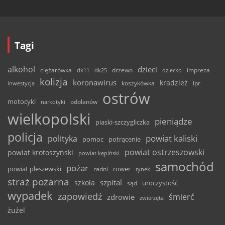
Tagi
alkohol
dzieci
ciężarówka
drzewo
dk11
dk25
dziecko
impreza
kolizja
koronawirus
kradzież
inwestycja
koszykówka
lpr
ostrów
motocykl
odolanów
narkotyki
wielkopolski
pieniądze
piaski-szczygliczka
policja
powiat kaliski
polityka
pomoc
potrącenie
powiat ostrzeszowski
powiat krotoszyński
powiat kępiński
samochód
pożar
powiat pleszewski
rower
radni
rynek
straż pożarna
szpital
szkoła
uroczystość
sąd
wypadek
zapowiedź
śmierć
zdrowie
zwierzęta
żużel