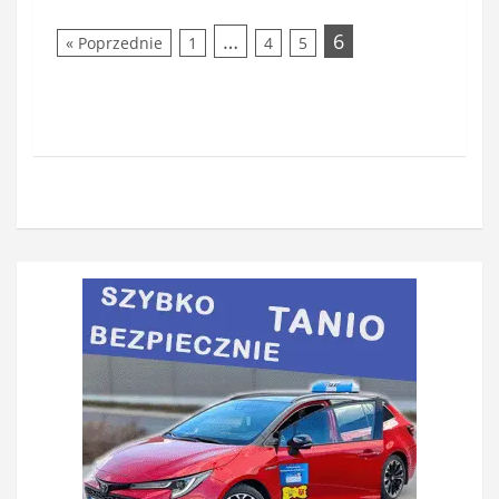
…
6
« Poprzednie
1
4
5