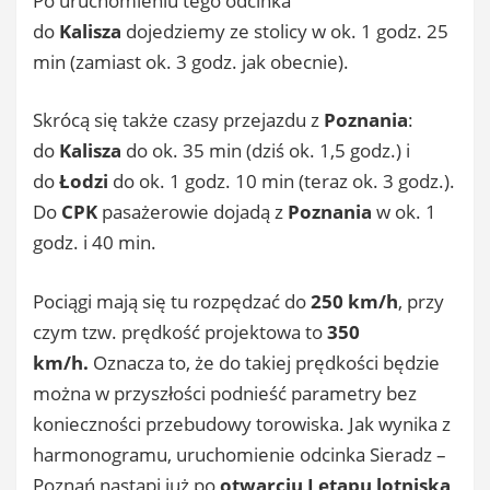
Po uruchomieniu tego odcinka
do
Kalisza
dojedziemy ze stolicy w ok. 1 godz. 25
min (zamiast ok. 3 godz. jak obecnie).
Skrócą się także czasy przejazdu z
Poznania
:
do
Kalisza
do ok. 35 min (dziś ok. 1,5 godz.) i
do
Łodzi
do ok. 1 godz. 10 min (teraz ok. 3 godz.).
Do
CPK
pasażerowie dojadą z
Poznania
w ok. 1
godz. i 40 min.
Pociągi mają się tu rozpędzać do
250 km/h
, przy
czym tzw. prędkość projektowa to
350
km/h.
Oznacza to, że do takiej prędkości będzie
można w przyszłości podnieść parametry bez
konieczności przebudowy torowiska. Jak wynika z
harmonogramu, uruchomienie odcinka Sieradz –
Poznań nastąpi już po
otwarciu I etapu lotniska