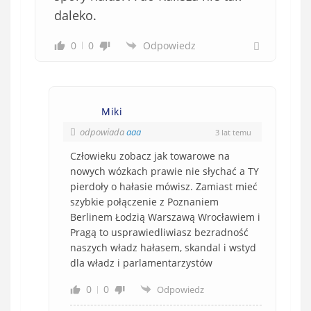
daleko.
0
0
Odpowiedz
Miki
odpowiada
aaa
3 lat temu
Człowieku zobacz jak towarowe na
nowych wózkach prawie nie słychać a TY
pierdoły o hałasie mówisz. Zamiast mieć
szybkie połączenie z Poznaniem
Berlinem Łodzią Warszawą Wrocławiem i
Pragą to usprawiedliwiasz bezradność
naszych władz hałasem, skandal i wstyd
dla władz i parlamentarzystów
0
0
Odpowiedz