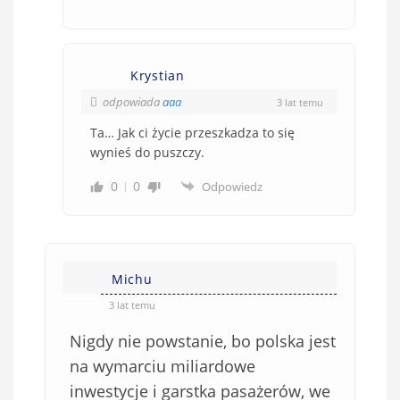
Krystian
odpowiada
aaa
3 lat temu
Ta… Jak ci życie przeszkadza to się
wynieś do puszczy.
0
0
Odpowiedz
Michu
3 lat temu
Nigdy nie powstanie, bo polska jest
na wymarciu miliardowe
inwestycje i garstka pasażerów, we