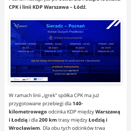
CPK i linii KDP Warszawa – Łódź
.
W ramach linii „igrek” spółka CPK ma już
przygotowane przebiegi dla
140-
kilometrowego
odcinka KDP między
Warszawą
i Łodzią
i dla
200 km
trasy między
Łodzią i
Wrocławiem
. Dla obu tych odcinków trwa