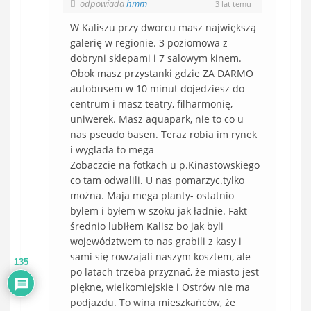
odpowiada
hmm
3 lat temu
W Kaliszu przy dworcu masz największą
galerię w regionie. 3 poziomowa z
dobryni sklepami i 7 salowym kinem.
Obok masz przystanki gdzie ZA DARMO
autobusem w 10 minut dojedziesz do
centrum i masz teatry, filharmonię,
uniwerek. Masz aquapark, nie to co u
nas pseudo basen. Teraz robia im rynek
i wyglada to mega
Zobaczcie na fotkach u p.Kinastowskiego
co tam odwalili. U nas pomarzyc.tylko
można. Maja mega planty- ostatnio
bylem i byłem w szoku jak ładnie. Fakt
średnio lubiłem Kalisz bo jak byli
województwem to nas grabili z kasy i
sami się rowzajali naszym kosztem, ale
135
po latach trzeba przyznać, że miasto jest
piękne, wielkomiejskie i Ostrów nie ma
podjazdu. To wina mieszkańców, że