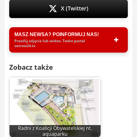
X (Twitter)
MASZ NEWSA? POINFORMUJ NAS!
Prześlij zdjęcie lub wideo. Twórz portal
ostrow24.tv
Zobacz także
Radni z Koalicji Obywatelskiej nt.
aquaparku