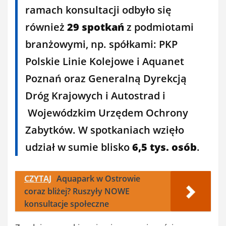
ramach konsultacji odbyło się
również
29 spotkań
z podmiotami
branżowymi, np. spółkami: PKP
Polskie Linie Kolejowe i Aquanet
Poznań oraz Generalną Dyrekcją
Dróg Krajowych i Autostrad i
Wojewódzkim Urzędem Ochrony
Zabytków. W spotkaniach wzięło
udział w sumie blisko
6,5 tys. osób
.
CZYTAJ
Aquapark w Ostrowie
coraz bliżej? Ruszyły NOWE
konsultacje społeczne