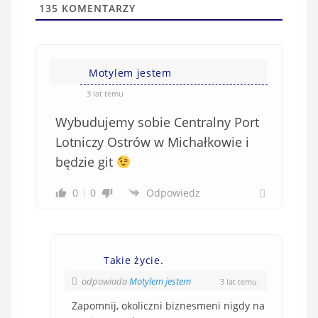
l
a
135
KOMENTARZY
(
w
n
s
i
i
e
Motylem jestem
ę
o
*
3 lat temu
b
Wybudujemy sobie Centralny Port
o
w
Lotniczy Ostrów w Michałkowie i
i
będzie git
ą
z
0
0
Odpowiedz
k
o
w
e
Takie życie.
)
odpowiada
Motylem jestem
3 lat temu
Zapomnij, okoliczni biznesmeni nigdy na