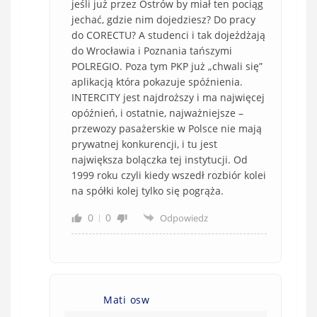
jeśli już przez Ostrów by miał ten pociąg
jechać, gdzie nim dojedziesz? Do pracy
do CORECTU? A studenci i tak dojeżdżają
do Wrocławia i Poznania tańszymi
POLREGIO. Poza tym PKP już „chwali się”
aplikacją która pokazuje spóźnienia.
INTERCITY jest najdroższy i ma najwięcej
opóźnień, i ostatnie, najważniejsze –
przewozy pasażerskie w Polsce nie mają
prywatnej konkurencji, i tu jest
największa bolączka tej instytucji. Od
1999 roku czyli kiedy wszedł rozbiór kolei
na spółki kolej tylko się pogrąża.
0
0
Odpowiedz
Mati osw