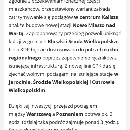
Zgodnie z oczekiwaniami znacznej części
mieszkańców, przedstawiony wariant zakłada
zatrzymywanie się pociągów
w centrum Kalisza
,
a także budowę nowej stacji
Nowe Miasto nad
Wartą
. Zaproponowany przebieg pozwoli uniknąć
kolizji w gminach
Błaszki i Środa Wielkopolska
.
Linia KDP będzie dostosowana do potrzeb
ruchu
regionalnego
poprzez zapewnienie łączników z
istniejącą infrastrukturą. Z nowej linii CPK da się
zjechać wolnymi pociągami na istniejące stacje
w
Jarocinie, Środzie Wielkopolskiej i Ostrowie
Wielkopolskim
.
Dzięki tej inwestycji przejazd pociągiem
między
Warszawą
a
Poznaniem
potrwa ok. 2
godz. (dzisiaj taka podróż zajmuje ponad 3 godz.).