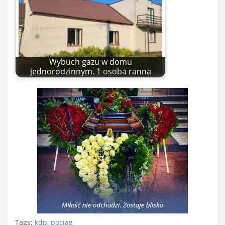
Wybuch gazu w domu
jednorodzinnym. 1 osoba ranna
Tags:
kdp
,
pociąg