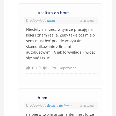
Realista do hmm
odpowiada
hmm
3 lat temu
Niestety ale rzecz w tym że pracuję na
kolei i znam realia. Żeby takie coś miało
sens musi być przede wszystkim
skomunikowanie z liniami
autobusowymi. A jak to wygląda – widać,
słychać i czuć…
0
0
Odpowiedz
hmm
odpowiada
Realista do hmm
3 lat temu
najpierw twoim argumentem jest to ,że