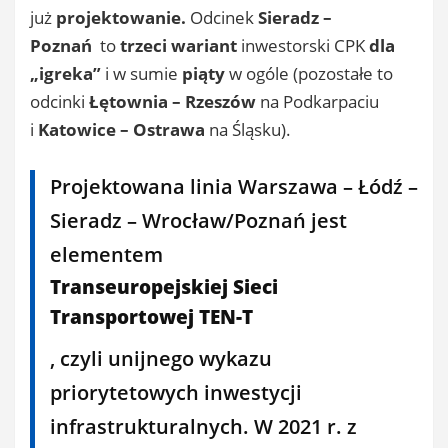
już
projektowanie.
Odcinek
Sieradz –
Poznań
to
trzeci wariant
inwestorski CPK
dla
„igreka”
i w sumie
piąty
w ogóle (pozostałe to
odcinki
Łętownia – Rzeszów
na Podkarpaciu
i
Katowice – Ostrawa
na Śląsku).
Projektowana linia Warszawa – Łódź –
Sieradz – Wrocław/Poznań jest
elementem
Transeuropejskiej Sieci
Transportowej TEN-T
, czyli unijnego wykazu
priorytetowych inwestycji
infrastrukturalnych. W 2021 r. z