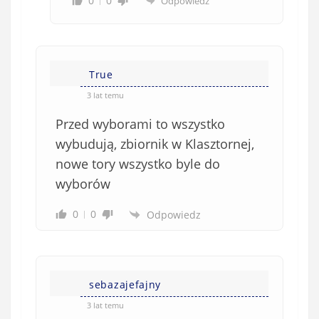
0
0
Odpowiedz
True
3 lat temu
Przed wyborami to wszystko
wybudują, zbiornik w Klasztornej,
nowe tory wszystko byle do
wyborów
0
0
Odpowiedz
sebazajefajny
3 lat temu