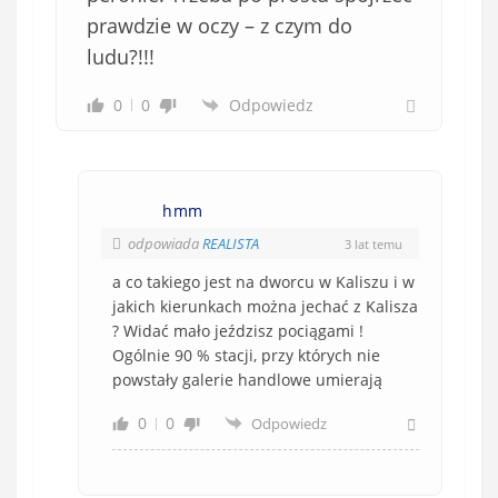
prawdzie w oczy – z czym do
ludu?!!!
0
0
Odpowiedz
hmm
odpowiada
REALISTA
3 lat temu
a co takiego jest na dworcu w Kaliszu i w
jakich kierunkach można jechać z Kalisza
? Widać mało jeździsz pociągami !
Ogólnie 90 % stacji, przy których nie
powstały galerie handlowe umierają
0
0
Odpowiedz