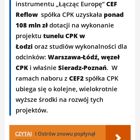
instrumentu „Łącząc Europę”
CEF
Reflow
spółka CPK uzyskała
ponad
108 mln zł
dotacji na wykonanie
projektu
tunelu CPK w
Łodzi
oraz studiów wykonalności dla
odcinków:
Warszawa-Łódź, węzeł
CPK
i właśnie
Sieradz-Poznań
. W
ramach naboru z
CEF2
spółka CPK
ubiega się o kolejne, wielokrotnie
wyższe środki na rozwój tych
projektów.
CZYTAJ
I Ostrów znowu popłynął