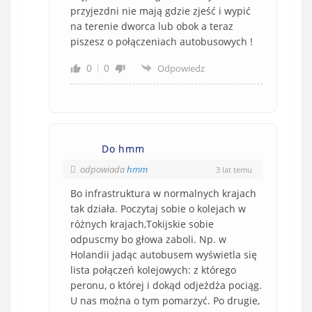
przyjezdni nie mają gdzie zjeść i wypić
na terenie dworca lub obok a teraz
piszesz o połączeniach autobusowych !
0
0
Odpowiedz
Do hmm
odpowiada
hmm
3 lat temu
Bo infrastruktura w normalnych krajach
tak działa. Poczytaj sobie o kolejach w
różnych krajach,Tokijskie sobie
odpuscmy bo głowa zaboli. Np. w
Holandii jadąc autobusem wyświetla się
lista połączeń kolejowych: z którego
peronu, o której i dokąd odjeżdża pociąg.
U nas można o tym pomarzyć. Po drugie,