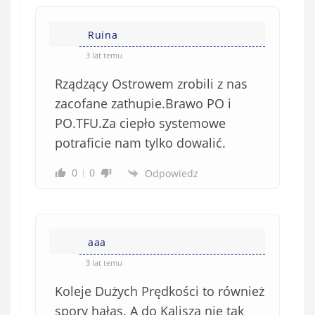
Ruina
3 lat temu
Rządzący Ostrowem zrobili z nas
zacofane zathupie.Brawo PO i
PO.TFU.Za ciepło systemowe
potraficie nam tylko dowalić.
0
0
Odpowiedz
aaa
3 lat temu
Koleje Dużych Prędkości to również
spory hałas. A do Kalisza nie tak