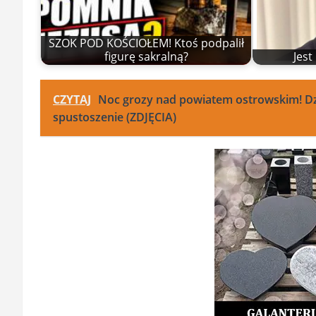
SZOK POD KOŚCIOŁEM! Ktoś podpalił
figurę sakralną?
Jes
CZYTAJ
Noc grozy nad powiatem ostrowskim! Dzie
spustoszenie (ZDJĘCIA)