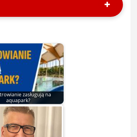
trowianie zasługują na
aquapark?