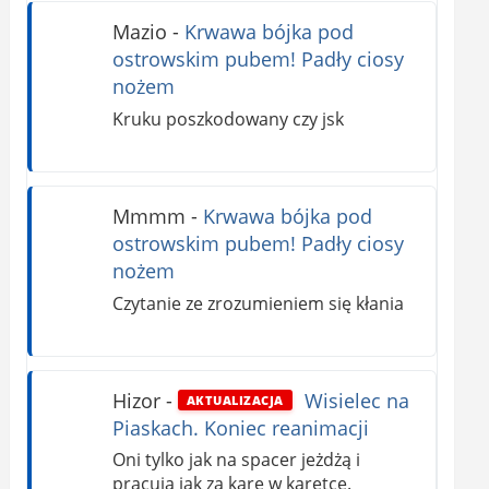
Mazio
-
Krwawa bójka pod
ostrowskim pubem! Padły ciosy
nożem
Kruku poszkodowany czy jsk
Mmmm
-
Krwawa bójka pod
ostrowskim pubem! Padły ciosy
nożem
Czytanie ze zrozumieniem się kłania
Hizor
-
Wisielec na
AKTUALIZACJA
Piaskach. Koniec reanimacji
Oni tylko jak na spacer jeżdżą i
pracują jak za karę w karetce.