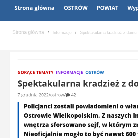
Strona główna
OSTRÓW
POWIAT
Wyp
Informacje
Spektakularna kradzież z domu (
GORĄCE TEMATY
INFORMACJE
OSTRÓW
Spektakularna kradzież z do
7 grudnia 2022
ostrow
42
Policjanci zostali powiadomieni o w
Ostrowie Wielkopolskim. Z naszych in
wnętrza sforsowano sejf, w którym z
Nieoficjalnie mogło to być nawet 600