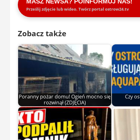
MASZ NEWSA? POINFORMUJ NAS!
Prześlij zdjęcie lub wideo. Twórz portal ostrow24.tv
Zobacz także
Poranny pożar domu! Ogień mocno się
Czy os
rozwinął (ZDJĘCIA)