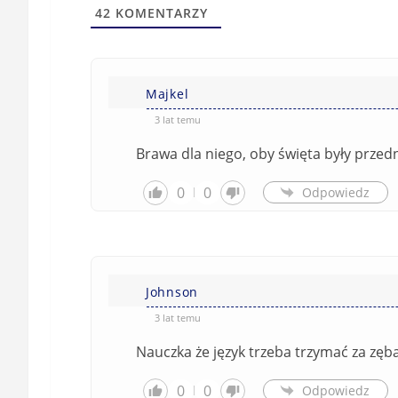
42
KOMENTARZY
Majkel
3 lat temu
Brawa dla niego, oby święta były przedni
0
0
Odpowiedz
Johnson
3 lat temu
Nauczka że język trzeba trzymać za zęb
0
0
Odpowiedz