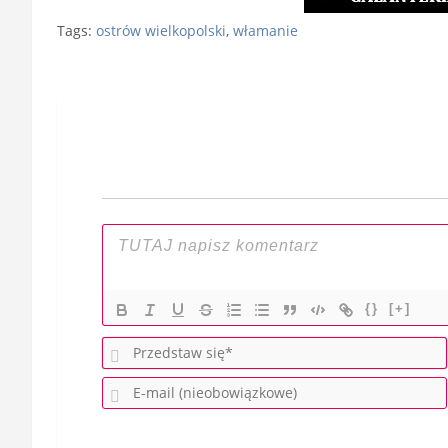
Tags:
ostrów wielkopolski
,
włamanie
Nawigacja
wpisu
{}
[+]