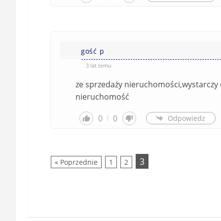
gość p
3 lat temu
ze sprzedaży nieruchomości,wystarczy d
nieruchomość
0
0
Odpowiedz
3
« Poprzednie
1
2