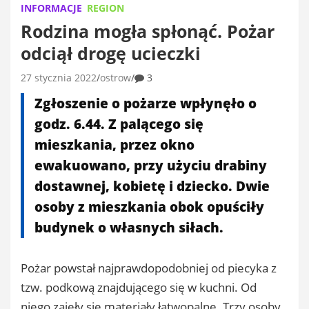
INFORMACJE
REGION
Rodzina mogła spłonąć. Pożar
odciął drogę ucieczki
27 stycznia 2022
ostrow
3
Zgłoszenie o pożarze wpłynęło o
godz. 6.44. Z palącego się
mieszkania, przez okno
ewakuowano, przy użyciu drabiny
dostawnej, kobietę i dziecko. Dwie
osoby z mieszkania obok opuściły
budynek o własnych siłach.
Pożar powstał najprawdopodobniej od piecyka z
tzw. podkową znajdującego się w kuchni. Od
niego zajęły się materiały łatwopalne. Trzy osoby