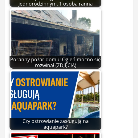
jednorodzinnym. 1 osoba ranna
Poranny pożar domu! Ogień mocno się
rozwinął (ZDJĘCIA)
Czy ostrowianie zasługują na
aquapark?