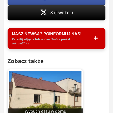
X (Twitter)
MASZ NEWSA? POINFORMUJ NAS!
Prześlij zdjęcie lub wideo. Twórz portal
ostrow24.tv
Zobacz także
Wybuch gazu w domu