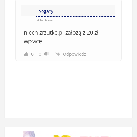
bogaty
4 lat temu
niech zrzutke.pl założą z 20 zł
wpłacę
0
0
Odpowiedz