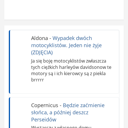
Aldona
-
Wypadek dwóch
motocyklistów. Jeden nie żyje
(ZDJĘCIA)
Ja się boję motocyklistów zwłaszcza
tych ciężkich harleyów davidsonow te
motory są i ich kierowcy są z piekla
brrrrr
Copernicus
-
Będzie zaćmienie
słońca, a później deszcz
Perseidów
Wystarczy z własnego domu