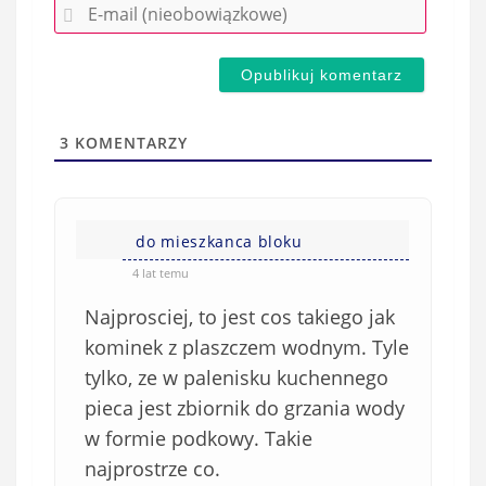
E
z
-
e
m
d
a
s
i
t
l
a
3
KOMENTARZY
(
w
n
s
i
i
e
do mieszkanca bloku
ę
o
*
4 lat temu
b
Najprosciej, to jest cos takiego jak
o
w
kominek z plaszczem wodnym. Tyle
i
tylko, ze w palenisku kuchennego
ą
pieca jest zbiornik do grzania wody
z
w formie podkowy. Takie
k
najprostrze co.
o