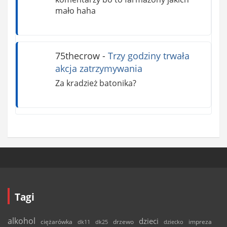
mało haha
75thecrow
-
Trzy godziny trwała
akcja zatrzymywania
Za kradzież batonika?
Tagi
alkohol
dzieci
ciężarówka
drzewo
dk11
dk25
dziecko
impreza