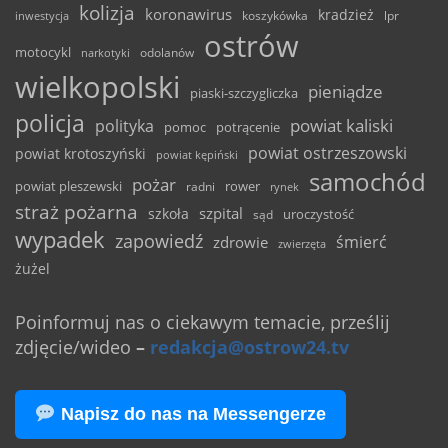
kolizja
koronawirus
kradzież
inwestycja
koszykówka
lpr
ostrów
motocykl
odolanów
narkotyki
wielkopolski
pieniądze
piaski-szczygliczka
policja
powiat kaliski
polityka
pomoc
potrącenie
powiat ostrzeszowski
powiat krotoszyński
powiat kępiński
samochód
pożar
powiat pleszewski
rower
radni
rynek
straż pożarna
szpital
szkoła
uroczystość
sąd
wypadek
zapowiedź
śmierć
zdrowie
zwierzęta
żużel
Poinformuj nas o ciekawym temacie, prześlij
zdjęcie/wideo
–
redakcja@ostrow24.tv
Napisz do nas na Messengerze