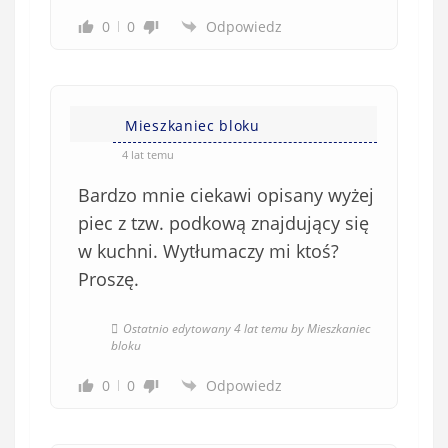
w
0
0
Odpowiedz
e
)
Mieszkaniec bloku
4 lat temu
Bardzo mnie ciekawi opisany wyżej
piec z tzw. podkową znajdujący się
w kuchni. Wytłumaczy mi ktoś?
Proszę.
Ostatnio edytowany 4 lat temu by Mieszkaniec
bloku
0
0
Odpowiedz