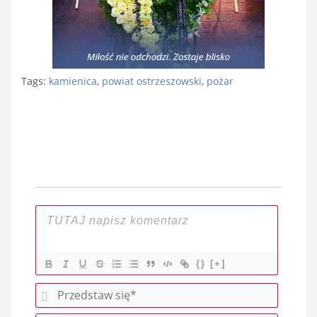
Tags:
kamienica
,
powiat ostrzeszowski
,
pożar
Nawigacja
wpisu
{}
[+]
P
r