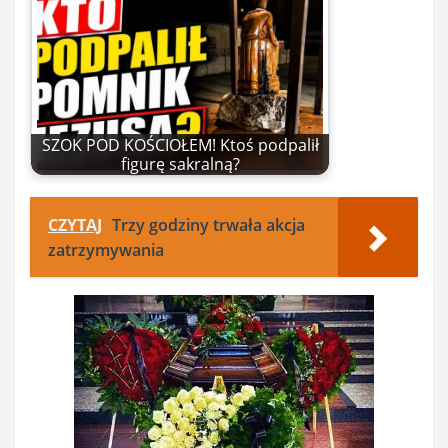
SZOK POD KOŚCIOŁEM! Ktoś podpalił
figurę sakralną?
CZYTAJ
Trzy godziny trwała akcja
zatrzymywania