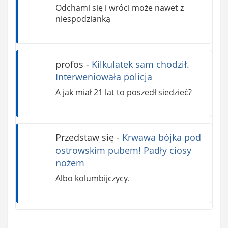
Odchami się i wróci może nawet z
niespodzianką
profos
-
Kilkulatek sam chodził.
Interweniowała policja
A jak miał 21 lat to poszedł siedzieć?
Przedstaw się
-
Krwawa bójka pod
ostrowskim pubem! Padły ciosy
nożem
Albo kolumbijczycy.