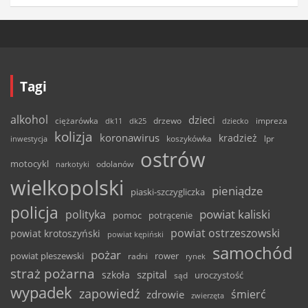
Tagi
alkohol
dzieci
ciężarówka
drzewo
dk11
dk25
dziecko
impreza
kolizja
koronawirus
kradzież
inwestycja
koszykówka
lpr
ostrów
motocykl
odolanów
narkotyki
wielkopolski
pieniądze
piaski-szczygliczka
policja
powiat kaliski
polityka
pomoc
potrącenie
powiat ostrzeszowski
powiat krotoszyński
powiat kępiński
samochód
pożar
powiat pleszewski
rower
radni
rynek
straż pożarna
szpital
szkoła
uroczystość
sąd
wypadek
zapowiedź
śmierć
zdrowie
zwierzęta