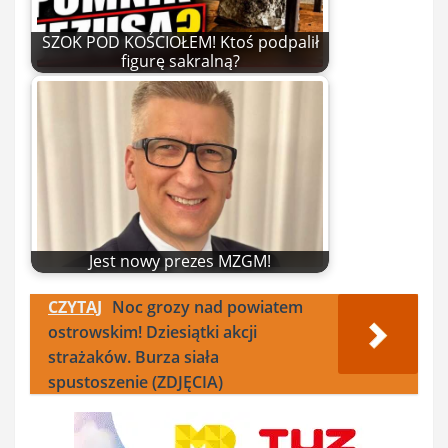
SZOK POD KOŚCIOŁEM! Ktoś podpalił
figurę sakralną?
Jest nowy prezes MZGM!
CZYTAJ
Noc grozy nad powiatem
ostrowskim! Dziesiątki akcji
strażaków. Burza siała
spustoszenie (ZDJĘCIA)