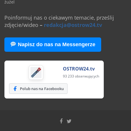
żużel
Poinformuj nas o ciekawym temacie, prześlij
zdjęcie/wideo
–
redakcja@ostrow24.tv
Napisz do nas na Messengerze
OSTROW24.tv
93 233 obserwujących
Polub nas na Facebooku