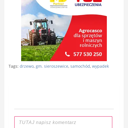
Tags:
drzewo
,
gm. sieroszewice
,
samochód
,
wypadek
Nawigacja
wpisu