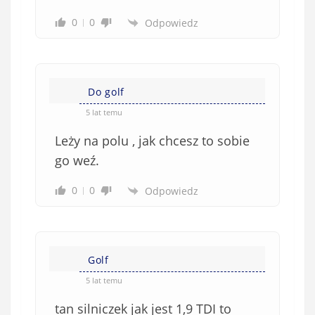
i
0
0
Odpowiedz
ą
z
k
o
w
Do golf
e
5 lat temu
)
Leży na polu , jak chcesz to sobie
go weź.
0
0
Odpowiedz
Golf
5 lat temu
tan silniczek jak jest 1,9 TDI to