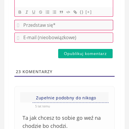
{}
[+]
P
r
E
z
-
e
m
d
a
s
i
t
l
a
23
KOMENTARZY
(
w
n
s
i
i
e
Zupełnie podobny do nikogo
ę
o
*
5 lat temu
b
Ta jak chcesz to sobie go weź na
o
w
chodzie bo chodzi.