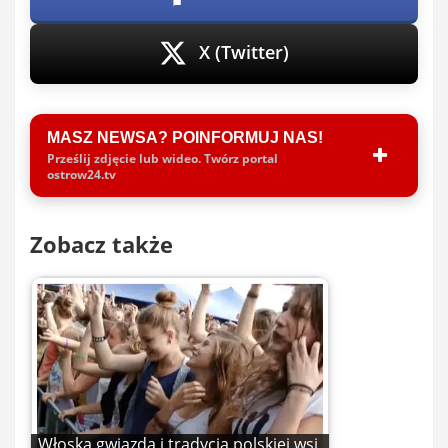
X (Twitter)
MASZ NEWSA? POINFORMUJ NAS!
Prześlij zdjęcie lub wideo. Twórz portal
ostrow24.tv
Zobacz także
Włoska gwiazda i tradycja polskiej wsi.