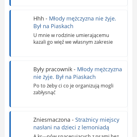
Hhh
-
Młody mężczyzna nie żyje.
Był na Piaskach
U mnie w rodzinie umierającemu
kazali go więź we własnym zakresie
Były pracownik
-
Młody mężczyzna
nie żyje. Był na Piaskach
Po to żeby ci co je organizują mogli
zabłysnąć
Zniesmaczona
-
Strażnicy miejscy
nasłani na dzieci z lemoniadą
A kr---nów spacerujących z psami bez