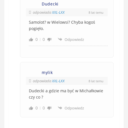
Dudecki
w
e
odpowiada
XXL-LXX
8 lat temu
)
Samolot? w Wielowsi? Chyba kogoś
pogięło.
0
0
Odpowiedz
mylik
odpowiada
XXL-LXX
8 lat temu
Dudecki a gdzie ma być w Michałkowie
czy co ?
0
0
Odpowiedz