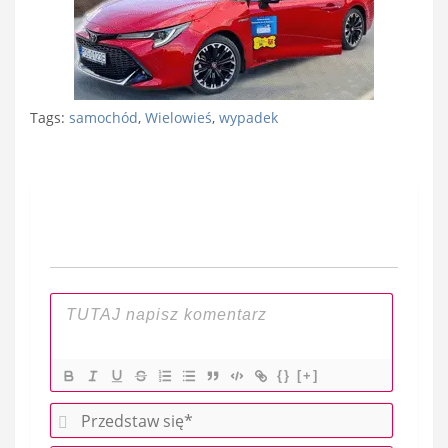
Tags:
samochód
,
Wielowieś
,
wypadek
Nawigacja
wpisu
{}
[+]
P
r