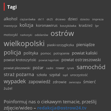
Tagi
alkohol
dzieci
ciężarówka
drzewo
dk11
dk25
dziecko
impreza
kolizja
koronawirus
kradzież
inwestycja
koszykówka
lpr
ostrów
motocykl
odolanów
narkotyki
wielkopolski
pieniądze
piaski-szczygliczka
policja
powiat kaliski
polityka
pomoc
potrącenie
powiat ostrzeszowski
powiat krotoszyński
powiat kępiński
samochód
pożar
powiat pleszewski
rower
radni
rynek
straż pożarna
szpital
szkoła
uroczystość
sąd
wypadek
zapowiedź
śmierć
zdrowie
zwierzęta
żużel
Poinformuj nas o ciekawym temacie, prześlij
zdjęcie/wideo
–
redakcja@ostrow24.tv