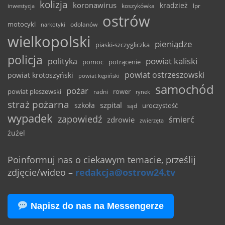
kolizja
koronawirus
kradzież
inwestycja
koszykówka
lpr
ostrów
motocykl
odolanów
narkotyki
wielkopolski
pieniądze
piaski-szczygliczka
policja
powiat kaliski
polityka
pomoc
potrącenie
powiat ostrzeszowski
powiat krotoszyński
powiat kępiński
samochód
pożar
powiat pleszewski
rower
radni
rynek
straż pożarna
szpital
szkoła
uroczystość
sąd
wypadek
zapowiedź
śmierć
zdrowie
zwierzęta
żużel
Poinformuj nas o ciekawym temacie, prześlij
zdjęcie/wideo
–
redakcja@ostrow24.tv
Napisz do nas na Messengerze