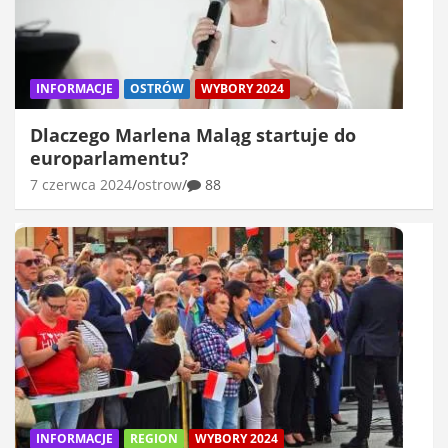
INFORMACJE
OSTRÓW
WYBORY 2024
Dlaczego Marlena Maląg startuje do
europarlamentu?
7 czerwca 2024
ostrow
88
INFORMACJE
REGION
WYBORY 2024