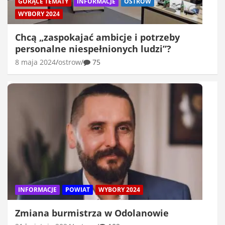
GORĄCE TEMATY
INFORMACJE
OSTRÓW
WYBORY 2024
Chcą „zaspokajać ambicje i potrzeby
personalne niespełnionych ludzi”?
8 maja 2024
ostrow
75
INFORMACJE
POWIAT
WYBORY 2024
Zmiana burmistrza w Odolanowie