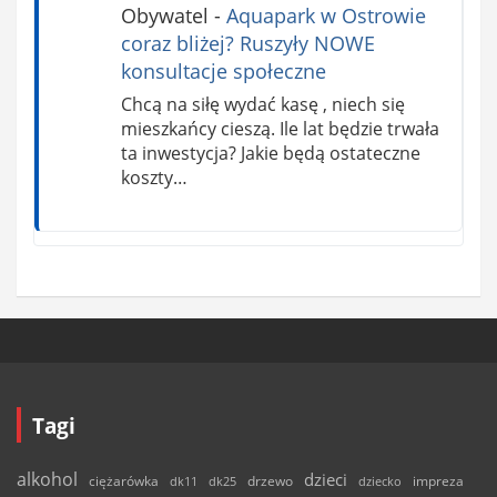
Obywatel
-
Aquapark w Ostrowie
coraz bliżej? Ruszyły NOWE
konsultacje społeczne
Chcą na siłę wydać kasę , niech się
mieszkańcy cieszą. Ile lat będzie trwała
ta inwestycja? Jakie będą ostateczne
koszty…
Tagi
alkohol
dzieci
ciężarówka
drzewo
dk11
dk25
dziecko
impreza