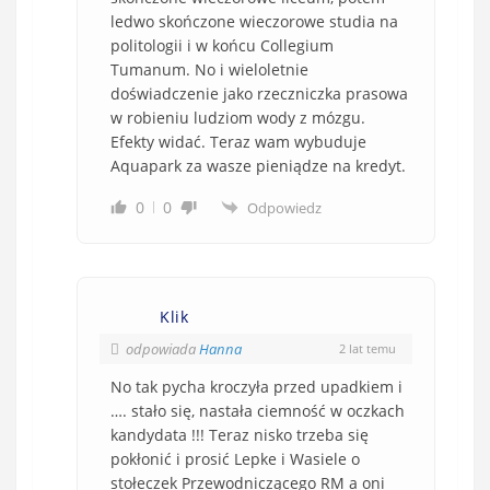
ledwo skończone wieczorowe studia na
politologii i w końcu Collegium
Tumanum. No i wieloletnie
doświadczenie jako rzeczniczka prasowa
w robieniu ludziom wody z mózgu.
Efekty widać. Teraz wam wybuduje
Aquapark za wasze pieniądze na kredyt.
0
0
Odpowiedz
Klik
odpowiada
Hanna
2 lat temu
No tak pycha kroczyła przed upadkiem i
…. stało się, nastała ciemność w oczkach
kandydata !!! Teraz nisko trzeba się
pokłonić i prosić Lepke i Wasiele o
stołeczek Przewodniczącego RM a oni