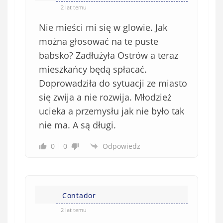
o
*
2 lat temu
b
Nie mieści mi się w glowie. Jak
o
w
można głosować na te puste
i
babsko? Zadłużyła Ostrów a teraz
ą
mieszkańcy będą spłacać.
z
Doprowadziła do sytuacji ze miasto
k
się zwija a nie rozwija. Młodzież
o
ucieka a przemysłu jak nie było tak
w
e
nie ma. A są długi.
)
0
0
Odpowiedz
Contador
2 lat temu