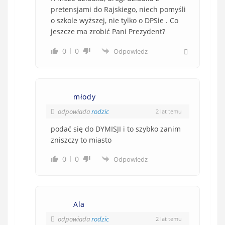
pretensjami do Rajskiego, niech pomyśli
o szkole wyższej, nie tylko o DPSie . Co
jeszcze ma zrobić Pani Prezydent?
0
0
Odpowiedz
młody
odpowiada
rodzic
2 lat temu
podać się do DYMISJI i to szybko zanim
zniszczy to miasto
0
0
Odpowiedz
Ala
odpowiada
rodzic
2 lat temu