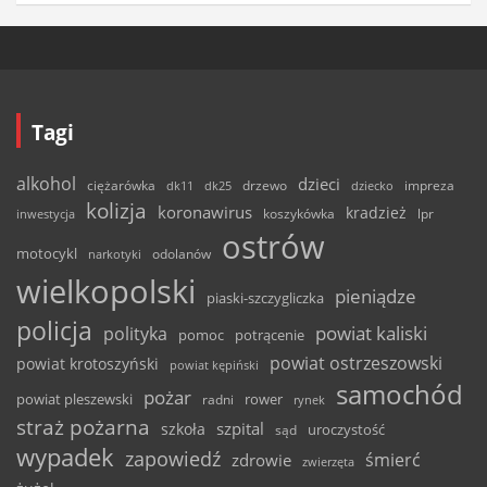
Tagi
alkohol
dzieci
ciężarówka
drzewo
dk11
dk25
dziecko
impreza
kolizja
koronawirus
kradzież
inwestycja
koszykówka
lpr
ostrów
motocykl
odolanów
narkotyki
wielkopolski
pieniądze
piaski-szczygliczka
policja
powiat kaliski
polityka
pomoc
potrącenie
powiat ostrzeszowski
powiat krotoszyński
powiat kępiński
samochód
pożar
powiat pleszewski
rower
radni
rynek
straż pożarna
szpital
szkoła
uroczystość
sąd
wypadek
zapowiedź
śmierć
zdrowie
zwierzęta