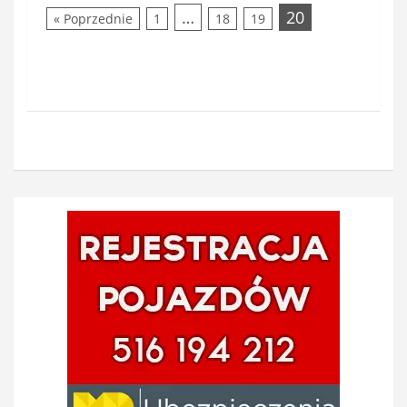
…
20
« Poprzednie
1
18
19