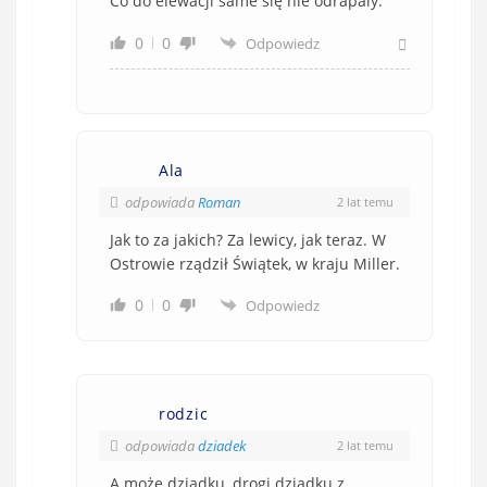
Co do elewacji same się nie odrapaly.
0
0
Odpowiedz
Ala
odpowiada
Roman
2 lat temu
Jak to za jakich? Za lewicy, jak teraz. W
Ostrowie rządził Świątek, w kraju Miller.
0
0
Odpowiedz
rodzic
odpowiada
dziadek
2 lat temu
A może dziadku, drogi dziadku z