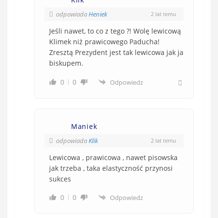
odpowiada
Heniek
2 lat temu
Jeśli nawet, to co z tego ?! Wolę lewicową
Klimek niż prawicowego Paducha!
Zresztą Prezydent jest tak lewicowa jak ja
biskupem.
0
0
Odpowiedz
Maniek
odpowiada
Klik
2 lat temu
Lewicowa , prawicowa , nawet pisowska
jak trzeba , taka elastyczność przynosi
sukces
0
0
Odpowiedz