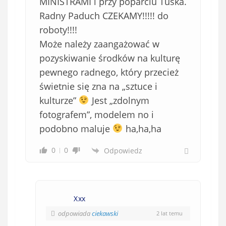
MINISTRAMI i przy poparciu Tuska.
Radny Paduch CZEKAMY!!!!! do
roboty!!!!
Może należy zaangażować w
pozyskiwanie środków na kulturę
pewnego radnego, który przecież
świetnie się zna na „sztuce i
kulturze”
Jest „zdolnym
fotografem”, modelem no i
podobno maluje
ha,ha,ha
0
0
Odpowiedz
Xxx
odpowiada
ciekawski
2 lat temu