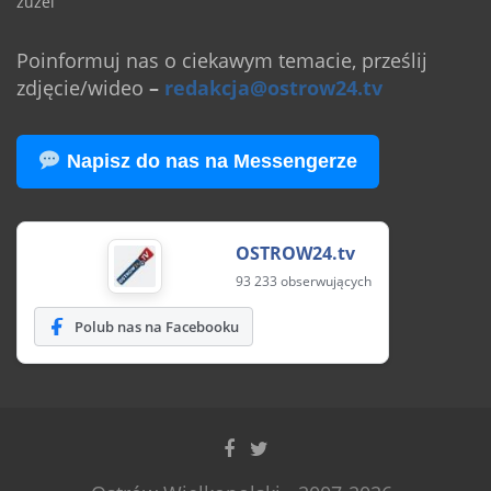
żużel
Poinformuj nas o ciekawym temacie, prześlij
zdjęcie/wideo
–
redakcja@ostrow24.tv
Napisz do nas na Messengerze
OSTROW24.tv
93 233 obserwujących
Polub nas na Facebooku