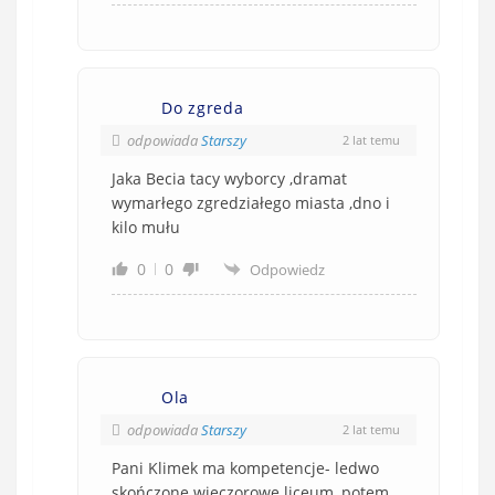
Do zgreda
odpowiada
Starszy
2 lat temu
Jaka Becia tacy wyborcy ,dramat
wymarłego zgredziałego miasta ,dno i
kilo mułu
0
0
Odpowiedz
Ola
odpowiada
Starszy
2 lat temu
Pani Klimek ma kompetencje- ledwo
skończone wieczorowe liceum, potem