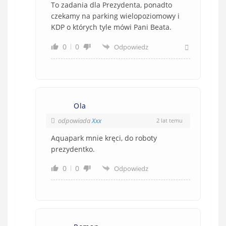
To zadania dla Prezydenta, ponadto
czekamy na parking wielopoziomowy i
KDP o których tyle mówi Pani Beata.
0
0
Odpowiedz
Ola
odpowiada
Xxx
2 lat temu
Aquapark mnie kręci, do roboty
prezydentko.
0
0
Odpowiedz