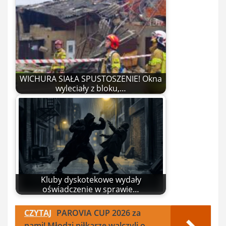
WICHURA SIAŁA SPUSTOSZENIE! Okna
wyleciały z bloku,…
Kluby dyskotekowe wydały
oświadczenie w sprawie…
CZYTAJ
PAROVIA CUP 2026 za
nami! Młodzi piłkarze walczyli o