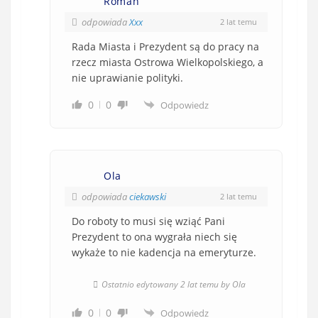
Roman
odpowiada
Xxx
2 lat temu
Rada Miasta i Prezydent są do pracy na
rzecz miasta Ostrowa Wielkopolskiego, a
nie uprawianie polityki.
0
0
Odpowiedz
Ola
odpowiada
ciekawski
2 lat temu
Do roboty to musi się wziąć Pani
Prezydent to ona wygrała niech się
wykaże to nie kadencja na emeryturze.
Ostatnio edytowany 2 lat temu by Ola
0
0
Odpowiedz