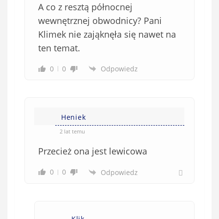
A co z resztą północnej
wewnętrznej obwodnicy? Pani
Klimek nie zająknęła się nawet na
ten temat.
0
0
Odpowiedz
Heniek
2 lat temu
Przecież ona jest lewicowa
0
0
Odpowiedz
Klik