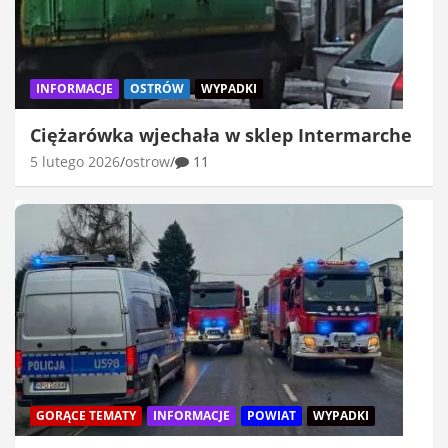
INFORMACJE
OSTRÓW
WYPADKI
Ciężarówka wjechała w sklep Intermarche
5 lutego 2026
ostrow
11
GORĄCE TEMATY
INFORMACJE
POWIAT
WYPADKI