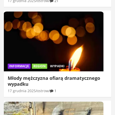
17 grudnia 2025
ostrow
21
INFORMACJE
REGION
WYPADKI
Młody mężczyzna ofiarą dramatycznego
wypadku
17 grudnia 2025
ostrow
1