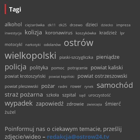
Tagi
alkohol
dzieci
ciężarówka
drzewo
dk11
dk25
dziecko
impreza
kolizja
koronawirus
kradzież
inwestycja
koszykówka
lpr
ostrów
motocykl
odolanów
narkotyki
wielkopolski
pieniądze
piaski-szczygliczka
policja
powiat kaliski
polityka
pomoc
potrącenie
powiat ostrzeszowski
powiat krotoszyński
powiat kępiński
samochód
pożar
powiat pleszewski
rower
radni
rynek
straż pożarna
szpital
szkoła
uroczystość
sąd
wypadek
zapowiedź
śmierć
zdrowie
zwierzęta
żużel
Poinformuj nas o ciekawym temacie, prześlij
zdjęcie/wideo
–
redakcja@ostrow24.tv