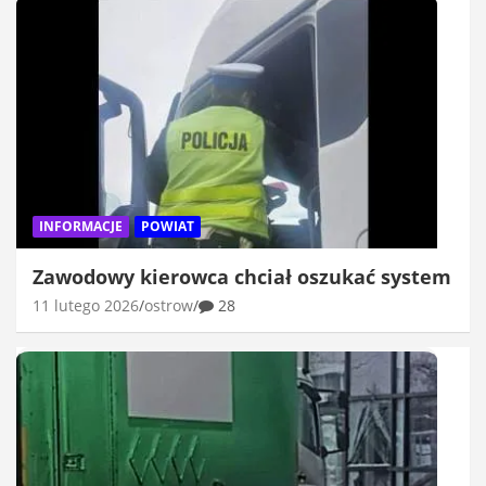
INFORMACJE
POWIAT
Zawodowy kierowca chciał oszukać system
11 lutego 2026
ostrow
28