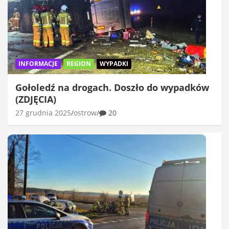
INFORMACJE
REGION
WYPADKI
Gołoledź na drogach. Doszło do wypadków
(ZDJĘCIA)
27 grudnia 2025
ostrow
20