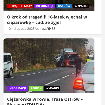
GORĄCE TEMATY
INFORMACJE
OSTRÓW
WYPADKI
O krok od tragedii! 16-latek wjechał w
ciężarówkę – cud, że żyje!
10 listopada 2025
ostrow
38
INFORMACJE
REGION
WYPADKI
Ciężarówka w rowie. Trasa Ostrów –
Pleszew (ZDJĘCIA)