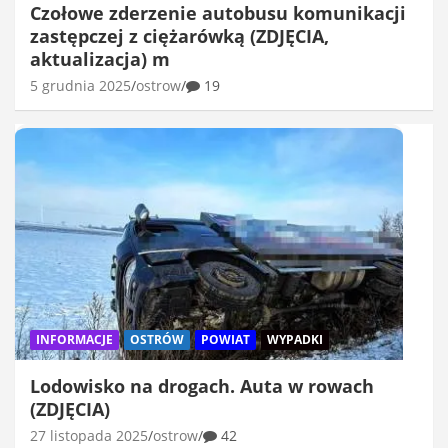
Czołowe zderzenie autobusu komunikacji
zastępczej z ciężarówką (ZDJĘCIA,
aktualizacja) m
5 grudnia 2025
ostrow
19
INFORMACJE
OSTRÓW
POWIAT
WYPADKI
Lodowisko na drogach. Auta w rowach
(ZDJĘCIA)
27 listopada 2025
ostrow
42