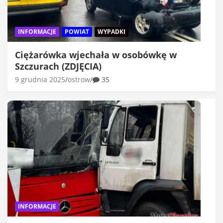
INFORMACJE
POWIAT
WYPADKI
Ciężarówka wjechała w osobówkę w
Szczurach (ZDJĘCIA)
9 grudnia 2025
ostrow
35
INFORMACJE