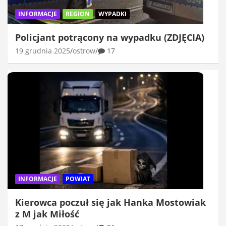
INFORMACJE
REGION
WYPADKI
Policjant potrącony na wypadku (ZDJĘCIA)
19 grudnia 2025
ostrow
17
INFORMACJE
POWIAT
Kierowca poczuł się jak Hanka Mostowiak
z M jak Miłość