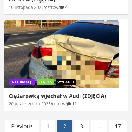
10 listopada 2025
ostrow
4
INFORMACJE
REGION
WYPADKI
Ciężarówką wjechał w Audi (ZDJĘCIA)
20 października 2025
ostrow
11
Stronicowanie
Previous
1
2
3
…
17