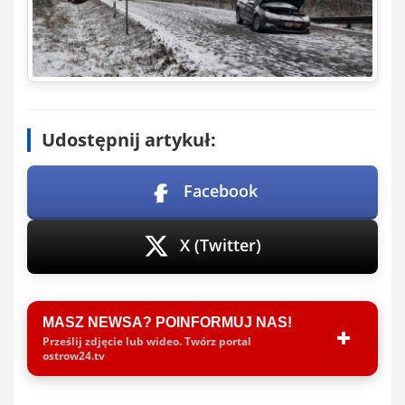
Udostępnij artykuł:
Facebook
X (Twitter)
MASZ NEWSA? POINFORMUJ NAS!
Prześlij zdjęcie lub wideo. Twórz portal
ostrow24.tv