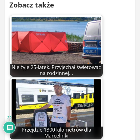
Zobacz także
Nie żyje 25-latek. Przyjechał świętować
na rodzinnej…
22
Przejdzie 1300 kilometrów dla
Marcelinki