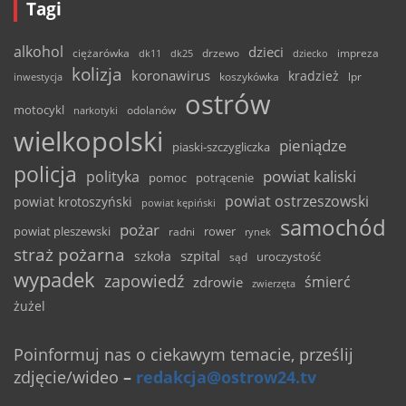
Tagi
alkohol
dzieci
ciężarówka
drzewo
dk11
dk25
dziecko
impreza
kolizja
koronawirus
kradzież
inwestycja
koszykówka
lpr
ostrów
motocykl
odolanów
narkotyki
wielkopolski
pieniądze
piaski-szczygliczka
policja
powiat kaliski
polityka
pomoc
potrącenie
powiat ostrzeszowski
powiat krotoszyński
powiat kępiński
samochód
pożar
powiat pleszewski
rower
radni
rynek
straż pożarna
szpital
szkoła
uroczystość
sąd
wypadek
zapowiedź
śmierć
zdrowie
zwierzęta
żużel
Poinformuj nas o ciekawym temacie, prześlij
zdjęcie/wideo
–
redakcja@ostrow24.tv