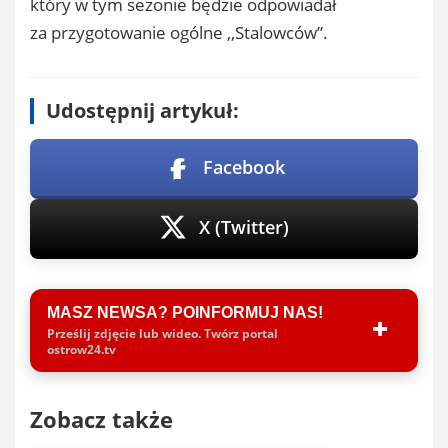
który w tym sezonie będzie odpowiadał
za przygotowanie ogólne ,,Stalowców”.
Udostępnij artykuł:
Facebook
X (Twitter)
MASZ NEWSA? POINFORMUJ NAS!
Prześlij zdjęcie lub wideo. Twórz portal
ostrow24.tv
Zobacz także