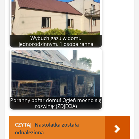
Wybuch gazu w domu
jednorodzinnym. 1 osoba ranna
Poranny pożar domu! Ogień mocno się
rozwinął (ZDJĘCIA)
CZYTAJ
Nastolatka została
odnaleziona