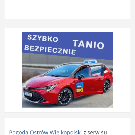
o
w
i
ą
z
k
o
w
e
)
Pogoda Ostrów Wielkopolski
z serwisu