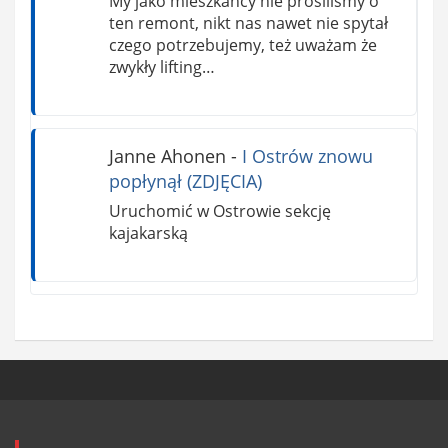
My jako mieszkańcy nie prosiliśmy o
ten remont, nikt nas nawet nie spytał
czego potrzebujemy, też uważam że
zwykły lifting…
Janne Ahonen
-
I Ostrów znowu
popłynął (ZDJĘCIA)
Uruchomić w Ostrowie sekcję
kajakarską