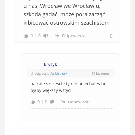
u nas, Wrocław we Wrocławiu,
szkoda gadać, może pora zacząć
kibicować ostrowskim szachistom
0
0
Odpowiedz
krytyk
odpowiada
Ostrów
10 lat temu
na całe szczęście ty nie pojechałeś bo
byłby większy wstyd
0
0
Odpowiedz