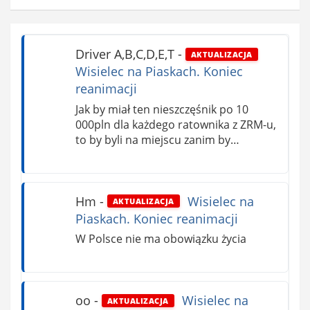
Driver A,B,C,D,E,T
-
AKTUALIZACJA
Wisielec na Piaskach. Koniec
reanimacji
Jak by miał ten nieszczęśnik po 10
000pln dla każdego ratownika z ZRM-u,
to by byli na miejscu zanim by…
Hm
-
Wisielec na
AKTUALIZACJA
Piaskach. Koniec reanimacji
W Polsce nie ma obowiązku życia
oo
-
Wisielec na
AKTUALIZACJA