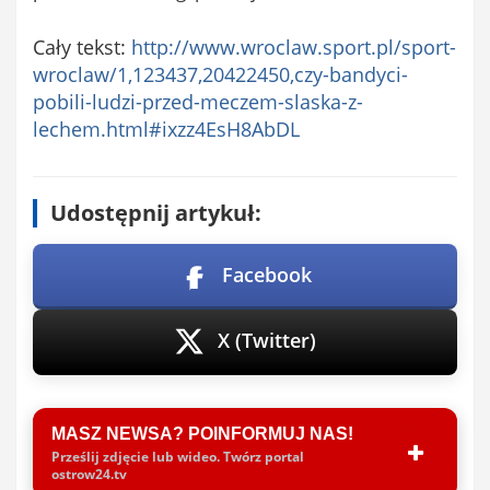
Cały tekst:
http://www.wroclaw.sport.pl/sport-
wroclaw/1,123437,20422450,czy-bandyci-
pobili-ludzi-przed-meczem-slaska-z-
lechem.html#ixzz4EsH8AbDL
Udostępnij artykuł:
Facebook
X (Twitter)
MASZ NEWSA? POINFORMUJ NAS!
Prześlij zdjęcie lub wideo. Twórz portal
ostrow24.tv