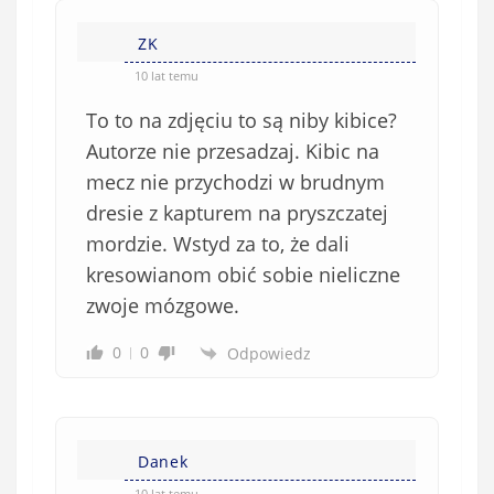
ZK
10 lat temu
To to na zdjęciu to są niby kibice?
Autorze nie przesadzaj. Kibic na
mecz nie przychodzi w brudnym
dresie z kapturem na pryszczatej
mordzie. Wstyd za to, że dali
kresowianom obić sobie nieliczne
zwoje mózgowe.
0
0
Odpowiedz
Danek
10 lat temu