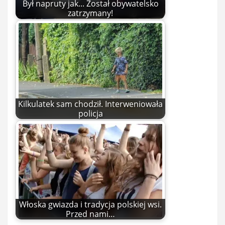
Był napruty jak... Został obywatelsko
zatrzymany!
Kilkulatek sam chodził. Interweniowała
policja
Włoska gwiazda i tradycja polskiej wsi.
Przed nami…