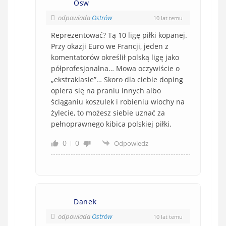
Osw
odpowiada
Ostrów
10 lat temu
Reprezentować? Tą 10 ligę piłki kopanej.
Przy okazji Euro we Francji, jeden z
komentatorów określił polską ligę jako
półprofesjonalna… Mowa oczywiście o
„ekstraklasie”… Skoro dla ciebie doping
opiera się na praniu innych albo
ściąganiu koszulek i robieniu wiochy na
żylecie, to możesz siebie uznać za
pełnoprawnego kibica polskiej piłki.
0
0
Odpowiedz
Danek
odpowiada
Ostrów
10 lat temu