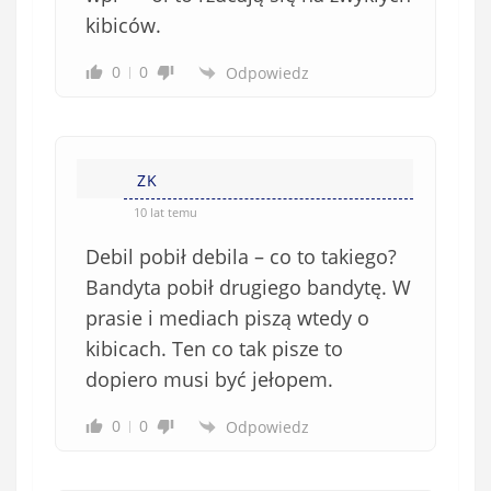
kibiców.
0
0
Odpowiedz
ZK
10 lat temu
Debil pobił debila – co to takiego?
Bandyta pobił drugiego bandytę. W
prasie i mediach piszą wtedy o
kibicach. Ten co tak pisze to
dopiero musi być jełopem.
0
0
Odpowiedz