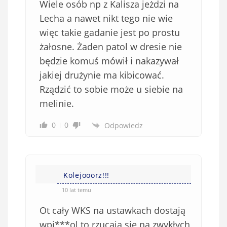
Wiele osób np z Kalisza jeżdzi na
o
w
Lecha a nawet nikt tego nie wie
i
więc takie gadanie jest po prostu
ą
żałosne. Żaden patol w dresie nie
z
będzie komuś mówił i nakazywał
k
jakiej drużynie ma kibicować.
o
Rządzić to sobie może u siebie na
w
e
melinie.
)
0
0
Odpowiedz
Kolejooorz!!!
10 lat temu
Ot cały WKS na ustawkach dostają
wpi***ol to rzucają się na zwykłych