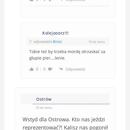
Kolejooorz!!!
odpowiada
Bross
10 lat temu
Tobie też by trzeba mordę otrzaskać za
głupie pier….lenie.
0
0
Odpowiedz
Ostrów
10 lat temu
Wstyd dla Ostrowa. Kto nas jeździ
reprezentować?! Kalisz nas pogonił