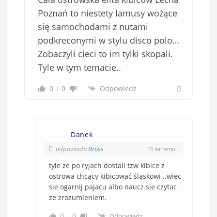
Poznań to niestety lamusy wożące
się samochodami z nutami
podkreconymi w stylu disco polo…
Zobaczyli cieci to im tylki skopali.
Tyle w tym temacie..
0
0
Odpowiedz
Danek
odpowiada
Bross
10 lat temu
tyle ze po ryjach dostali tzw kibice z
ostrowa chcący kibicować śląskowi ..wiec
sie ogarnij pajacu albo naucz sie czytac
ze zrozumieniem.
0
0
Odpowiedz