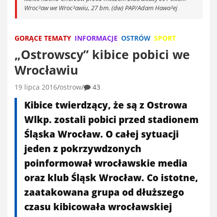
Wroc³aw we Wroc³awiu, 27 bm. (dw) PAP/Adam Hawa³ej
GORĄCE TEMATY
INFORMACJE
OSTRÓW
SPORT
„Ostrowscy” kibice pobici we
Wrocławiu
19 lipca 2016
ostrow
43
Kibice twierdzący, że są z Ostrowa
Wlkp. zostali pobici przed stadionem
Śląska Wrocław. O całej sytuacji
jeden z pokrzywdzonych
poinformował wrocławskie media
oraz klub Śląsk Wrocław. Co istotne,
zaatakowana grupa od dłuższego
czasu kibicowała wrocławskiej