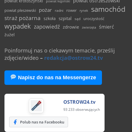
powiat ostrzeszowski
powiat krotoszyński
powiat kępiński
samochód
pożar
powiat pleszewski
rower
radni
rynek
straż pożarna
szpital
szkoła
uroczystość
sąd
wypadek
zapowiedź
śmierć
zdrowie
zwierzęta
żużel
Poinformuj nas o ciekawym temacie, prześlij
zdjęcie/wideo
–
redakcja@ostrow24.tv
Napisz do nas na Messengerze
OSTROW24.tv
93 233 obserwujących
Polub nas na Facebooku