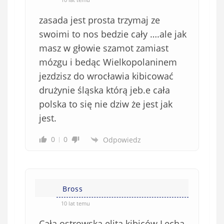
zasada jest prosta trzymaj ze
swoimi to nos bedzie cały ….ale jak
masz w głowie szamot zamiast
mózgu i bedąc Wielkopolaninem
jezdzisz do wrocławia kibicować
drużynie śląska którą jeb.e cała
polska to się nie dziw że jest jak
jest.
0
0
Odpowiedz
Bross
10 lat temu
Cała ostrowska elita kibiców Lecha