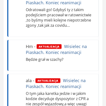
Piaskach. Koniec reanimacji
Odratowali go! Gdybyś ty z takim
podejściem pracował w ratownictwie
,to byśmy mieli kolejne niepotrzebne
zgony ,tak jak za covidu…
Hm
-
Wisielec na
AKTUALIZACJA
Piaskach. Koniec reanimacji
Będzie grał w szachy?
ala
-
Wisielec na
AKTUALIZACJA
Piaskach. Koniec reanimacji
O tym jaka karetka jedzie i w jakim
kodzie decyduje dyspozytor z CPR a
nie zespół wyjazdowy,a więc uwagi