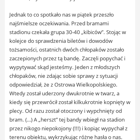
Jednak to co spotkało nas w piątek przeszło
najśmielsze oczekiwania. Przed bramami
stadionu czekała grupa 30-40 „kibiców”. Stojąc w
kolejce do sprawdzenia biletów i dowodów
tożsamości, ostatnich dwóch chłopaków zostało
zaczepionych przez tą bandę. Zaczęli popychać i
wypytywać skąd jesteśmy. Jeden z młodszych
chłopaków, nie zdając sobie sprawy z sytuacji
odpowiedział, że z Ostrowa Wielkopolskiego.
Wtedy został uderzony dwukrotnie w twarz, a
kiedy się przewrócił został kilkukrotnie kopnięty w
plecy. Od razu został otoczony i wypchnięty od
bram. (…) A „herszt” tej bandy wbiegł na stadion
przez nikogo niepokojony (!!!) i kopiąc wypychał z
terenu obiektu, wykrzykując różne hasła o nas.