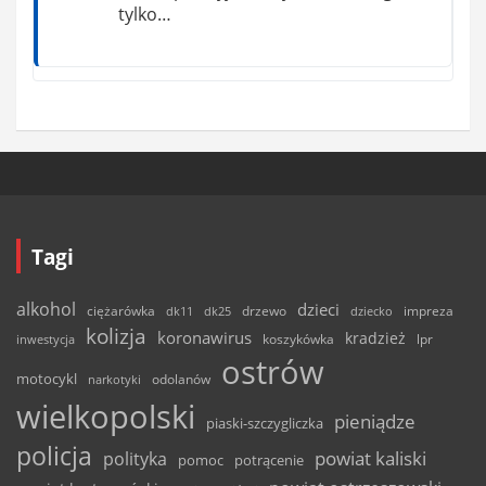
tylko…
Tagi
alkohol
dzieci
ciężarówka
drzewo
dk11
dk25
dziecko
impreza
kolizja
koronawirus
kradzież
inwestycja
koszykówka
lpr
ostrów
motocykl
odolanów
narkotyki
wielkopolski
pieniądze
piaski-szczygliczka
policja
powiat kaliski
polityka
pomoc
potrącenie