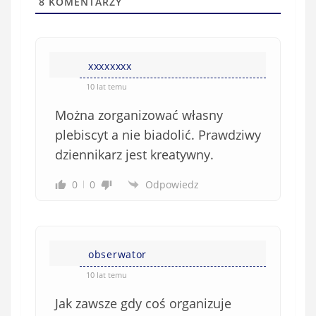
a
8
KOMENTARZY
(
w
n
s
i
i
e
xxxxxxxx
ę
o
*
10 lat temu
b
Można zorganizować własny
o
w
plebiscyt a nie biadolić. Prawdziwy
i
dziennikarz jest kreatywny.
ą
z
0
0
Odpowiedz
k
o
w
e
obserwator
)
10 lat temu
Jak zawsze gdy coś organizuje