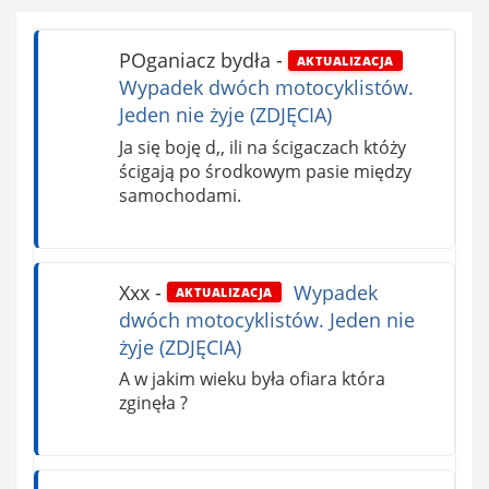
POganiacz bydła
-
AKTUALIZACJA
Wypadek dwóch motocyklistów.
Jeden nie żyje (ZDJĘCIA)
Ja się boję d,, ili na ścigaczach któży
ścigają po środkowym pasie między
samochodami.
Xxx
-
Wypadek
AKTUALIZACJA
dwóch motocyklistów. Jeden nie
żyje (ZDJĘCIA)
A w jakim wieku była ofiara która
zginęła ?