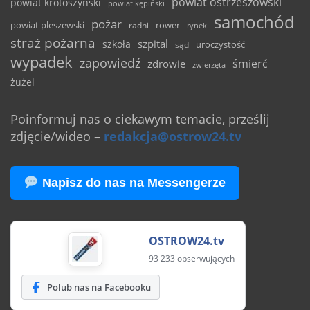
powiat ostrzeszowski
powiat krotoszyński
powiat kępiński
samochód
pożar
powiat pleszewski
rower
radni
rynek
straż pożarna
szpital
szkoła
uroczystość
sąd
wypadek
zapowiedź
śmierć
zdrowie
zwierzęta
żużel
Poinformuj nas o ciekawym temacie, prześlij
zdjęcie/wideo
–
redakcja@ostrow24.tv
Napisz do nas na Messengerze
OSTROW24.tv
93 233 obserwujących
Polub nas na Facebooku