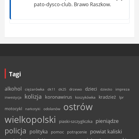
pato-dysco-club. Brawo Raszkow.
Tagi
alkohol
dzieci
ciężarówka
drzewo
dk11
dk25
dziecko
impreza
kolizja
koronawirus
kradzież
inwestycja
koszykówka
lpr
ostrów
motocykl
odolanów
narkotyki
wielkopolski
pieniądze
piaski-szczygliczka
policja
powiat kaliski
polityka
pomoc
potrącenie