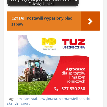
Dziesiątki akcji…
CZYTAJ
Postawili wypasiony plac
zabaw
Tags:
bm slam stal
,
koszykówka
,
ostrów wielkopolski
,
skandal
,
sport