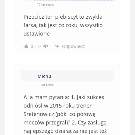
10 lat temu
Przecież ten plebiscyt to zwykła
farsa, tak jest co roku, wszystko
ustawione
0
0
Odpowiedz
Michu
10 lat temu
A ja mam pytania: 1. Jaki sukces
odniósł w 2015 roku trener
Sretenowicz (póki co połowę
meczów przegrał)? 2. Czy zasługą
najlepszego działacza nie jest też