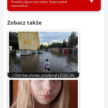
Prześlij zdjęcie lub wideo. Twórz portal
ostrow24.tv
Zobacz także
I Ostrów znowu popłynął (ZDJĘCIA)