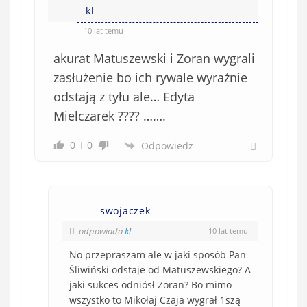
kl
10 lat temu
akurat Matuszewski i Zoran wygrali
zasłużenie bo ich rywale wyraźnie
odstają z tyłu ale… Edyta
Mielczarek ???? …….
0
0
Odpowiedz
swojaczek
odpowiada
kl
10 lat temu
No przepraszam ale w jaki sposób Pan
Śliwiński odstaje od Matuszewskiego? A
jaki sukces odniósł Zoran? Bo mimo
wszystko to Mikołaj Czaja wygrał 1szą