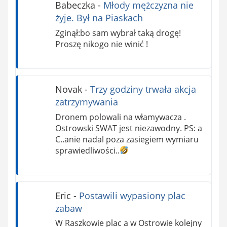
Babeczka
-
Młody mężczyzna nie
żyje. Był na Piaskach
Zginął:bo sam wybrał taką drogę!
Proszę nikogo nie winić !
Novak
-
Trzy godziny trwała akcja
zatrzymywania
Dronem polowali na włamywacza .
Ostrowski SWAT jest niezawodny. PS: a
C..anie nadal poza zasiegiem wymiaru
sprawiedliwości..
Eric
-
Postawili wypasiony plac
zabaw
W Raszkowie plac a w Ostrowie kolejny