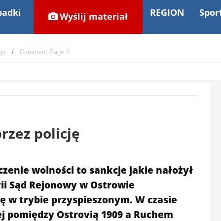
adki
REGION
Spor
Wyślij materiał
cję
Comment Page 2
rzez policję
zenie wolności to sankcje jakie nałożył
ii Sąd Rejonowy w Ostrowie
ę w trybie przyspieszonym. W czasie
ej pomiędzy Ostrovią 1909 a Ruchem