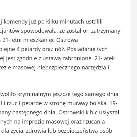
j komendy już po kilku minutach ustalili
icjantów spowodowała, że został on zatrzymany
m 21-letni mieszkaniec Ostrowa
kolejne 4 petardy oraz nóż. Posiadanie tych
 jest zgodnie z ustawą zabronione. 21-latek
prezie masowej niebezpiecznego narzędzia i
woliło kryminalnym jeszcze tego samego dnia
ił i rzucił petardę w stronę murawy boiska. 19-
many następnego dnia. Ostrowski kibic usłyszał
znych na imprezie masowej oraz rzucania
dla życia, zdrowia lub bezpieczeństwa osób