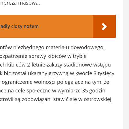
 impreza masowa.
adły ciosy nożem
jantów niezbędnego materiału dowodowego,
ozpatrzenie sprawy kibiców w trybie
ch kibiców 2-letnie zakazy stadionowe wstępu
 kibic został ukarany grzywną w kwocie 3 tysięcy
ł ograniczenie wolności polegające na tym, że
ace na cele społeczne w wymiarze 35 godzin
rovii są zobowiązani stawić się w ostrowskiej