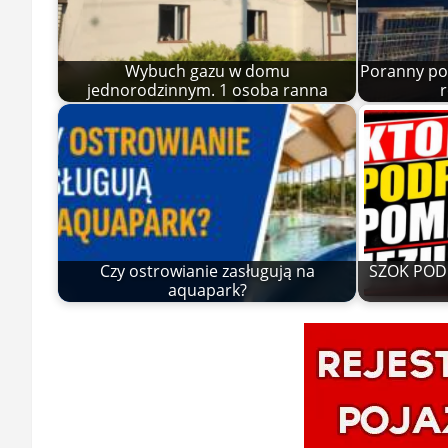
Wybuch gazu w domu
Poranny po
jednorodzinnym. 1 osoba ranna
r
Czy ostrowianie zasługują na
SZOK POD 
aquapark?