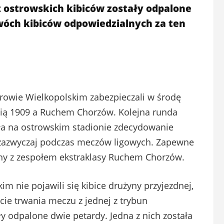
 ostrowskich kibiców zostały odpalone
dwóch kibiców odpowiedzialnych za ten
trowie Wielkopolskim zabezpieczali w środę
vią 1909 a Ruchem Chorzów. Kolejna runda
iła na ostrowskim stadionie zdecydowanie
ż zazwyczaj podczas meczów ligowych. Zapewne
ny z zespołem ekstraklasy Ruchem Chorzów.
m nie pojawili się kibice drużyny przyjezdnej,
cie trwania meczu z jednej z trybun
y odpalone dwie petardy. Jedna z nich została