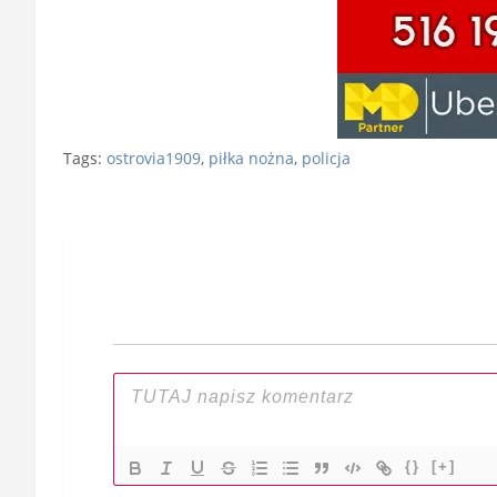
Tags:
ostrovia1909
,
piłka nożna
,
policja
Nawigacja
wpisu
{}
[+]