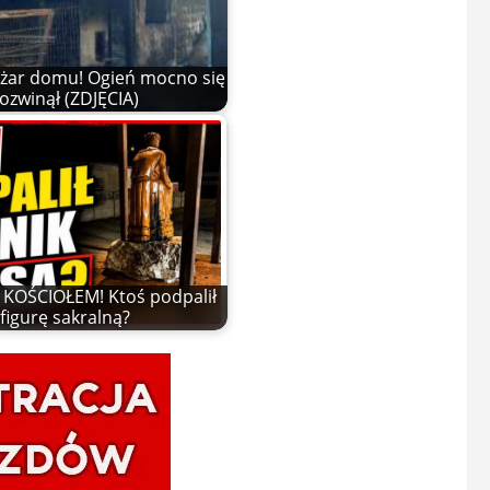
żar domu! Ogień mocno się
ozwinął (ZDJĘCIA)
KOŚCIOŁEM! Ktoś podpalił
figurę sakralną?