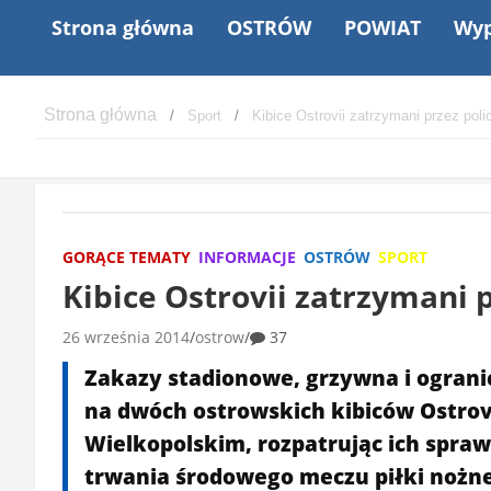
Strona główna
OSTRÓW
POWIAT
Wyp
Sport
Kibice Ostrovii zatrzymani przez poli
GORĄCE TEMATY
INFORMACJE
OSTRÓW
SPORT
Kibice Ostrovii zatrzymani p
26 września 2014
ostrow
37
Zakazy stadionowe, grzywna i ogranic
na dwóch ostrowskich kibiców Ostrov
Wielkopolskim, rozpatrując ich spraw
trwania środowego meczu piłki nożn