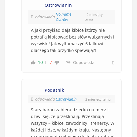
Ostrowianin
No name
2 miesięcy
odpowiada
Ostrów
temu
A jaki przykład dają kibice którzy nie
potrafią kibicować bez słów wulgarnych i
wyzwisk!! Jak wytłumaczyć 6 latkowi
dlaczego tak brzydko śpiewają?!
10
-7
Odpowiedz
Podatnik
odpowiada
Ostrowianin
2 miesięcy temu
Stary baran zabiera dziecko na mecz i
dziwi się, że przeklinają. Przeklinają
wszyscy – kibice, zawodnicy i trenerzy. W
każdej lidze, w każdym kraju. Następny
raz proponuje młodego do teatru zabrać,