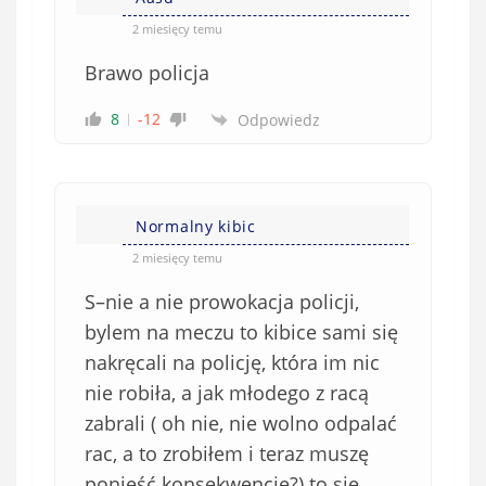
2 miesięcy temu
Brawo policja
8
-12
Odpowiedz
Normalny kibic
2 miesięcy temu
S–nie a nie prowokacja policji,
bylem na meczu to kibice sami się
nakręcali na policję, która im nic
nie robiła, a jak młodego z racą
zabrali ( oh nie, nie wolno odpalać
rac, a to zrobiłem i teraz muszę
ponieść konsekwencje?) to się