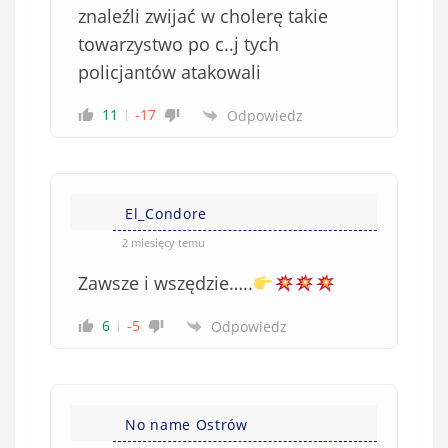
znaleźli zwijać w cholerę takie
towarzystwo po c..j tych
policjantów atakowali
11
-17
Odpowiedz
El_Condore
2 miesięcy temu
Zawsze i wszędzie…..
6
-5
Odpowiedz
No name Ostrów