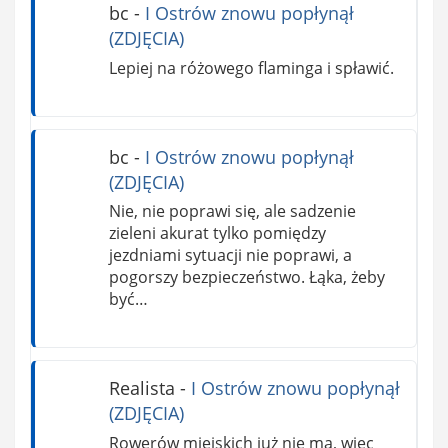
bc
-
I Ostrów znowu popłynął
(ZDJĘCIA)
Lepiej na różowego flaminga i spławić.
bc
-
I Ostrów znowu popłynął
(ZDJĘCIA)
Nie, nie poprawi się, ale sadzenie
zieleni akurat tylko pomiędzy
jezdniami sytuacji nie poprawi, a
pogorszy bezpieczeństwo. Łąka, żeby
być…
Realista
-
I Ostrów znowu popłynął
(ZDJĘCIA)
Rowerów miejskich już nie ma, więc