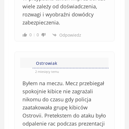
w
wiele zależy od doświadczenia,
i
rozwagi i wyobraźni dowódcy
ą
zabezpieczenia.
z
k
0
0
Odpowiedz
o
w
e
)
Ostrowiak
2 miesięcy temu
Byłem na meczu. Mecz przebiegał
spokojnie kibice nie zagrażali
nikomu do czasu gdy policja
zaatakowała grupę kibiców
Ostrovii. Pretekstem do ataku było
odpalenie rac podczas prezentacji