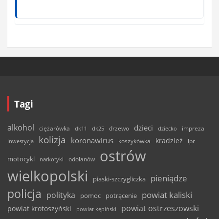
Tagi
alkohol
dzieci
ciężarówka
drzewo
dk11
dk25
dziecko
impreza
kolizja
koronawirus
kradzież
inwestycja
koszykówka
lpr
ostrów
motocykl
odolanów
narkotyki
wielkopolski
pieniądze
piaski-szczygliczka
policja
powiat kaliski
polityka
pomoc
potrącenie
powiat ostrzeszowski
powiat krotoszyński
powiat kępiński