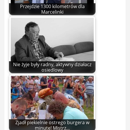
Przejdzie 1300 kilometrów dla
Marcelinki
Nie żyje były radny, aktywny działacz
osiedlowy
Zjadł piekielnie ostrego burgera w
minutę! Mistrz…