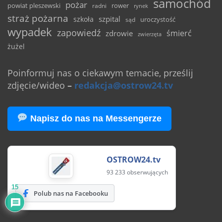
samochód
pożar
powiat pleszewski
rower
radni
rynek
straż pożarna
szpital
szkoła
uroczystość
sąd
wypadek
zapowiedź
śmierć
zdrowie
zwierzęta
żużel
Poinformuj nas o ciekawym temacie, prześlij
zdjęcie/wideo
–
redakcja@ostrow24.tv
Napisz do nas na Messengerze
OSTROW24.tv
93 233 obserwujących
15
Polub nas na Facebooku